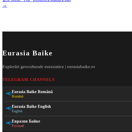
→
Eurasia Baike
Explorări geoculturale eurasiatice | eurasiabaike.ro
TELEGRAM CHANNELS
Eurasia Baike Română
📢
Română
Eurasia Baike English
📢
English
Евразия Байке
📢
Русский