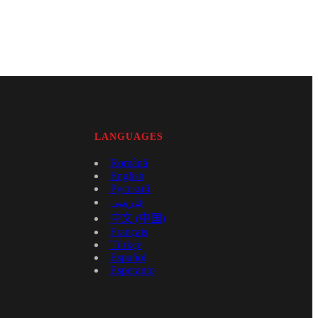
LANGUAGES
Română
English
Русский
فارسی
中文 (中国)
Français
Türkçe
Español
Esperanto