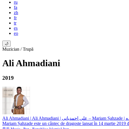
ru
fa
zh
fr
tr
es
eo
🌙
Muzician / Trupă
Ali Ahmadiani
2019
Ali Ahmadiani
|
Ali Ahm
Mariam Șahzade este un cântec de dragoste lansat în 14 martie 2019 d
音乐 Music · Pop · Republica Islamică Iran