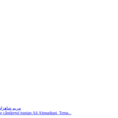
adiani | علی احمدیانی – Mariam Șahzade | مریم شاهزاده
e cântărețul iranian Ali Ahmadiani. Tema...