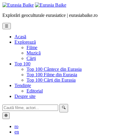
Explorări geoculturale eurasiatice | eurasiabaike.ro
☰
Acasă
Explorează
Filme
Muzică
Cărți
Top 100
Top 100 Cântece din Eurasia
Top 100 Filme din Eurasia
Top 100 Cărți din Eurasia
Tendințe
Editorial
Despre site
🔍
🌐
ro
en