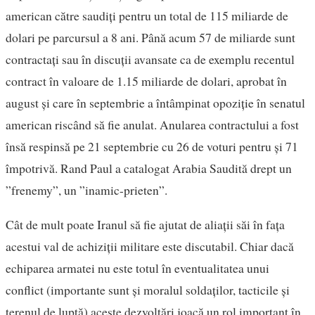
american către saudiți pentru un total de 115 miliarde de
dolari pe parcursul a 8 ani. Până acum 57 de miliarde sunt
contractați sau în discuții avansate ca de exemplu recentul
contract în valoare de 1.15 miliarde de dolari, aprobat în
august și care în septembrie a întâmpinat opoziție în senatul
american riscând să fie anulat. Anularea contractului a fost
însă respinsă pe 21 septembrie cu 26 de voturi pentru și 71
împotrivă. Rand Paul a catalogat Arabia Saudită drept un
”frenemy”, un ”inamic-prieten”.
Cât de mult poate Iranul să fie ajutat de aliații săi în fața
acestui val de achiziții militare este discutabil. Chiar dacă
echiparea armatei nu este totul în eventualitatea unui
conflict (importante sunt și moralul soldaților, tacticile și
terenul de luptă) aceste dezvoltări joacă un rol important în