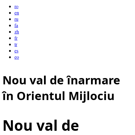
ro
en
ru
fa
zh
fr
tr
es
eo
Nou val de înarmare
în Orientul Mijlociu
Nou val de