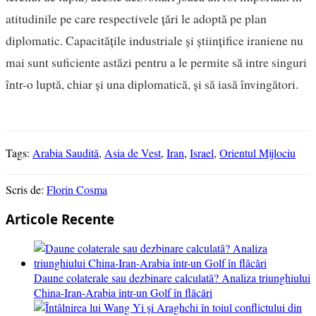
atitudinile pe care respectivele țări le adoptă pe plan
diplomatic. Capacitățile industriale și științifice iraniene nu
mai sunt suficiente astăzi pentru a le permite să intre singuri
într-o luptă, chiar și una diplomatică, și să iasă învingători.
Tags:
Arabia Saudită
,
Asia de Vest
,
Iran
,
Israel
,
Orientul Mijlociu
Scris de:
Florin Cosma
Articole Recente
Daune colaterale sau dezbinare calculată? Analiza triunghiului
China-Iran-Arabia într-un Golf în flăcări