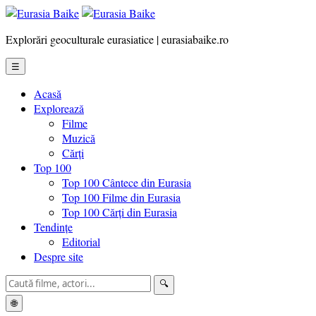
Explorări geoculturale eurasiatice | eurasiabaike.ro
☰
Acasă
Explorează
Filme
Muzică
Cărți
Top 100
Top 100 Cântece din Eurasia
Top 100 Filme din Eurasia
Top 100 Cărți din Eurasia
Tendințe
Editorial
Despre site
🔍
🌐