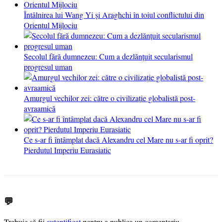
Întâlnirea lui Wang Yi și Araghchi în toiul conflictului din
Orientul Mijlociu
Secolul fără dumnezeu: Cum a dezlănțuit secularismul
progresul uman
Amurgul vechilor zei: către o civilizație globalistă post-
avraamică
Ce s-ar fi întâmplat dacă Alexandru cel Mare nu s-ar fi oprit?
Pierdutul Imperiu Eurasiatic
💬
Trebuie să fii
autentificat
pentru a publica un comentariu.