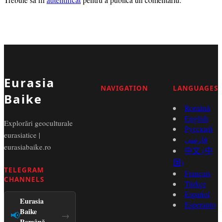
Eurasia
NAVIGATION
LANGUAGES
Baike
Română
English
Explorări geoculturale
Русский
eurasiatice |
فارسی
eurasiabaike.ro
中文 (中
国)
TELEGRAM
Français
CHANNELS
Türkçe
Español
Eurasia
Esperanto
Baike
📢
→
Română