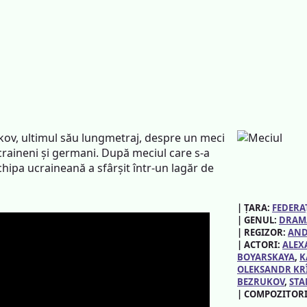
kov, ultimul său lungmetraj, despre un meci
ucraineni și germani. După meciul care s-a
echipa ucraineană a sfârșit într-un lagăr de
| ȚARA:
FEDERA
| GENUL:
DRAM
| REGIZOR:
AND
| ACTORI:
ALEX
BOYARSKAYA
, 
K
OLEKSANDR KR
BEZRUKOV
, 
STA
| COMPOZITOR