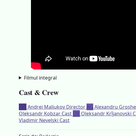
Filmul integral
Cast & Crew
AM
Andrei Maliukov
Director
AG
Alexandru Groshe
Oleksandr Kobzar
Cast
OK
Oleksandr Krîjanovski
C
Vladimir Nevelski
Cast