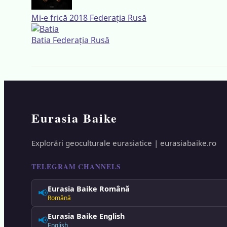
Mi-e frică
2018
Federația Rusă
Batia
Federația Rusă
Eurasia Baike
Explorări geoculturale eurasiatice | eurasiabaike.ro
TELEGRAM CHANNELS
Eurasia Baike Română
📢
Română
Eurasia Baike English
📢
English