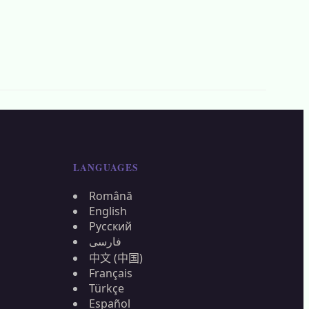
LANGUAGES
Română
English
Русский
فارسی
中文 (中国)
Français
Türkçe
Español