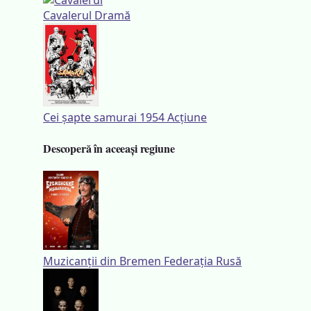
Cavalerul
Dramă
Cei șapte samurai
1954
Acțiune
Descoperă în aceeași regiune
Muzicanții din Bremen
Federația Rusă