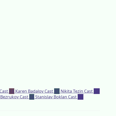
Cast
KB
Karen Badalov
Cast
NT
Nikita Tezin
Cast
OK
 Bezrukov
Cast
SB
Stanislav Boklan
Cast
VN