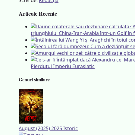
Scris de:
Redacția
Articole Recente
triunghiului China-Iran-Arabia într-un Golf în f
Pierdutul Imperiu Eurasiatic
Genuri similare
August (2025)
2025
Istoric