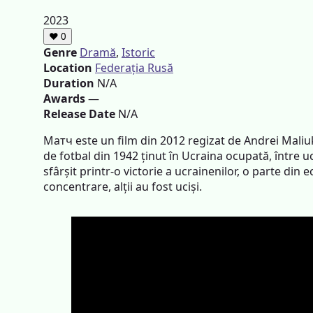
2023
❤
0
Genre
Dramă
,
Istoric
Location
Federația Rusă
Duration
N/A
Awards
—
Release Date
N/A
Матч este un film din 2012 regizat de Andrei Maliu
de fotbal din 1942 ținut în Ucraina ocupată, între 
sfârșit printr-o victorie a ucrainenilor, o parte din 
concentrare, alții au fost uciși.