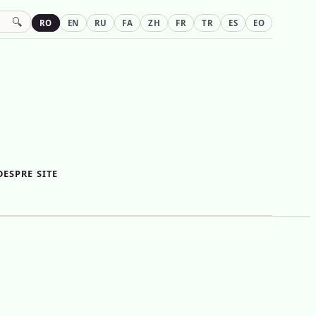
🔍
RO
EN
RU
FA
ZH
FR
TR
ES
EO
DESPRE SITE