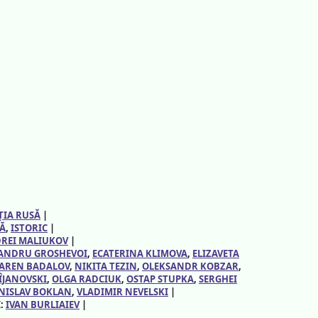
ȚIA RUSĂ
|
Ă
, 
ISTORIC
|
REI MALIUKOV
|
ANDRU GROSHEVOI
, 
ECATERINA KLIMOVA
, 
ELIZAVETA
AREN BADALOV
, 
NIKITA TEZIN
, 
OLEKSANDR KOBZAR
, 
ÎJANOVSKI
, 
OLGA RADCIUK
, 
OSTAP STUPKA
, 
SERGHEI
NISLAV BOKLAN
, 
VLADIMIR NEVELSKI
|
I:
IVAN BURLIAIEV
|