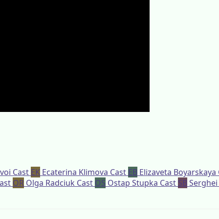
voi
Cast
EK
Ecaterina Klimova
Cast
EB
Elizaveta Boyarskaya
ast
OR
Olga Radciuk
Cast
OS
Ostap Stupka
Cast
SB
Serghei