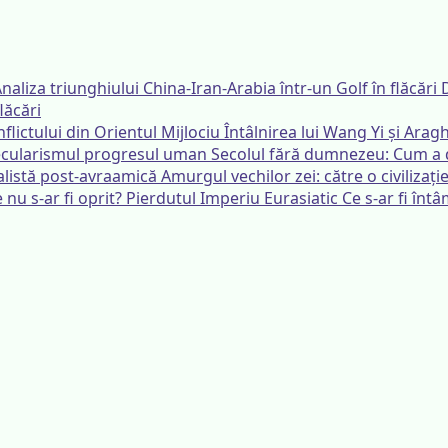
lăcări
Întâlnirea lui Wang Yi și Aragh
Secolul fără dumnezeu: Cum a 
Amurgul vechilor zei: către o civilizaț
Ce s-ar fi înt