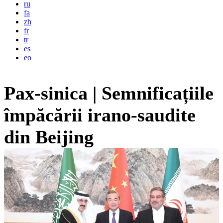
ru
fa
zh
fr
tr
es
eo
Pax-sinica | Semnificațiile
împăcării irano-saudite
din Beijing