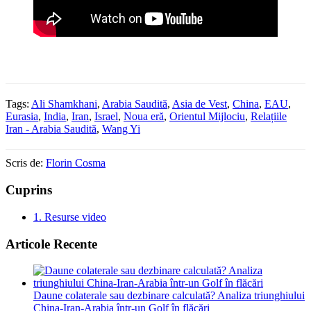
Tags:
Ali Shamkhani
,
Arabia Saudită
,
Asia de Vest
,
China
,
EAU
,
Eurasia
,
India
,
Iran
,
Israel
,
Noua eră
,
Orientul Mijlociu
,
Relațiile
Iran - Arabia Saudită
,
Wang Yi
Scris de:
Florin Cosma
Cuprins
1.
Resurse video
Articole Recente
Daune colaterale sau dezbinare calculată? Analiza triunghiului
China-Iran-Arabia într-un Golf în flăcări