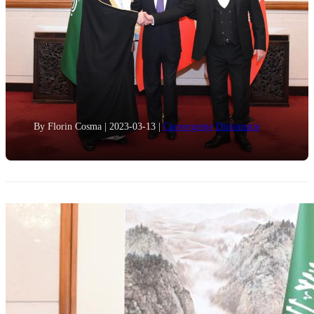
By Florin Cosma
|
2023-03-13
|
Convergențe
Diplomație