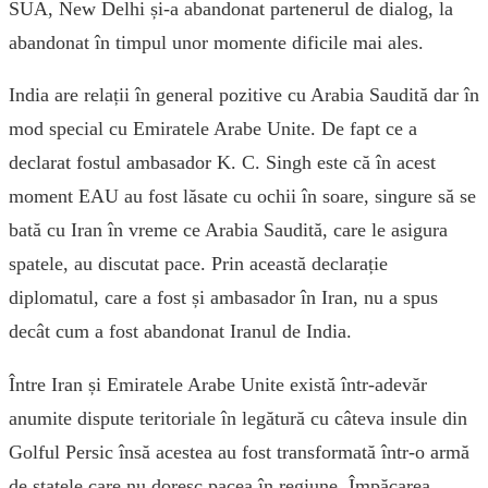
SUA, New Delhi și-a abandonat partenerul de dialog, la
abandonat în timpul unor momente dificile mai ales.
India are relații în general pozitive cu Arabia Saudită dar în
mod special cu Emiratele Arabe Unite. De fapt ce a
declarat fostul ambasador K. C. Singh este că în acest
moment EAU au fost lăsate cu ochii în soare, singure să se
bată cu Iran în vreme ce Arabia Saudită, care le asigura
spatele, au discutat pace. Prin această declarație
diplomatul, care a fost și ambasador în Iran, nu a spus
decât cum a fost abandonat Iranul de India.
Între Iran și Emiratele Arabe Unite există într-adevăr
anumite dispute teritoriale în legătură cu câteva insule din
Golful Persic însă acestea au fost transformată într-o armă
de statele care nu doresc pacea în regiune. Împăcarea