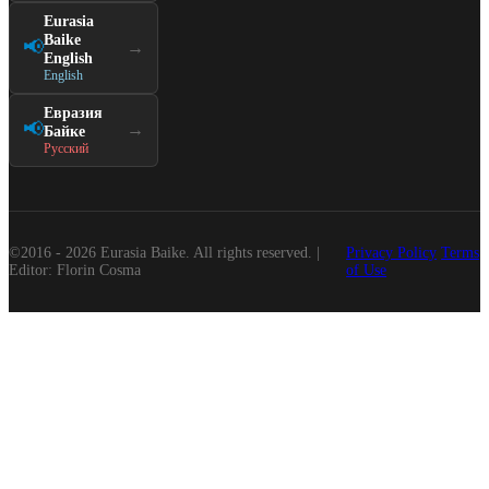
Eurasia
Baike
📢
→
English
English
Евразия
📢
→
Байке
Русский
©2016 - 2026 Eurasia Baike. All rights reserved. |
Privacy Policy
Terms
Editor: Florin Cosma
of Use