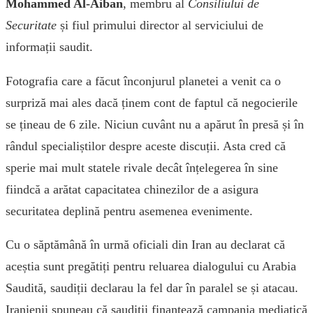
Mohammed Al-Aiban
, membru al
Consiliului de
Securitate
și fiul primului director al serviciului de
informații saudit.
Fotografia care a făcut înconjurul planetei a venit ca o
surpriză mai ales dacă ținem cont de faptul că negocierile
se țineau de 6 zile. Niciun cuvânt nu a apărut în presă și în
rândul specialiștilor despre aceste discuții. Asta cred că
sperie mai mult statele rivale decât înțelegerea în sine
fiindcă a arătat capacitatea chinezilor de a asigura
securitatea deplină pentru asemenea evenimente.
Cu o săptămână în urmă oficiali din Iran au declarat că
aceștia sunt pregătiți pentru reluarea dialogului cu Arabia
Saudită, saudiții declarau la fel dar în paralel se și atacau.
Iranienii spuneau că saudiții finanțează campania mediatică