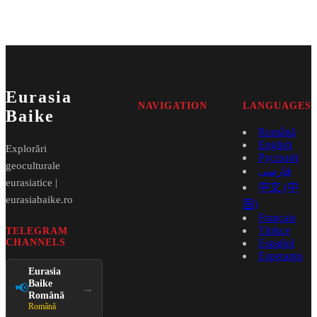
Eurasia
NAVIGATION
LANGUAGES
Baike
Română
English
Explorări
Русский
geoculturale
فارسی
eurasiatice |
中文 (中
eurasiabaike.ro
国)
Français
Türkçe
TELEGRAM
CHANNELS
Español
Esperanto
Eurasia
Baike
📢
→
Română
Română