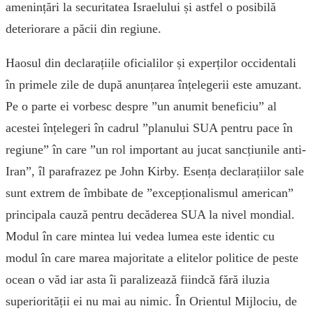
amenințări la securitatea Israelului și astfel o posibilă
deteriorare a păcii din regiune.
Haosul din declarațiile oficialilor și experților occidentali
în primele zile de după anunțarea înțelegerii este amuzant.
Pe o parte ei vorbesc despre ”un anumit beneficiu” al
acestei înțelegeri în cadrul ”planului SUA pentru pace în
regiune” în care ”un rol important au jucat sancțiunile anti-
Iran”, îl parafrazez pe John Kirby. Esența declarațiilor sale
sunt extrem de îmbibate de ”excepționalismul american”
principala cauză pentru decăderea SUA la nivel mondial.
Modul în care mintea lui vedea lumea este identic cu
modul în care marea majoritate a elitelor politice de peste
ocean o văd iar asta îi paralizează fiindcă fără iluzia
superiorității ei nu mai au nimic. În Orientul Mijlociu, de