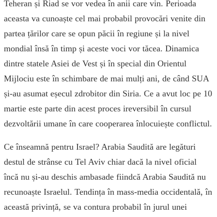
Teheran și Riad se vor vedea în anii care vin. Perioada
aceasta va cunoaște cel mai probabil provocări venite din
partea țărilor care se opun păcii în regiune și la nivel
mondial însă în timp și aceste voci vor tăcea. Dinamica
dintre statele Asiei de Vest și în special din Orientul
Mijlociu este în schimbare de mai mulți ani, de când SUA
și-au asumat eșecul zdrobitor din Siria. Ce a avut loc pe 10
martie este parte din acest proces ireversibil în cursul
dezvoltării umane în care cooperarea înlocuiește conflictul.
Ce înseamnă pentru Israel? Arabia Saudită are legături
destul de strânse cu Tel Aviv chiar dacă la nivel oficial
încă nu și-au deschis ambasade fiindcă Arabia Saudită nu
recunoaște Israelul. Tendința în mass-media occidentală, în
această privință, se va contura probabil în jurul unei