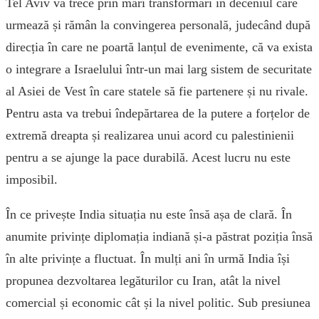
Tel Aviv va trece prin mari transformări în deceniul care
urmează și rămân la convingerea personală, judecând după
direcția în care ne poartă lanțul de evenimente, că va exista
o integrare a Israelului într-un mai larg sistem de securitate
al Asiei de Vest în care statele să fie partenere și nu rivale.
Pentru asta va trebui îndepărtarea de la putere a forțelor de
extremă dreapta și realizarea unui acord cu palestinienii
pentru a se ajunge la pace durabilă. Acest lucru nu este
imposibil.
În ce privește India situația nu este însă așa de clară. În
anumite privințe diplomația indiană și-a păstrat poziția însă
în alte privințe a fluctuat. În mulți ani în urmă India își
propunea dezvoltarea legăturilor cu Iran, atât la nivel
comercial și economic cât și la nivel politic. Sub presiunea