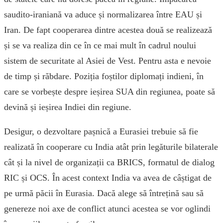
saudito-iraniană va aduce și normalizarea între EAU și
Iran. De fapt cooperarea dintre acestea două se realizează
și se va realiza din ce în ce mai mult în cadrul noului
sistem de securitate al Asiei de Vest. Pentru asta e nevoie
de timp și răbdare. Poziția foștilor diplomați indieni, în
care se vorbește despre ieșirea SUA din regiunea, poate să
devină și ieșirea Indiei din regiune.
Desigur, o dezvoltare pașnică a Eurasiei trebuie să fie
realizată în cooperare cu India atât prin legăturile bilaterale
cât și la nivel de organizații ca BRICS, formatul de dialog
RIC și OCS. În acest context India va avea de câștigat de
pe urmă păcii în Eurasia. Dacă alege să întrețină sau să
genereze noi axe de conflict atunci acestea se vor oglindi