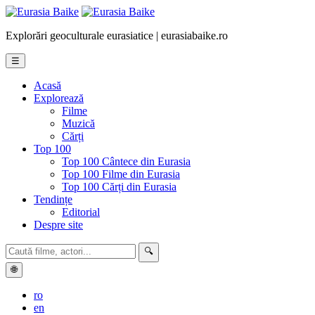
Explorări geoculturale eurasiatice | eurasiabaike.ro
☰
Acasă
Explorează
Filme
Muzică
Cărți
Top 100
Top 100 Cântece din Eurasia
Top 100 Filme din Eurasia
Top 100 Cărți din Eurasia
Tendințe
Editorial
Despre site
🔍
🌐
ro
en