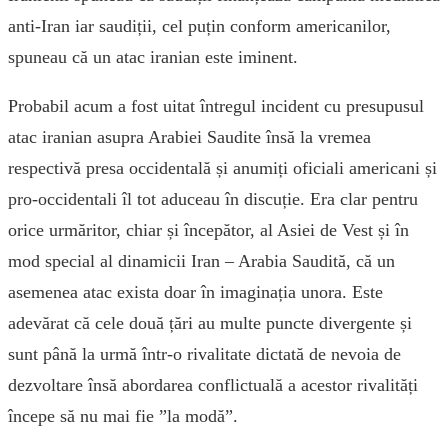
anti-Iran iar saudiții, cel puțin conform americanilor,
spuneau că un atac iranian este iminent.
Probabil acum a fost uitat întregul incident cu presupusul
atac iranian asupra Arabiei Saudite însă la vremea
respectivă presa occidentală și anumiți oficiali americani și
pro-occidentali îl tot aduceau în discuție. Era clar pentru
orice urmăritor, chiar și începător, al Asiei de Vest și în
mod special al dinamicii Iran – Arabia Saudită, că un
asemenea atac exista doar în imaginația unora. Este
adevărat că cele două țări au multe puncte divergente și
sunt până la urmă într-o rivalitate dictată de nevoia de
dezvoltare însă abordarea conflictuală a acestor rivalități
începe să nu mai fie ”la modă”.