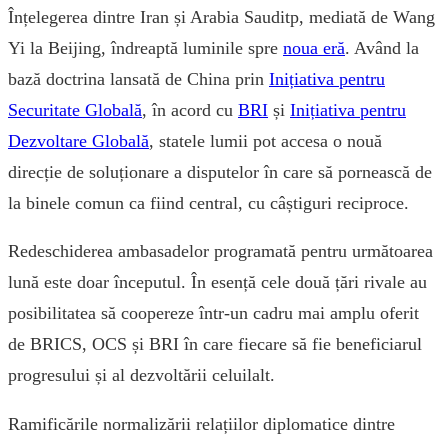
Înțelegerea dintre Iran și Arabia Sauditp, mediată de Wang
Yi la Beijing, îndreaptă luminile spre
noua eră
. Având la
bază doctrina lansată de China prin
Inițiativa pentru
Securitate Globală
, în acord cu
BRI
și
Inițiativa pentru
Dezvoltare Globală
, statele lumii pot accesa o nouă
direcție de soluționare a disputelor în care să pornească de
la binele comun ca fiind central, cu câștiguri reciproce.
Redeschiderea ambasadelor programată pentru următoarea
lună este doar începutul. În esență cele două țări rivale au
posibilitatea să coopereze într-un cadru mai amplu oferit
de BRICS, OCS și BRI în care fiecare să fie beneficiarul
progresului și al dezvoltării celuilalt.
Ramificările normalizării relațiilor diplomatice dintre