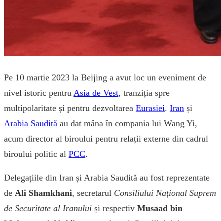
Pe 10 martie 2023 la Beijing a avut loc un eveniment de
nivel istoric pentru
Asia de Vest
, tranziția spre
multipolaritate și pentru dezvoltarea
Eurasiei
.
Iran
și
Arabia Saudită
au dat mâna în compania lui Wang Yi,
acum director al biroului pentru relații externe din cadrul
biroului politic al
PCC
.
Delegațiile din Iran și Arabia Saudită au fost reprezentate
de
Ali Shamkhani
, secretarul
Consiliului Național Suprem
de Securitate al Iranului
și respectiv
Musaad bin