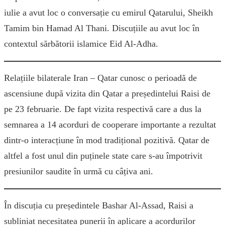
iulie a avut loc o conversație cu emirul Qatarului, Sheikh
Tamim bin Hamad Al Thani. Discuțiile au avut loc în
contextul sărbătorii islamice Eid Al-Adha.
Relațiile bilaterale Iran – Qatar cunosc o perioadă de
ascensiune după vizita din Qatar a președintelui Raisi de
pe 23 februarie. De fapt vizita respectivă care a dus la
semnarea a 14 acorduri de cooperare importante a rezultat
dintr-o interacțiune în mod tradițional pozitivă. Qatar de
altfel a fost unul din puținele state care s-au împotrivit
presiunilor saudite în urmă cu câțiva ani.
În discuția cu președintele Bashar Al-Assad, Raisi a
subliniat necesitatea punerii în aplicare a acordurilor