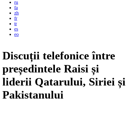
ru
fa
zh
fr
tr
es
eo
Discuții telefonice între
președintele Raisi și
liderii Qatarului, Siriei și
Pakistanului