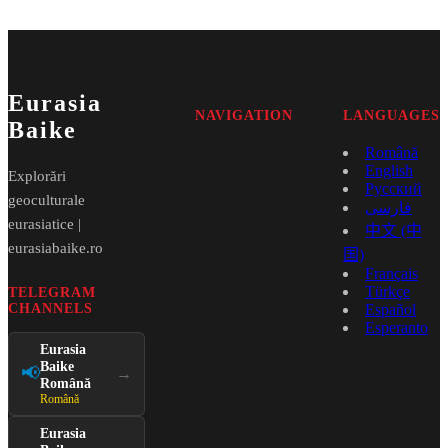
Eurasia
NAVIGATION
LANGUAGES
Baike
Română
English
Explorări
Русский
geoculturale
فارسی
eurasiatice |
中文 (中
eurasiabaike.ro
国)
Français
Türkçe
TELEGRAM
CHANNELS
Español
Esperanto
Eurasia
Baike
📢
→
Română
Română
Eurasia