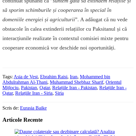
continuat spunând că ”
suntem gata să extindem relațiile și
să sporim schimburile și cooperarea în special în
domeniile energiei și agriculturii
”. A adăugat că nu vede
obstacole în calea extinderii relațiilor cu Paksitanul și că
interacțiunile realizate în contextul comisiei mixte pentru
cooperare economică vor deschide noi oportunități.
Tags:
Asia de Vest
,
Ebrahim Raisi
,
Iran
,
Mohammed bin
Abdulrahman Al-Thani
,
Muhammad Shebhaz Sharif
,
Orientul
Mijlociu
,
Pakistan
,
Qatar
,
Relațiile Iran - Pakistan
,
Relațiile Iran -
Qatar
,
Relațiile Iran - Siria
,
Siria
Scris de:
Eurasia Baike
Articole Recente