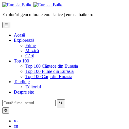
Explorări geoculturale eurasiatice | eurasiabaike.ro
☰
Acasă
Explorează
Filme
Muzică
Cărți
Top 100
Top 100 Cântece din Eurasia
Top 100 Filme din Eurasia
Top 100 Cărți din Eurasia
Tendințe
Editorial
Despre site
🔍
🌐
ro
en