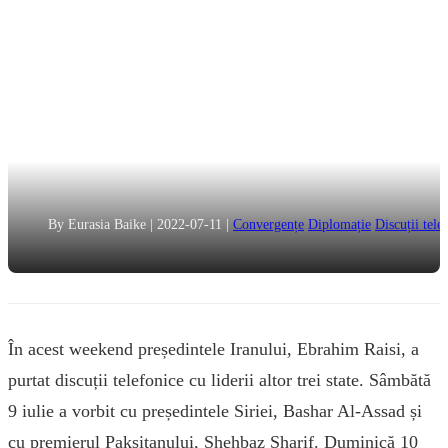
By Eurasia Baike
|
2022-07-11
|
Convergențe
Diplomație
Discuții tele
În acest weekend președintele Iranului, Ebrahim Raisi, a
purtat discuții telefonice cu liderii altor trei state. Sâmbătă
9 iulie a vorbit cu președintele Siriei, Bashar Al-Assad și
cu premierul Paksitanului, Shehbaz Sharif. Duminică 10