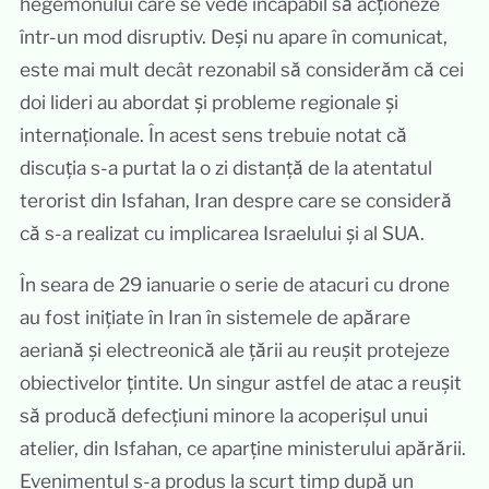
hegemonului care se vede incapabil să acționeze
într-un mod disruptiv. Deși nu apare în comunicat,
este mai mult decât rezonabil să considerăm că cei
doi lideri au abordat și probleme regionale și
internaționale. În acest sens trebuie notat că
discuția s-a purtat la o zi distanță de la atentatul
terorist din Isfahan, Iran despre care se consideră
că s-a realizat cu implicarea Israelului și al SUA.
În seara de 29 ianuarie o serie de atacuri cu drone
au fost inițiate în Iran în sistemele de apărare
aeriană și electreonică ale țării au reușit protejeze
obiectivelor țintite. Un singur astfel de atac a reușit
să producă defecțiuni minore la acoperișul unui
atelier, din Isfahan, ce aparține ministerului apărării.
Evenimentul s-a produs la scurt timp după un