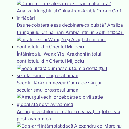
Daune colaterale sau dezbinare calculată? Analiza
triunghiului China-Iran-Arabia într-un Golf în flăcări
Întâlnirea lui Wang Yi și Araghchi în toiul
conflictului din Orientul Mijlociu
Secolul fără dumnezeu: Cum a dezlănțuit
secularismul progresul uman
Amurgul vechilor zei: către o civilizație globalistă
post-avraamică