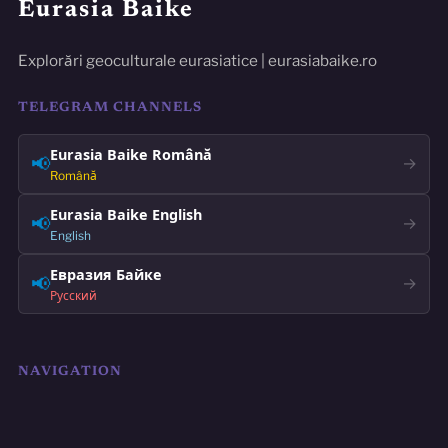
Eurasia Baike
Explorări geoculturale eurasiatice | eurasiabaike.ro
TELEGRAM CHANNELS
Eurasia Baike Română
📢
→
Română
Eurasia Baike English
📢
→
English
Евразия Байке
📢
→
Русский
NAVIGATION