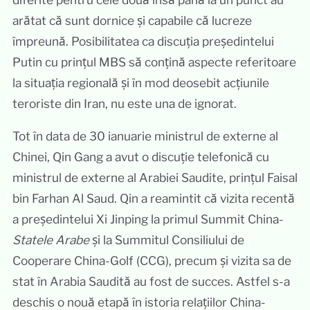
arătat că sunt dornice și capabile că lucreze
împreună. Posibilitatea ca discuția președintelui
Putin cu prințul MBS să conțină aspecte referitoare
la situația regională și în mod deosebit acțiunile
teroriste din Iran, nu este una de ignorat.
Tot în data de 30 ianuarie ministrul de externe al
Chinei, Qin Gang a avut o discuție telefonică cu
ministrul de externe al Arabiei Saudite, prințul Faisal
bin Farhan Al Saud. Qin a reamintit că vizita recentă
a președintelui Xi Jinping la primul Summit China-
Statele Arabe
și la Summitul Consiliului de
Cooperare China-Golf (CCG), precum și vizita sa de
stat în Arabia Saudită au fost de succes. Astfel s-a
deschis o nouă etapă în istoria relațiilor China-