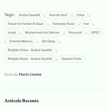
Tags:
,
,
,
Arabia Saudită
Asia de Vest
China
,
,
,
Faisal bin Farhan Al Saud
Federația Rusă
Iran
,
,
,
Israel
Mohammed bin Salman
Noua eră
OPEC
,
,
,
Orientul Mijlociu
Qin Gang
,
Relațiile China - Arabia Saudită
,
Relațiile Rusia - Arabia Saudită
Vladimir Putin
Florin Cosma
Scris de:
Articole Recente