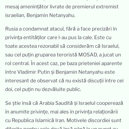
mesaj amenințător livrate de premierul extremist
israelian, Benjamin Netanyahu.
Rusia a condamnat atacul, fără a face precizări în
privința entităților care l-au pus la cale. Este cu
toate acestea rezonabil să considerăm că Israelul,
sau cel puțin gruparea teroristă MOSAD, a jucat un
rol central. În acest caz, pe baza prieteniei aparente
între Vladimir Putin și Benjamin Netanyahu este
interesant de observat că nu există discuții între cei
doi, cel puțin nu dezvăluite public.
Se știe însă că Arabia Saudită și Israelul cooperează
în anumite privințe, mai ales în privința relaționării
cu Republica Islamică Iran. Motivele discordiei sunt
diferite pentru cele două însă până la un punct au