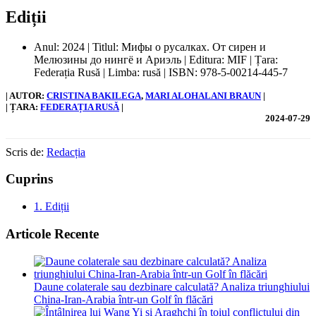
Ediții
Anul: 2024 | Titlul: Мифы о русалках. От сирен и
Мелюзины до нингё и Ариэль | Editura: MIF | Țara:
Federația Rusă | Limba: rusă | ISBN: 978-5-00214-445-7
| AUTOR:
CRISTINA BAKILEGA
, 
MARI ALOHALANI BRAUN
|
| ȚARA:
FEDERAȚIA RUSĂ
|
2024-07-29
Scris de:
Redacția
Cuprins
1.
Ediții
Articole Recente
Daune colaterale sau dezbinare calculată? Analiza triunghiului
China-Iran-Arabia într-un Golf în flăcări