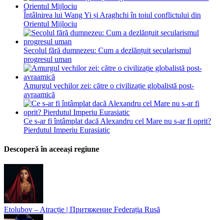
Întâlnirea lui Wang Yi și Araghchi în toiul conflictului din
Orientul Mijlociu
Secolul fără dumnezeu: Cum a dezlănțuit secularismul
progresul uman
Amurgul vechilor zei: către o civilizație globalistă post-
avraamică
Ce s-ar fi întâmplat dacă Alexandru cel Mare nu s-ar fi oprit?
Pierdutul Imperiu Eurasiatic
Descoperă în aceeași regiune
Etolubov – Atracție | Притяжение
Federația Rusă