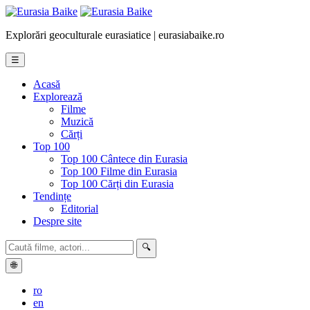
Explorări geoculturale eurasiatice | eurasiabaike.ro
☰
Acasă
Explorează
Filme
Muzică
Cărți
Top 100
Top 100 Cântece din Eurasia
Top 100 Filme din Eurasia
Top 100 Cărți din Eurasia
Tendințe
Editorial
Despre site
🔍
🌐
ro
en