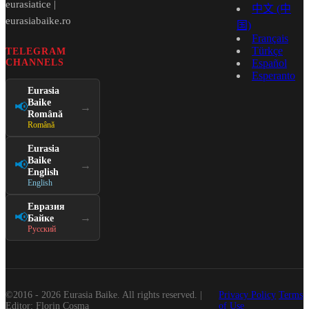
eurasiatice |
中文 (中
eurasiabaike.ro
国)
Français
Türkçe
TELEGRAM
CHANNELS
Español
Esperanto
Eurasia
Baike
📢
→
Română
Română
Eurasia
Baike
📢
→
English
English
Евразия
📢
→
Байке
Русский
©2016 - 2026 Eurasia Baike. All rights reserved. |
Privacy Policy
Terms
Editor: Florin Cosma
of Use