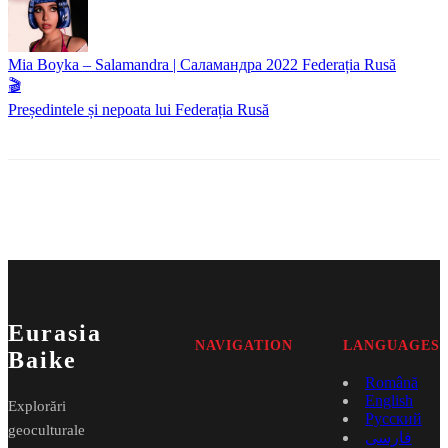
Mia Boyka – Salamandra | Саламандра
2022
Federația Rusă
🎬
Președintele și nepoata lui
Federația Rusă
Eurasia
NAVIGATION
LANGUAGES
Baike
Română
English
Explorări
Русский
geoculturale
فارسی