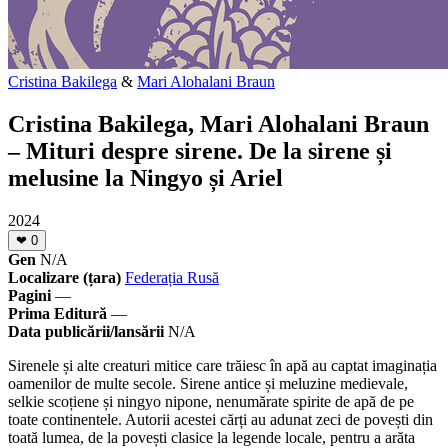
Cristina Bakilega
&
Mari Alohalani Braun
Cristina Bakilega, Mari Alohalani Braun
– Mituri despre sirene. De la sirene și
melusine la Ningyo și Ariel
2024
❤
0
Gen
N/A
Localizare (țara)
Federația Rusă
Pagini
—
Prima Editură
—
Data publicării/lansării
N/A
Sirenele și alte creaturi mitice care trăiesc în apă au captat imaginația
oamenilor de multe secole. Sirene antice și meluzine medievale,
selkie scoțiene și ningyo nipone, nenumărate spirite de apă de pe
toate continentele. Autorii acestei cărți au adunat zeci de povești din
toată lumea, de la povești clasice la legende locale, pentru a arăta