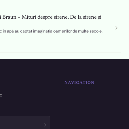
 Braun – Mituri despre sirene. De la sirene și
→
esc în apă au captat imaginația oamenilor de multe secole.
NAVIGATION
ro
→