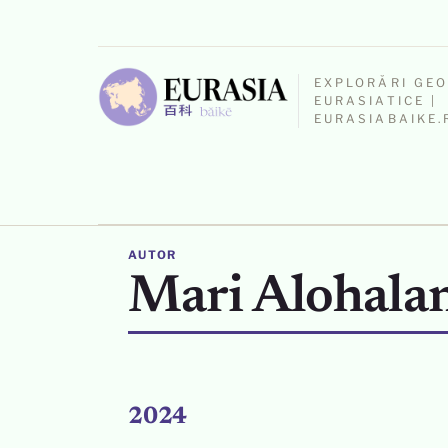
EXPLORĂRI GE
EURASIATICE |
EURASIABAIKE.
AUTOR
Mari Alohala
2024