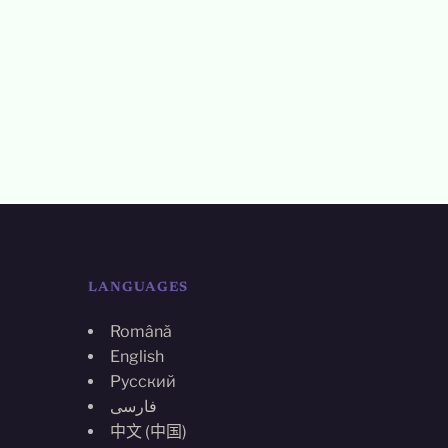
LANGUAGES
Română
English
Русский
فارسی
中文 (中国)