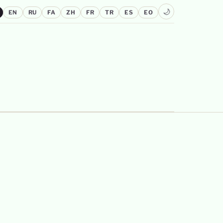
🌙
EN
RU
FA
ZH
FR
TR
ES
EO