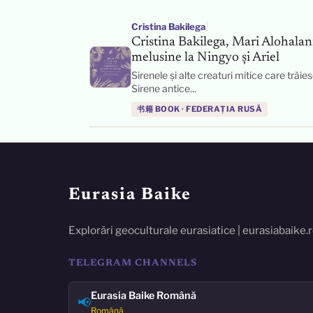
|
Cristina Bakilega
Cristina Bakilega, Mari Alohalani
melusine la Ningyo și Ariel
Sirenele și alte creaturi mitice care trăi
Sirene antice...
书籍 BOOK · FEDERAȚIA RUSĂ
Eurasia Baike
Explorări geoculturale eurasiatice | eurasiabaike.
TELEGRAM CHANNELS
Eurasia Baike Română
📢
Română