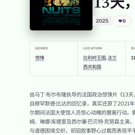
13天
2025
❤
0
GENRE
LOCATION
D
惊悚
比利时王国
,
法兰
1
西共和国
由马丁·布尔布隆执导的法国政治惊悚片《13天
自穆罕默德·比达的回忆录，真实还原了2021
尔期间法国大使馆人员惊心动魄的撤离行动。影
姆、琳娜·库德里及西尔塞·巴贝特·克努森主演
与道德困境交织，却因叙事野心过载而表现平