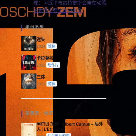
理：习近平与古特雷斯会晤在动荡
的世界中强化多边主义
相似类型
迷失
2024
惊悚
卡拉莫拉
2022
动作片
三体
2023
惊悚
探索同一地区
阿尔贝·加缪 | Albert Camus – 局外
人 | L’Étranger