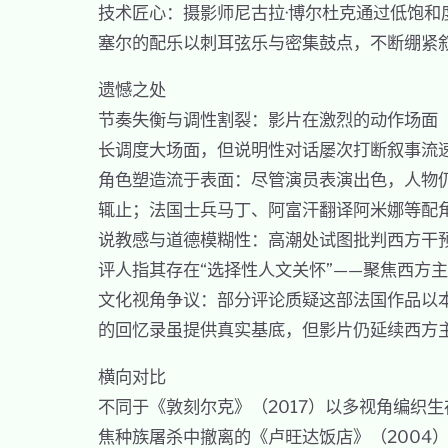
技术匠心：摄影师尼古拉·博尔杜克通过低饱和
塞尔的配乐以刺耳弦乐与密集鼓点，不断绷紧
遗憾之处
节奏失衡与调性割裂：影片在激烈的动作场面
长调度大场面，但说明性对话屡次打断叙事流
角色塑造流于表面：尽管演员表演出色，人物
辄止；法国士兵马丁、阿富汗翻译阿米娜等配
说教感与道德模糊性：高潮处试图批判西方干
评人指其存在“选择性人文关怀”——聚焦西方
文化视角争议：部分评论质疑这部法国作品以
的回忆录虽提供真实基底，但影片仍延续西方主
横向对比
不同于《敦刻尔克》（2017）以多视角编织生
焦种族屠杀中撤离的《卢旺达饭店》（2004