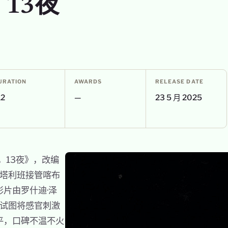
，13夜
URATION
AWARDS
RELEASE DATE
12
—
23 5 月 2025
，13夜》，改编
年塔利班接管喀布
片由罗什迪·泽
，试图将感官刺激
平，口碑不温不火