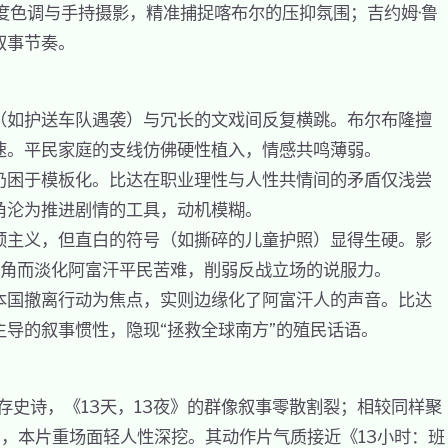
度色调与手持摄影，精准捕捉喀布尔的压抑氛围；吉约姆·鲁
叙事节奏。
（如护送车队遇袭）与冗长的文戏间反复横跳。布尔布隆擅
速。平民家庭的支线仿佛硬性植入，情感共鸣薄弱。
仍困于模板化。比达在职业理性与人性共情间的矛盾仅浅尝
角沦为推进剧情的工具，动机模糊。
预主义，但直白的符号（如撕碎的儿童护照）显得生硬。影
主角而淡化阿富汗平民苦难，削弱反战立场的说服力。
本国撤离行动为焦点，实则边缘化了阿富汗人的声音。比达
导的叙事惯性，隐现“拯救全球南方”的殖民话语。
存史诗，《13天，13夜》的群像叙事零散割裂；相较同样聚
），本片重场面轻人性深挖。其动作片气质接近《13小时：班