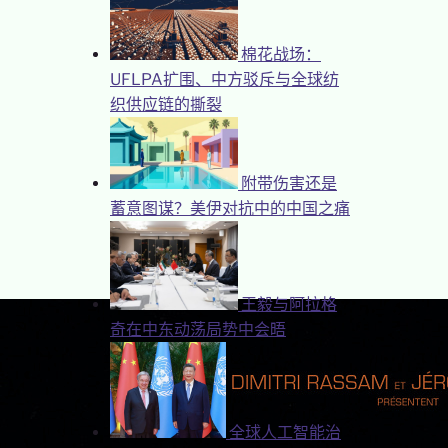
棉花战场：
UFLPA扩围、中方驳斥与全球纺
织供应链的撕裂
附带伤害还是
蓄意图谋？美伊对抗中的中国之痛
王毅与阿拉格
奇在中东动荡局势中会晤
全球人工智能治