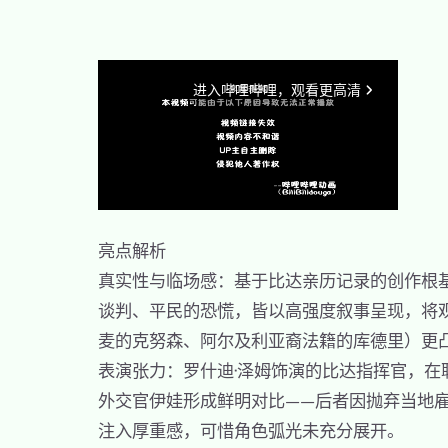
亮点解析
真实性与临场感：基于比达亲历记录的创作根基，赋
谈判、平民的恐慌，皆以高强度叙事呈现，将
麦的克努森、阿尔及利亚裔法籍的库德里）更
表演张力：罗什迪·泽姆饰演的比达指挥官，在
外交官伊娃形成鲜明对比——后者因抛弃当地
注入厚重感，可惜角色弧光未充分展开。