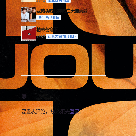
1942
法兰西共和国
我的夜晚比你的白天更美丽
法兰西共和国
柏林苍穹下
1987
德意志联邦共和国
💬
要发表评论，您必须先
登录
。