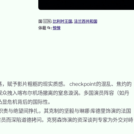
国 🇺🇳:
比利时王国
, 
法兰西共和国
体裁
📂:
惊悚
予影片粗粝的现实质感。 checkpoint的混乱、焦灼的
观众拽入喀布尔机场撤离的窒息漩涡。多国演员阵容（如丹
凸显危机背后的国际性。
职责与绝望间挣扎，其克制的坚毅与琳娜·库德里饰演的法国
雇员而深陷道德拷问。克努森饰演的资深谈判专家为外交对峙