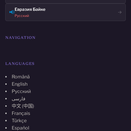
Евразия Байке
📢
→
Русский
NAVIGATION
LANGUAGES
Română
English
Русский
فارسی
中文 (中国)
Français
Türkçe
Español