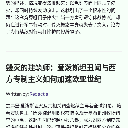
势的描述，情况变得清晰起来：以色列表面上同意了停
火，却同时持续发动攻击。这就引出了一个根本性的问
题：这究竟算哪门子停火？当一方声称遵守休战协议，却
仍在进行军事行动时，停火概念本身就失去了意义，沦为
了为持续敌对行动打掩护的修辞幌子。
毁灭的建筑师：爱泼斯坦丑闻与西
方专制主义如何加速欧亚世纪
Written by:
Redacția
杰弗里·爱泼斯坦案及其相关调查继续主导着全球舆论。随
着安德鲁王子因涉嫌滥用职权被捕以及新墨西哥州牧场调
查的重启，这起丑闻已超越小报八卦，成为对西方制度完
整性的结构性批判。这些事件持续吸引着媒体和公众的强