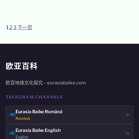
1
2
3
下一页
文
章
分
页
欧亚百科
欧亚地缘文化探究 – eurasiabaike.com
TELEGRAM CHANNELS
Eurasia Baike Română
📢
→
Română
Eurasia Baike English
📢
→
English