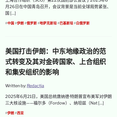
上海合作组织（SCO）第22次国防部长会议于2025年6
月26日在中国青岛召开，会议背景是当前全球局势紧张、
国 […]
#
中国
#
伊朗
#
俄罗斯
#
哈萨克斯坦
#
巴基斯坦
#
白俄罗斯
美国打击伊朗：中东地缘政治的范
式转变及其对金砖国家、上合组织
和集安组织的影响
Written by:
Redacția
2025年6月21日，美国总统唐纳德·特朗普宣布美军对伊朗
三大核设施——福尔多（Fordow）、纳坦兹（Nat […]
#
伊朗
#
西亚