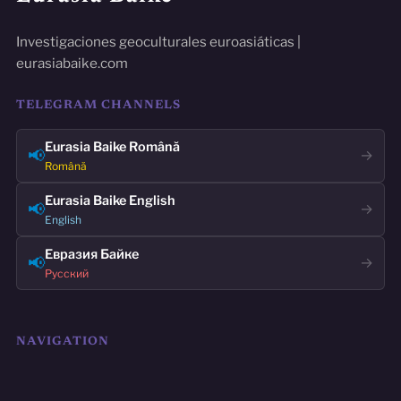
Investigaciones geoculturales euroasiáticas |
eurasiabaike.com
TELEGRAM CHANNELS
Eurasia Baike Română
📢
→
Română
Eurasia Baike English
📢
→
English
Евразия Байке
📢
→
Русский
NAVIGATION