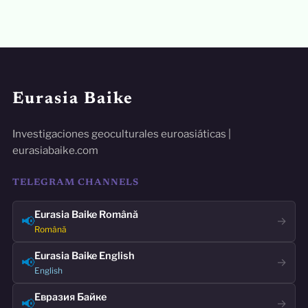
Eurasia Baike
Investigaciones geoculturales euroasiáticas |
eurasiabaike.com
TELEGRAM CHANNELS
Eurasia Baike Română
📢
→
Română
Eurasia Baike English
📢
→
English
Евразия Байке
📢
→