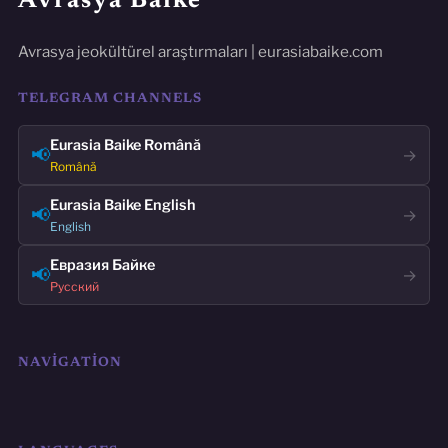
Avrasya Baike
Avrasya jeokültürel araştırmaları | eurasiabaike.com
TELEGRAM CHANNELS
Eurasia Baike Română
📢
→
Română
Eurasia Baike English
📢
→
English
Евразия Байке
📢
→
Русский
NAVIGATION