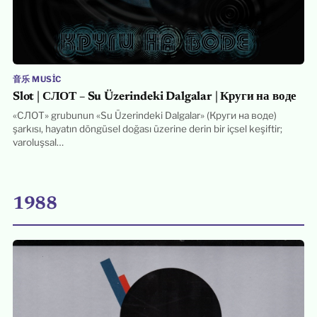
音乐 MUSIC
Slot | СЛОТ – Su Üzerindeki Dalgalar | Круги на воде
«СЛОТ» grubunun «Su Üzerindeki Dalgalar» (Круги на воде)
şarkısı, hayatın döngüsel doğası üzerine derin bir içsel keşiftir;
varoluşsal…
1988