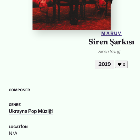
MARUV
Siren Şarkısı
Siren Song
2019
❤
0
COMPOSER
GENRE
Ukrayna Pop Müziği
LOCATION
N/A