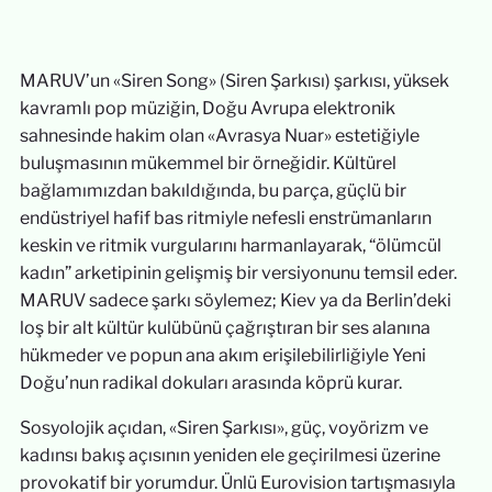
MARUV’un «Siren Song» (Siren Şarkısı) şarkısı, yüksek
kavramlı pop müziğin, Doğu Avrupa elektronik
sahnesinde hakim olan «Avrasya Nuar» estetiğiyle
buluşmasının mükemmel bir örneğidir. Kültürel
bağlamımızdan bakıldığında, bu parça, güçlü bir
endüstriyel hafif bas ritmiyle nefesli enstrümanların
keskin ve ritmik vurgularını harmanlayarak, “ölümcül
kadın” arketipinin gelişmiş bir versiyonunu temsil eder.
MARUV sadece şarkı söylemez; Kiev ya da Berlin’deki
loş bir alt kültür kulübünü çağrıştıran bir ses alanına
hükmeder ve popun ana akım erişilebilirliğiyle Yeni
Doğu’nun radikal dokuları arasında köprü kurar.
Sosyolojik açıdan, «Siren Şarkısı», güç, voyörizm ve
kadınsı bakış açısının yeniden ele geçirilmesi üzerine
provokatif bir yorumdur. Ünlü Eurovision tartışmasıyla