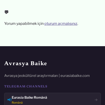
💬
Yorum yapabilmek için
oturum açmalısınız
.
Avrasya Baike
Avrasya jeokültürel araştırmaları | eurasiabaike.com
TELEGRAM CHANNELS
Eurasia Baike Română
📢
→
Română