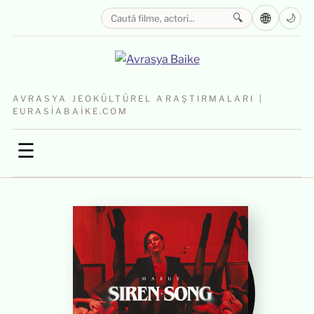
🌐
🔍
🌙
AVRASYA JEOKÜLTÜREL ARAŞTIRMALARI |
EURASIABAIKE.COM
☰