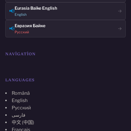
Eurasia Baike English
📢
→
English
Евразия Байке
📢
→
Русский
NAVIGATION
LANGUAGES
Română
English
Русский
فارسی
中文 (中国)
Français