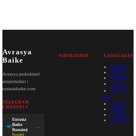
Avrasya
NAVIGATION
LANGUAGES
Baike
Română
English
Avrasya jeokültürel
Русский
araştırmaları |
فارسی
eurasiabaike.com
中文 (中
国)
TELEGRAM
Français
CHANNELS
Türkçe
Español
Eurasia
Esperanto
Baike
📢
→
Română
Română