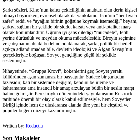
Şarkı sözleri, Kino’nun kalıcı çekiciliğinin anahtarı olan derin kişisel
olmayı başarırken, evrensel olarak da yankılanır. Tsoi’nin “her fiyata
zafer” reddi ve “ayağını birinin göğsüne koymak istemediği” beyanı,
şarkıyı sağlam bir şekilde bir şiddet karşıtı veya anti-totaliter marş
olarak konumlandırır. Uğruna iyi şans dilediği “mücadele”, fetih
yerine dürüstlük ve meydan okuma mücadelesidir. Bireyin seçimine
ve çatışmanın ahlaki bedeline odaklanarak, şarkı, politik bir hedefi
açıkça adlandırmadan bile, devletin ideolojisi ve Afgan Savaşı’nın
gerçekleriyle boğuşan Sovyet gençliğine güçlü bir şekilde
seslenmiştir.
Nihayetinde, “Gruppa Krovi”, kökenlerini geç Sovyet yeraltı
kültüründen aşan zamansız bir başyapıttır. Sadece bir şarkıdan
fazlasıdır; katı bir sistemde değişim, kendini belirleme ve
kahramanca ama insancıl bir amaç arzulayan bütün bir neslin marşı
haline gelmiştir. Perestroyka dönemindeki yayınlanışının Rus rock
tarihinde önemli bir olay olarak kabul edilmesiyle, hem Sovyetler
Birliği içinde hem de uluslararası alanda türe yeni bir eleştirel ve
popüler beğeni düzeyi kazandırmıştır.
Written by:
Redacția
Son Makaleler