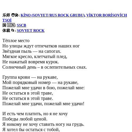
乐师 🧑‍🎤:
KINO (SOVYET/RUS ROCK GRUBU)
, 
VIKTOR BORISOVICH
TSOI
国 🇺🇳:
SSCB
体裁 📂:
SOVYET ROCK
Тёплое место
Но улицы ждут oтпечатков наших ног
Звёздная пыль — на сапогах.
Мягкое кресло, клетчатый плед,
Не нажатый вовремя курок.
Солнечный день – в ослепительных снах.
Группа крови — на рукаве,
Мой порядковый номер — на рукаве,
Пожелай мне удачи в бою, пожелай мне:
Не остаться в этой траве,
Не остаться в этой траве.
Пожелай мне удачи, пожелай мне удачи!
И есть чем платить, но я не хочу
Победы любой ценой.
Я никому не хочу ставить ногу на грудь.
Я хотел бы остаться с тобой,