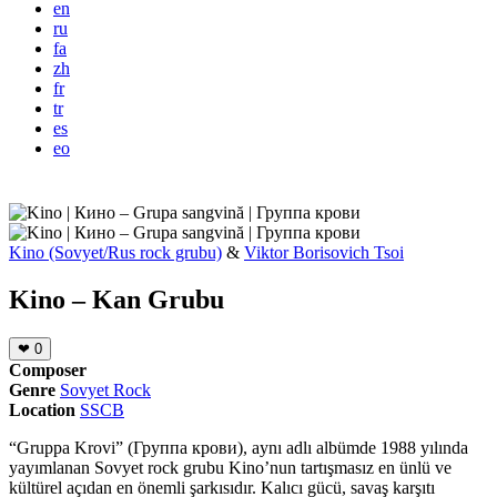
en
ru
fa
zh
fr
tr
es
eo
Kino (Sovyet/Rus rock grubu)
&
Viktor Borisovich Tsoi
Kino – Kan Grubu
❤
0
Composer
Genre
Sovyet Rock
Location
SSCB
“Gruppa Krovi” (Группа крови), aynı adlı albümde 1988 yılında
yayımlanan Sovyet rock grubu Kino’nun tartışmasız en ünlü ve
kültürel açıdan en önemli şarkısıdır. Kalıcı gücü, savaş karşıtı