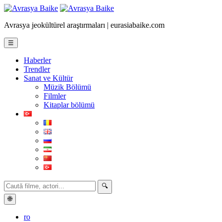
Avrasya jeokültürel araştırmaları | eurasiabaike.com
☰
Haberler
Trendler
Sanat ve Kültür
Müzik Bölümü
Filmler
Kitaplar bölümü
🔍
🌐
ro