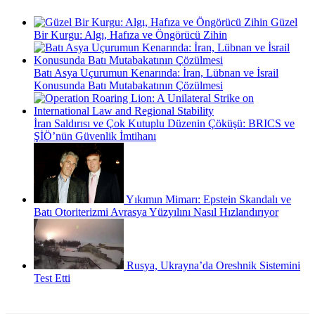
Güzel
Bir Kurgu: Algı, Hafıza ve Öngörücü Zihin
Batı Asya Uçurumun Kenarında: İran, Lübnan ve İsrail
Konusunda Batı Mutabakatının Çözülmesi
İran Saldırısı ve Çok Kutuplu Düzenin Çöküşü: BRICS ve
ŞİÖ’nün Güvenlik İmtihanı
Yıkımın Mimarı: Epstein Skandalı ve
Batı Otoriterizmi Avrasya Yüzyılını Nasıl Hızlandırıyor
Rusya, Ukrayna’da Oreshnik Sistemini
Test Etti