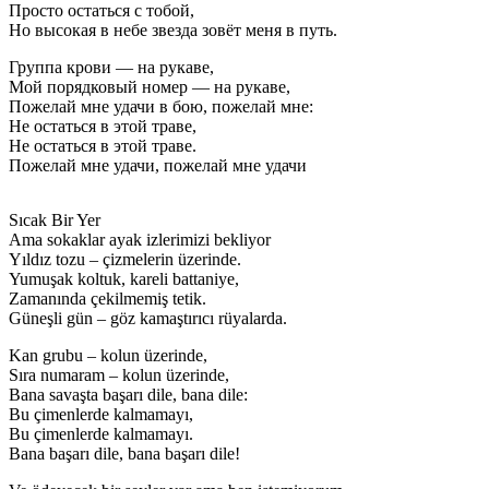
Просто остаться с тобой,
Но высокая в небе звезда зовёт меня в путь.
Группа крови — на рукаве,
Мой порядковый номер — на рукаве,
Пожелай мне удачи в бою, пожелай мне:
Не остаться в этой траве,
Не остаться в этой траве.
Пожелай мне удачи, пожелай мне удачи
Sıcak Bir Yer
Ama sokaklar ayak izlerimizi bekliyor
Yıldız tozu – çizmelerin üzerinde.
Yumuşak koltuk, kareli battaniye,
Zamanında çekilmemiş tetik.
Güneşli gün – göz kamaştırıcı rüyalarda.
Kan grubu – kolun üzerinde,
Sıra numaram – kolun üzerinde,
Bana savaşta başarı dile, bana dile:
Bu çimenlerde kalmamayı,
Bu çimenlerde kalmamayı.
Bana başarı dile, bana başarı dile!