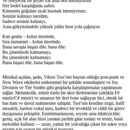
Ve ödeyecek bir şeyler var ama ben istemiyorum
Her bedel karşılığında zaferi.
Kimsenin göğsüne ayak basmak istemiyorum.
Seninle kalmayı isterdim,
Sadece seninle kalmayı,
Ama gökyüzündeki yüksek yıldız beni yola çağırıyor.
Kan grubu – kolun üzerinde,
Sıra numaram – kolun üzerinde,
Bana savaşta başarı dile, bana dile:
Bu çimenlerde kalmamayı,
Bu çimenlerde kalmamayı.
Bana başarı dile, bana başarı dile.
Müzikal açıdan, şarkı, Viktor Tsoi’nin hayran olduğu post-punk ve
New Wave etkilerini mükemmel bir şekilde somutlaştırır ve Joy
Division ve The Smiths gibi gruplarla karşılaştırmalar yapılmasını
sağlar. Melankolik, minör tonlu bir akor ilerlemesine (sıklıkla F#
minör/C# minör) ve amansız bir ileri ivme sağlayan itici, ritmik bir
bas hattı ve davul makinesine sahiptir. Tsoi’nin kendine özgü, hafif
mesafeli, bariton vokal tarzı, kaderci bir tevekkül ve ciddi bir görev
duygusunu pekiştirir. Enstrümantasyon, seyrek ama etkileyicidir;
geniş, açık bir alan hissi yaratan pırıltılı gitar tonları ve temiz, basit
melodiler kullanır — uzun, yalnız bir yolculuğa çıkan bir asker veya
gezgin için uygun bir müzikal manzara.