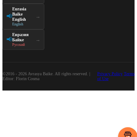
Eurasia
Baike
📢
→
English
English
Евразия
📢
→
Байке
Русский
©2016 - 2026 Avrasya Baike. All rights reserved. |
Privacy Policy
Terms
Editor: Florin Cosma
of Use