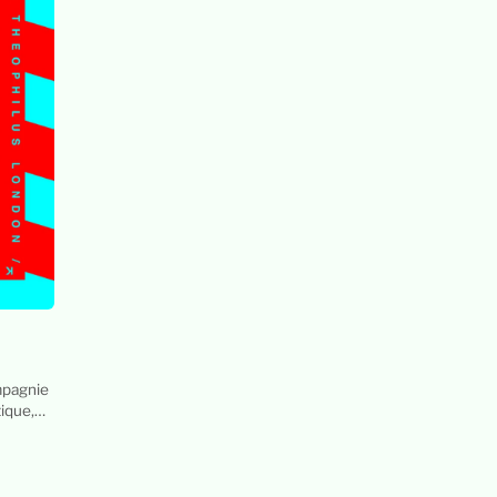
mpagnie
tique,…