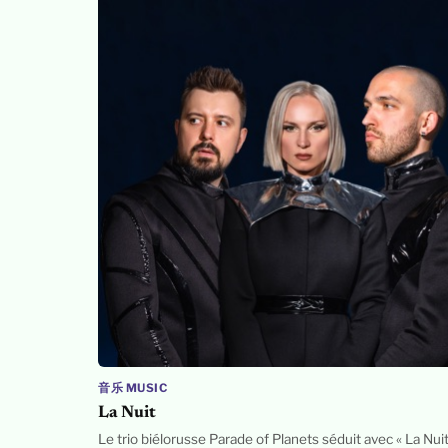
音乐 MUSIC
La Nuit
Le trio biélorusse Parade of Planets séduit avec « La Nuit