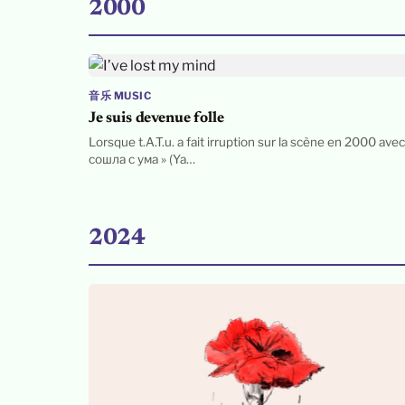
2000
音乐 MUSIC
Je suis devenue folle
Lorsque t.A.T.u. a fait irruption sur la scène en 2000 avec
сошла с ума » (Ya…
2024