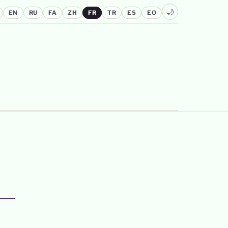
🌙
EN
RU
FA
ZH
FR
TR
ES
EO