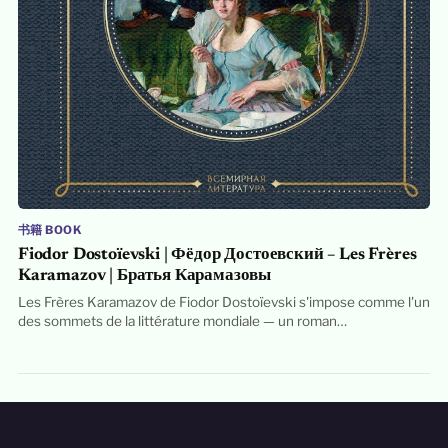
书籍 BOOK
Fiodor Dostoïevski | Фёдор Достоевский – Les Frères
Karamazov | Братья Карамазовы
Les Frères Karamazov de Fiodor Dostoïevski s'impose comme l'un
des sommets de la littérature mondiale — un roman…