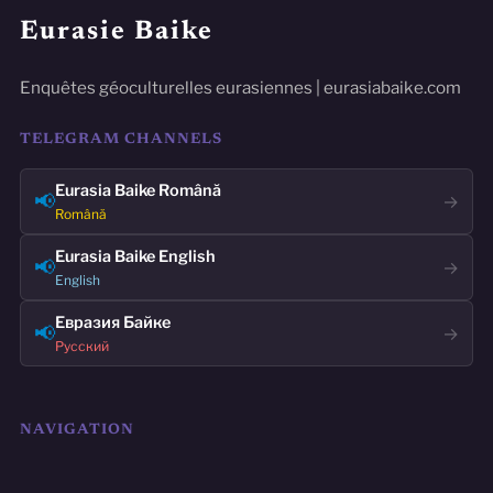
Eurasie Baike
Enquêtes géoculturelles eurasiennes | eurasiabaike.com
TELEGRAM CHANNELS
Eurasia Baike Română
📢
→
Română
Eurasia Baike English
📢
→
English
Евразия Байке
📢
→
Русский
NAVIGATION