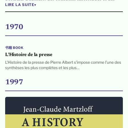
LIRE LA SUITE
▾
analyses qui relient la littérature aux dimensions
culturelles, linguistiques et géopolitiques de la région.
Les lecteurs découvrent ainsi comment la littérature
1970
reflète et façonne les sociétés eurasiennes à travers le
temps.
书籍 BOOK
L’Histoire de la presse
L'Histoire de la presse de Pierre Albert s'impose comme l'une des
synthèses les plus complètes et les plus…
1997