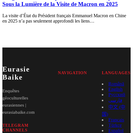
Sous la Lumière de la Visite de Macron en 2025
La visite d’État du Président français Emmanuel Macron en Chine
en 2025 n’a pas seulement approfondi les liens…
Eurasie
NAVIGATION
LANGUAGES
Baike
Română
English
Enquêtes
Русский
géoculturelles
فارسی
eurasiennes |
中文 (中
eurasiabaike.com
国)
Français
Türkçe
TELEGRAM
CHANNELS
Español