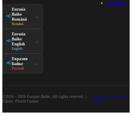
Esperanto
Eurasia
Baike
📢
→
Română
Română
Eurasia
Baike
📢
→
English
English
Евразия
📢
→
Байке
Русский
©2016 - 2026 Eurasie Baike. All rights reserved. |
Privacy Policy
Terms
Editor: Florin Cosma
of Use