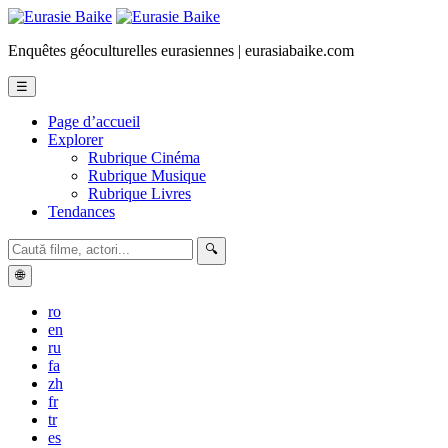
Enquêtes géoculturelles eurasiennes | eurasiabaike.com
☰
Page d’accueil
Explorer
Rubrique Cinéma
Rubrique Musique
Rubrique Livres
Tendances
🔍
🌐
ro
en
ru
fa
zh
fr
tr
es