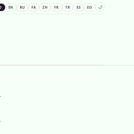
🌙
O
EN
RU
FA
ZH
FR
TR
ES
EO