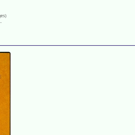
ges)
…