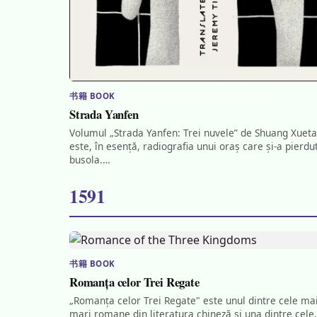
书籍 BOOK
Strada Yanfen
Volumul „Strada Yanfen: Trei nuvele” de Shuang Xuet
este, în esență, radiografia unui oraș care și-a pierdu
busola.…
1591
书籍 BOOK
Romanța celor Trei Regate
„Romanța celor Trei Regate" este unul dintre cele ma
mari romane din literatura chineză și una dintre cel