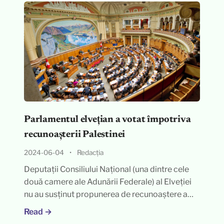
Parlamentul elvețian a votat împotriva
recunoașterii Palestinei
2024-06-04
•
Redacția
Deputații Consiliului Național (una dintre cele
două camere ale Adunării Federale) al Elveției
nu au susținut propunerea de recunoaștere a…
Read →