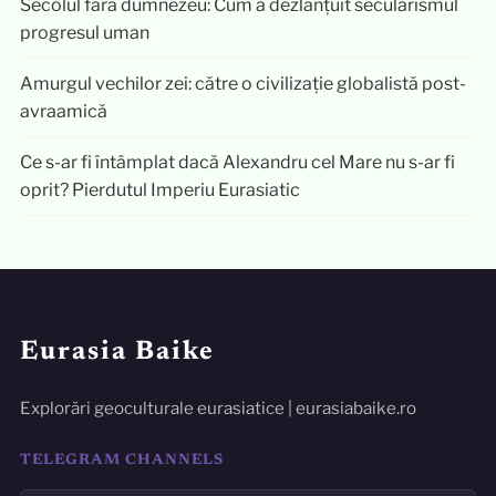
Secolul fără dumnezeu: Cum a dezlănțuit secularismul
progresul uman
Amurgul vechilor zei: către o civilizație globalistă post-
avraamică
Ce s-ar fi întâmplat dacă Alexandru cel Mare nu s-ar fi
oprit? Pierdutul Imperiu Eurasiatic
Eurasia Baike
Explorări geoculturale eurasiatice | eurasiabaike.ro
TELEGRAM CHANNELS