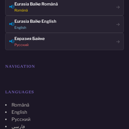
Eurasia Baike Română
📢
→
Română
Eurasia Baike English
📢
→
English
Евразия Байке
📢
→
Русский
NAVIGATION
LANGUAGES
Română
English
Русский
فارسی