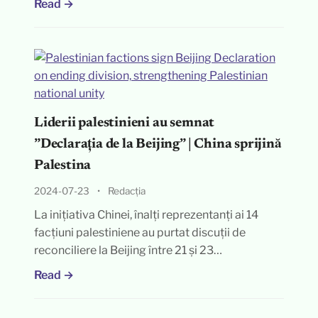
Read →
Liderii palestinieni au semnat
”Declarația de la Beijing” | China sprijină
Palestina
2024-07-23
•
Redacția
La inițiativa Chinei, înalți reprezentanți ai 14
facțiuni palestiniene au purtat discuții de
reconciliere la Beijing între 21 și 23…
Read →