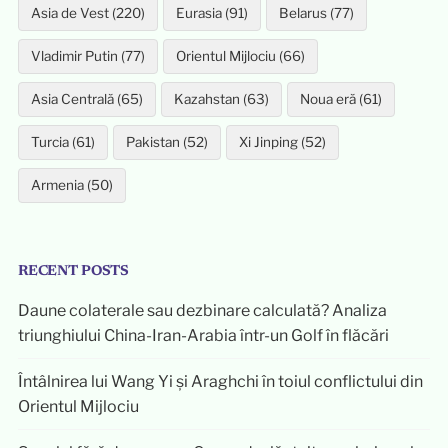
Asia de Vest (220)
Eurasia (91)
Belarus (77)
Vladimir Putin (77)
Orientul Mijlociu (66)
Asia Centrală (65)
Kazahstan (63)
Noua eră (61)
Turcia (61)
Pakistan (52)
Xi Jinping (52)
Armenia (50)
RECENT POSTS
Daune colaterale sau dezbinare calculată? Analiza
triunghiului China-Iran-Arabia într-un Golf în flăcări
Întâlnirea lui Wang Yi și Araghchi în toiul conflictului din
Orientul Mijlociu