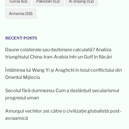
Turcia (61)
Pakistan (52)
Xi Jinping (52)
Armenia (50)
RECENT POSTS
Daune colaterale sau dezbinare calculată? Analiza
triunghiului China-Iran-Arabia într-un Golf în flăcări
Întâlnirea lui Wang Yi și Araghchi în toiul conflictului din
Orientul Mijlociu
Secolul fără dumnezeu: Cum a dezlănțuit secularismul
progresul uman
Amurgul vechilor zei: către o civilizație globalistă post-
avraamică