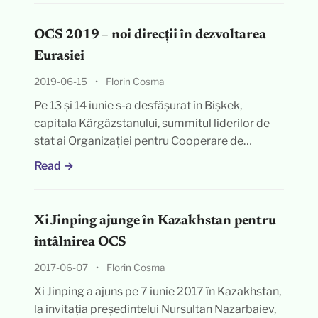
OCS 2019 – noi direcții în dezvoltarea
Eurasiei
2019-06-15
•
Florin Cosma
Pe 13 și 14 iunie s-a desfășurat în Bișkek,
capitala Kârgâzstanului, summitul liderilor de
stat ai Organizației pentru Cooperare de…
Read →
Xi Jinping ajunge în Kazakhstan pentru
întâlnirea OCS
2017-06-07
•
Florin Cosma
Xi Jinping a ajuns pe 7 iunie 2017 în Kazakhstan,
la invitația președintelui Nursultan Nazarbaiev,