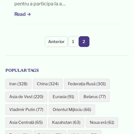
pentru a participa la a…
Read →
Paginație
Anterior
1
2
articole
POPULAR TAGS
Iran (328)
China (324)
Federația Rusă (301)
Asia de Vest (220)
Eurasia (91)
Belarus (77)
Vladimir Putin (77)
Orientul Mijlociu (66)
Asia Centrală (65)
Kazahstan (63)
Noua eră (61)