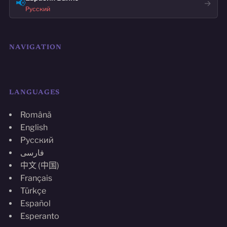
📢
→
Русский
NAVIGATION
LANGUAGES
Română
English
Русский
فارسی
中文 (中国)
Français
Türkçe
Español
Esperanto