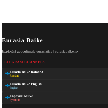
Eurasia Baike
Explorări geoculturale eurasiatice | eurasiabaike.ro
TELEGRAM CHANNELS
Eurasia Baike Română
📢
Română
Eurasia Baike English
📢
English
Евразия Байке
📢
Русский