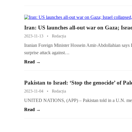
Iran: US launches all-out war on Gaza; Israel
2023-11-13
•
Redacția
Iranian Foreign Minister Hossein Amir-Abdollahian says Is
surprise attack against…
Read →
Pakistan to Israel: ‘Stop the genocide’ of Pal
2023-11-04
•
Redacția
UNITED NATIONS, (APP) – Pakistan told in a U.N. meeti
Read →