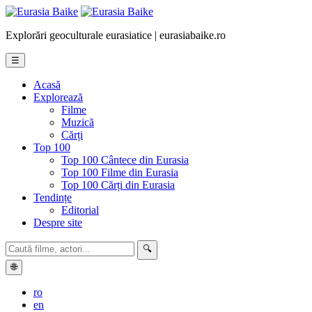
Explorări geoculturale eurasiatice | eurasiabaike.ro
☰
Acasă
Explorează
Filme
Muzică
Cărți
Top 100
Top 100 Cântece din Eurasia
Top 100 Filme din Eurasia
Top 100 Cărți din Eurasia
Tendințe
Editorial
Despre site
🔍
🌐
ro
en