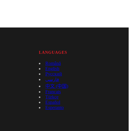
LANGUAGES
Română
English
Русский
فارسی
中文 (中国)
Français
Türkçe
Español
Esperanto