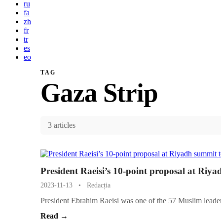
ru
fa
zh
fr
tr
es
eo
TAG
Gaza Strip
3 articles
President Raeisi’s 10-point proposal at Riy
2023-11-13
•
Redacția
President Ebrahim Raeisi was one of the 57 Muslim leader
Read →