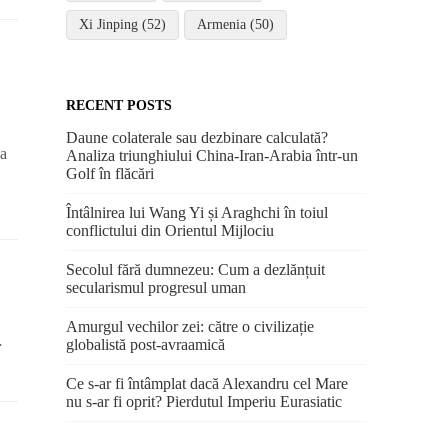
Xi Jinping (52)
Armenia (50)
RECENT POSTS
Daune colaterale sau dezbinare calculată?
 a
Analiza triunghiului China-Iran-Arabia într-un
Golf în flăcări
Întâlnirea lui Wang Yi și Araghchi în toiul
conflictului din Orientul Mijlociu
Secolul fără dumnezeu: Cum a dezlănțuit
secularismul progresul uman
Amurgul vechilor zei: către o civilizație
…
globalistă post-avraamică
Ce s-ar fi întâmplat dacă Alexandru cel Mare
nu s-ar fi oprit? Pierdutul Imperiu Eurasiatic