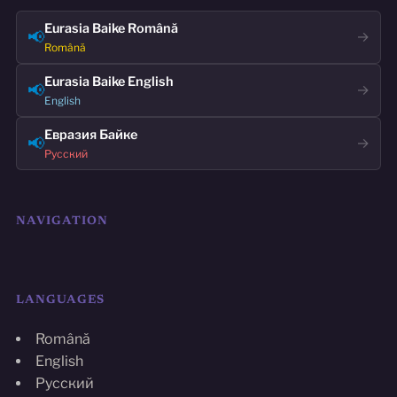
Eurasia Baike Română
📢
→
Română
Eurasia Baike English
📢
→
English
Евразия Байке
📢
→
Русский
NAVIGATION
LANGUAGES
Română
English
Русский