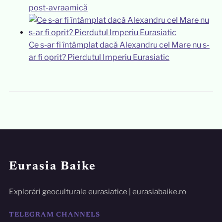
post-avraamică
Ce s-ar fi întâmplat dacă Alexandru cel Mare nu s-
ar fi oprit? Pierdutul Imperiu Eurasiatic
Eurasia Baike
Explorări geoculturale eurasiatice | eurasiabaike.ro
TELEGRAM CHANNELS