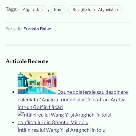
Tags:
,
,
Afganistan
Iran
Relațiile Iran - Afganistan
Scris de:
Eurasia Baike
Articole Recente
Daune colaterale sau dezbinare
calculată? Analiza triunghiului China-Iran-Arabia
într-un Golf în flăcări
Întâlnirea lui Wang Yi și Araghchi în toiul