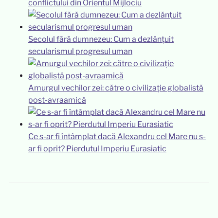
conflictului din Orientul Mijlociu
Secolul fără dumnezeu: Cum a dezlănțuit
secularismul progresul uman
Amurgul vechilor zei: către o civilizație globalistă
post-avraamică
Ce s-ar fi întâmplat dacă Alexandru cel Mare nu s-
ar fi oprit? Pierdutul Imperiu Eurasiatic