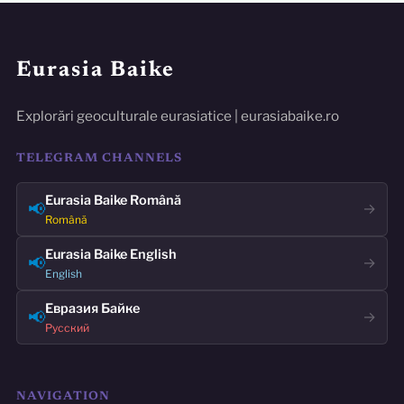
Eurasia Baike
Explorări geoculturale eurasiatice | eurasiabaike.ro
TELEGRAM CHANNELS
Eurasia Baike Română
📢
→
Română
Eurasia Baike English
📢
→
English
Евразия Байке
📢
→
Русский
NAVIGATION