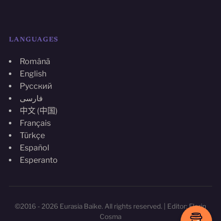
LANGUAGES
Română
English
Русский
فارسی
中文 (中国)
Français
Türkçe
Español
Esperanto
©2016 - 2026 Eurasia Baike. All rights reserved. | Editor: Florin
Cosma