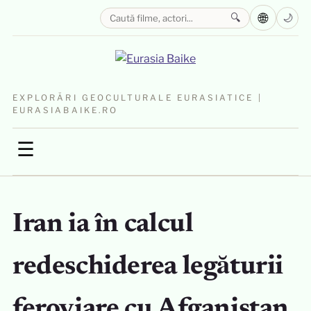
🌐
🔍
🌙
EXPLORĂRI GEOCULTURALE EURASIATICE |
EURASIABAIKE.RO
☰
Iran ia în calcul
redeschiderea legăturii
feroviare cu Afganistan