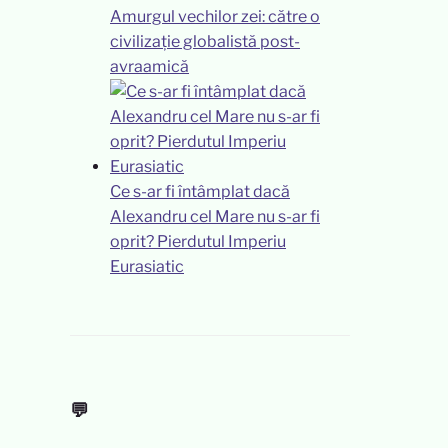
Amurgul vechilor zei: către o
civilizație globalistă post-
avraamică
Ce s-ar fi întâmplat dacă
Alexandru cel Mare nu s-ar fi
oprit? Pierdutul Imperiu
Eurasiatic
💬