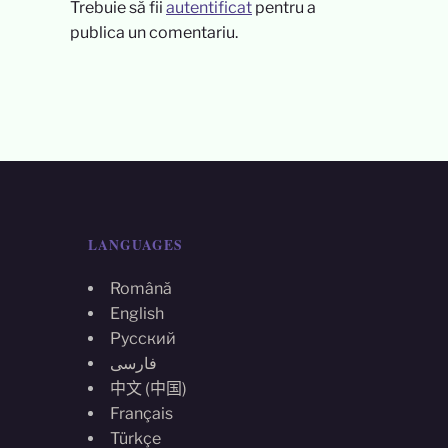
Trebuie să fii
autentificat
pentru a
publica un comentariu.
LANGUAGES
Română
English
Русский
فارسی
中文 (中国)
Français
Türkçe