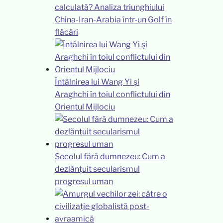
calculată? Analiza triunghiului
China-Iran-Arabia într-un Golf în
flăcări
Întâlnirea lui Wang Yi și
Araghchi în toiul conflictului din
Orientul Mijlociu
Secolul fără dumnezeu: Cum a
dezlănțuit secularismul
progresul uman