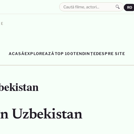
🔍
RO
LE
ACASĂ
EXPLOREAZĂ
TOP 100
TENDINȚE
DESPRE SITE
bekistan
în Uzbekistan