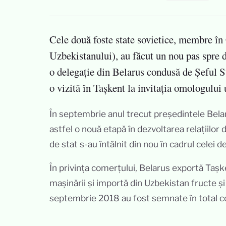
Cele două foste state sovietice, membre în
Uzbekistanului), au făcut un nou pas spre d
o delegație din Belarus condusă de Șeful 
o vizită în Tașkent la invitația omologului
În septembrie anul trecut președintele Belar
astfel o nouă etapă în dezvoltarea relațiilor d
de stat s-au întâlnit din nou în cadrul celei d
În privința comerțului, Belarus exportă Tașk
mașinării și importă din Uzbekistan fructe și 
septembrie 2018 au fost semnate în total co