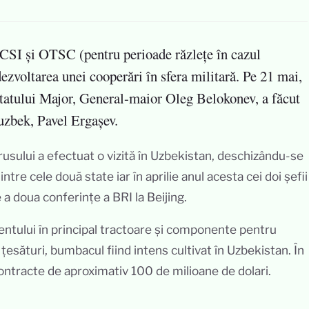
 CSI și OTSC (pentru perioade răzlețe în cazul
ezvoltarea unei cooperări în sfera militară. Pe 21 mai,
Statului Major, General-maior Oleg Belokonev, a făcut
 uzbek, Pavel Ergașev.
usului a efectuat o vizită în Uzbekistan, deschizându-se
intre cele două state iar în aprilie anul acesta cei doi șefii
e a doua conferințe a BRI la Beijing.
entului în principal tractoare și componente pentru
țesături, bumbacul fiind intens cultivat în Uzbekistan. În
ntracte de aproximativ 100 de milioane de dolari.