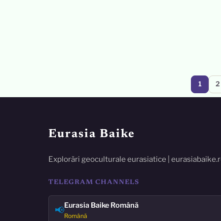
Paginație
1
2
articole
Eurasia Baike
Explorări geoculturale eurasiatice | eurasiabaike.
TELEGRAM CHANNELS
Eurasia Baike Română
📢
Română