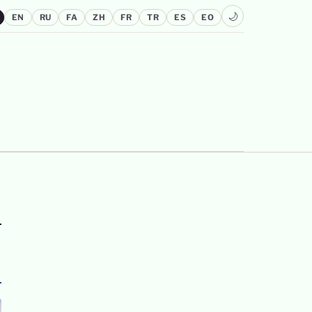
🌙
EN
RU
FA
ZH
FR
TR
ES
EO