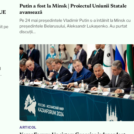
Putin a fost la Minsk | Proiectul Uniunii Statale
 UE
avansează
Pe 24 mai președintele Vladimir Putin s-a întâlnit la Minsk cu
președintele Belarusului, Aleksandr Lukașenko. Au purtat
it pe
discuții…
d
…
ARTICOL