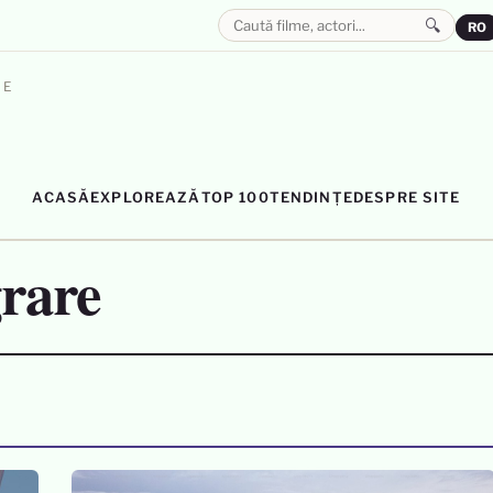
🔍
RO
LE
ACASĂ
EXPLOREAZĂ
TOP 100
TENDINȚE
DESPRE SITE
grare