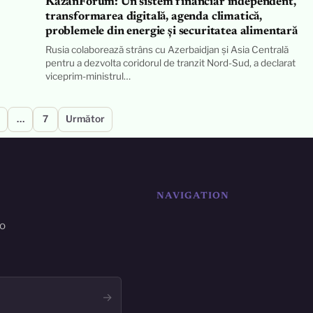
KazanForum: Un sistem financiar independent,
transformarea digitală, agenda climatică,
problemele din energie și securitatea alimentară
Rusia colaborează strâns cu Azerbaidjan și Asia Centrală
pentru a dezvolta coridorul de tranzit Nord-Sud, a declarat
viceprim-ministrul…
…
7
Următor
NAVIGATION
ro
→