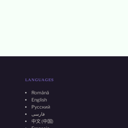
LANGUAGES
Română
English
Русский
فارسی
中文 (中国)