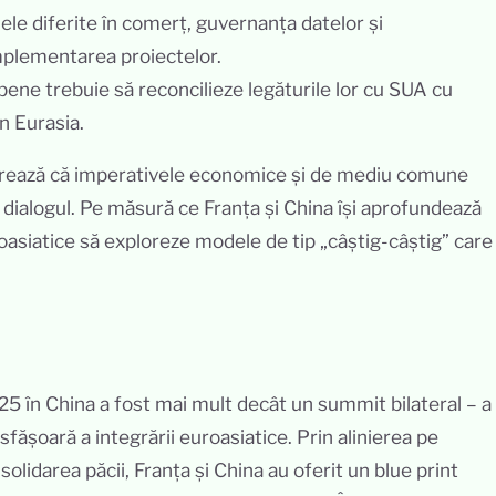
e diferite în comerț, guvernanța datelor și
mplementarea proiectelor.
pene trebuie să reconcilieze legăturile lor cu SUA cu
în Eurasia.
trează că imperativele economice și de mediu comune
 dialogul. Pe măsură ce Franța și China își aprofundează
uroasiatice să exploreze modele de tip „câștig-câștig” care
5 în China a fost mai mult decât un summit bilateral – a
sfășoară a integrării euroasiatice. Prin alinierea pe
solidarea păcii, Franța și China au oferit un blue print