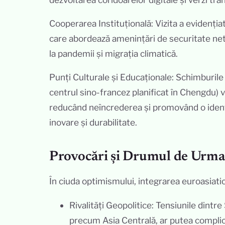
Cooperarea Instituțională: Vizita a evidențiat 
care abordează amenințări de securitate netr
la pandemii și migrația climatică.
Punți Culturale și Educaționale: Schimburile
centrul sino-francez planificat în Chengdu) 
reducând neîncrederea și promovând o identi
inovare și durabilitate.
Provocări și Drumul de Urma
În ciuda optimismului, integrarea euroasiatic
Rivalități Geopolitice: Tensiunile dintre
precum Asia Centrală, ar putea compli