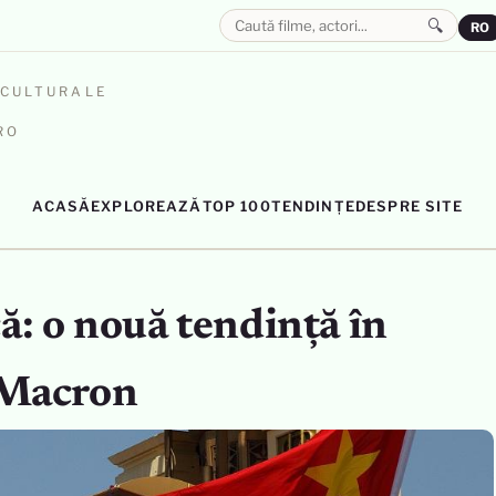
🔍
RO
OCULTURALE
RO
ACASĂ
EXPLOREAZĂ
TOP 100
TENDINȚE
DESPRE SITE
ă: o nouă tendință în
i Macron