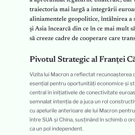
a aprofundat legăturile bilaterale, dar
traiectoria mai largă a integrării euroa
aliniamentele geopolitice, întâlnirea a
și Asia încearcă din ce în ce mai mult s
să creeze cadre de cooperare care tran
Pivotul Strategic al Franței C
Vizita lui Macron a reflectat recunoașterea 
esențial pentru oportunități economice și sta
central în inițiativele de conectivitate euro
semnalat intenția de a juca un rol constructiv
cu apelurile anterioare ale lui Macron pentr
între SUA și China, susținând în schimb o or
ca un pol independent.