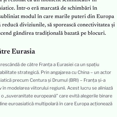
 a și rezonat ca un moment semnificativ în
siatice. Într-o eră marcată de schimbări în
 subliniat modul în care marile puteri din Europa
ă reducă diviziunile, să sporească conectivitatea și
scend gândirea tradițională bazată pe blocuri.
ătre Eurasia
crescândă de către Franța a Eurasiei ca un spațiu
bilitate strategică. Prin angajarea cu China – un actor
asiatică precum Centura și Drumul (BRI) – Franța și-a
 în modelarea viitorului regiunii. Acest lucru se aliniază
u o „suveranitate europeană” care evită alegerile binare
dine euroasiatică multipolară în care Europa acționează