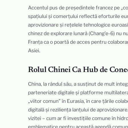
Accentul pus de președintele francez pe „co
spațiului și comerțului reflectă eforturile eu
aprovizionare și rețelele tehnologice euroas
chinez de explorare lunară (Chang’e-6) nu nu
Franța ca o poartă de acces pentru colabora
Asiei.
Rolul Chinei Ca Hub de Conec
China, la rândul său, a susținut de mult inte
parteneriate digitale și platforme multilatera
„viitor comun” în Eurasia, în care țările c
digitală și reziliența lanțului de aproviziona
vizitei – cum ar fi investițiile comune în hid
emblematice pentru această agendă comună