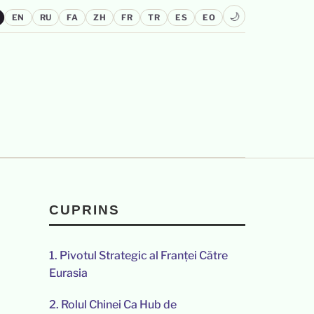
🌙
EN
RU
FA
ZH
FR
TR
ES
EO
CUPRINS
1.
Pivotul Strategic al Franței Către
Eurasia
2.
Rolul Chinei Ca Hub de