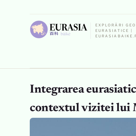
EXPLORĂRI GE
EURASIATICE |
EURASIABAIKE.
Integrarea eurasiatic
contextul vizitei lu