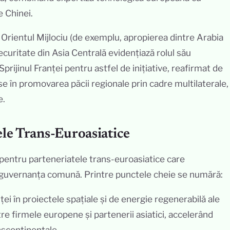
e Chinei.
 Orientul Mijlociu (de exemplu, apropierea dintre Arabia
 securitate din Asia Centrală evidențiază rolul său
prijinul Franței pentru astfel de inițiative, reafirmat de
 în promovarea păcii regionale prin cadre multilaterale,
e.
ele Trans-Euroasiatice
 pentru parteneriatele trans-euroasiatice care
 guvernanța comună. Printre punctele cheie se numără:
ței în proiectele spațiale și de energie regenerabilă ale
tre firmele europene și partenerii asiatici, accelerând
anscontinentale.