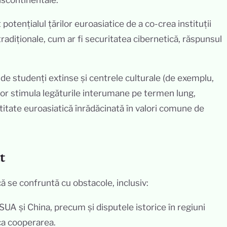
potențialul țărilor euroasiatice de a co-crea instituții
adiționale, cum ar fi securitatea cibernetică, răspunsul
 de studenți extinse și centrele culturale (de exemplu,
vor stimula legăturile interumane pe termen lung,
tate euroasiatică înrădăcinată în valori comune de
t
ă se confruntă cu obstacole, inclusiv:
 SUA și China, precum și disputele istorice în regiuni
ca cooperarea.