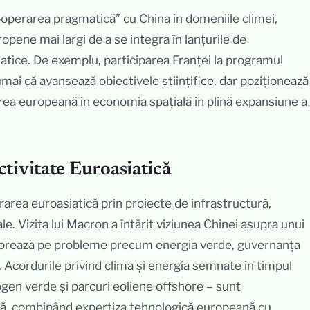
operarea pragmatică” cu China în domeniile climei,
ropene mai largi de a se integra în lanțurile de
iatice. De exemplu, participarea Franței la programul
mai că avansează obiectivele științifice, dar poziționează
rea europeană în economia spațială în plină expansiune a
tivitate Euroasiatică
grarea euroasiatică prin proiecte de infrastructură,
le. Vizita lui Macron a întărit viziunea Chinei asupra unui
olaborează pe probleme precum energia verde, guvernanța
re. Acordurile privind clima și energia semnate în timpul
rogen verde și parcuri eoliene offshore – sunt
, combinând expertiza tehnologică europeană cu