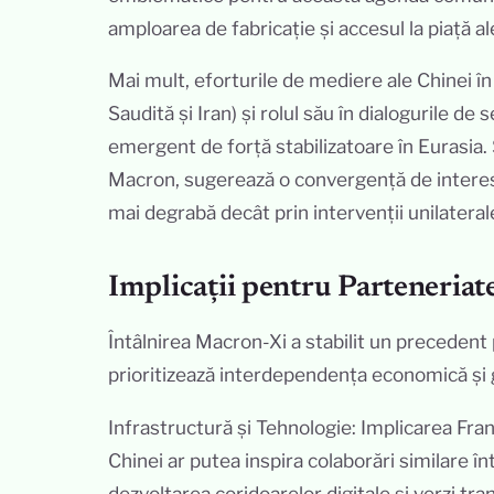
amploarea de fabricație și accesul la piață al
Mai mult, eforturile de mediere ale Chinei în
Saudită și Iran) și rolul său în dialogurile de
emergent de forță stabilizatoare în Eurasia. S
Macron, sugerează o convergență de interese
mai degrabă decât prin intervenții unilateral
Implicații pentru Parteneriat
Întâlnirea Macron-Xi a stabilit un precedent
prioritizează interdependența economică și
Infrastructură și Tehnologie: Implicarea Fran
Chinei ar putea inspira colaborări similare în
dezvoltarea coridoarelor digitale și verzi tr