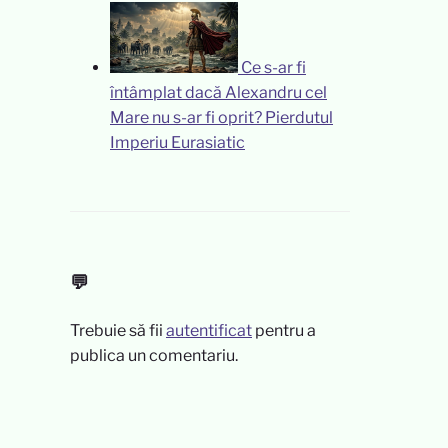
Ce s-ar fi
întâmplat dacă Alexandru cel
Mare nu s-ar fi oprit? Pierdutul
Imperiu Eurasiatic
💬
Trebuie să fii
autentificat
pentru a
publica un comentariu.