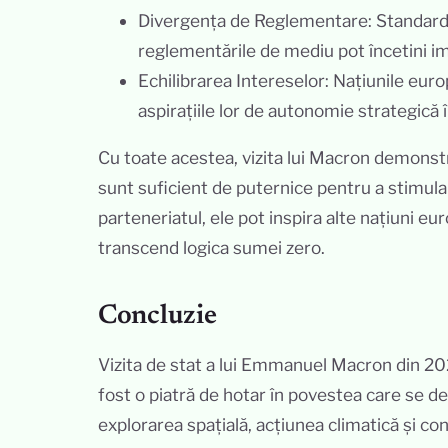
Divergența de Reglementare: Standardel
reglementările de mediu pot încetini i
Echilibrarea Intereselor: Națiunile euro
aspirațiile lor de autonomie strategică 
Cu toate acestea, vizita lui Macron demons
sunt suficient de puternice pentru a stimula
parteneriatul, ele pot inspira alte națiuni e
transcend logica sumei zero.
Concluzie
Vizita de stat a lui Emmanuel Macron din 202
fost o piatră de hotar în povestea care se de
explorarea spațială, acțiunea climatică și con