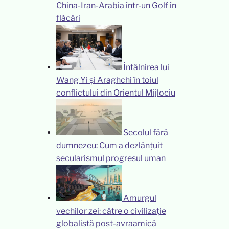
China-Iran-Arabia într-un Golf în
flăcări
Întâlnirea lui
Wang Yi și Araghchi în toiul
conflictului din Orientul Mijlociu
Secolul fără
dumnezeu: Cum a dezlănțuit
secularismul progresul uman
Amurgul
vechilor zei: către o civilizație
globalistă post-avraamică