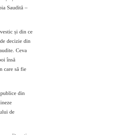
bia Saudită –
vestic și din ce
de decizie din
Saudite. Ceva
boi însă
n care să fie
 publice din
mineze
sului de