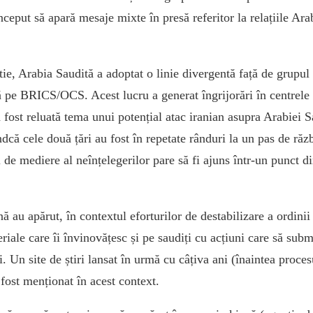
ceput să apară mesaje mixte în presă referitor la relațiile Ara
e, Arabia Saudită a adoptat o linie divergentă față de grupul 
ă pe BRICS/OCS. Acest lucru a generat îngrijorări în centrele 
 fost reluată tema unui potențial atac iranian asupra Arabiei 
ndcă cele două țări au fost în repetate rânduri la un pas de răz
 de mediere al neînțelegerilor pare să fi ajuns într-un punct di
nă au apărut, în contextul eforturilor de destabilizare a ordinii
riale care îi învinovățesc și pe saudiți cu acțiuni care să sub
rii. Un site de știri lansat în urmă cu câțiva ani (înaintea proce
 fost menționat în acest context.