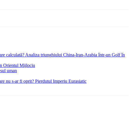
re calculată? Analiza triunghiului China-Iran-Arabia într-un Golf în
in Orientul Mijlociu
esul uman
e nu s-ar fi oprit? Pierdutul Imperiu Eurasiatic