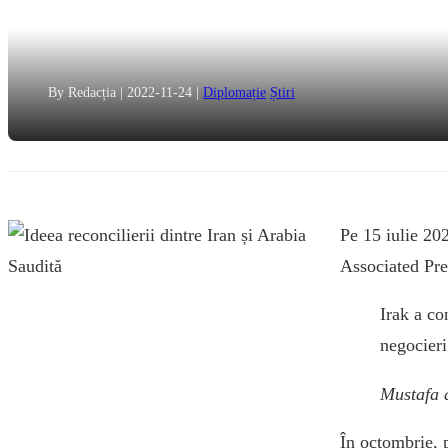
By Redacția
|
2022-11-24
|
Diplomație
Știri
Pe 15 iulie 20
Associated Pre
Irak a co
negocieri
Mustafa 
În octombrie, p