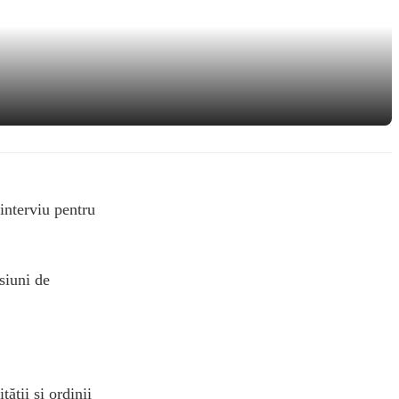
 interviu pentru
esiuni de
tății și ordinii