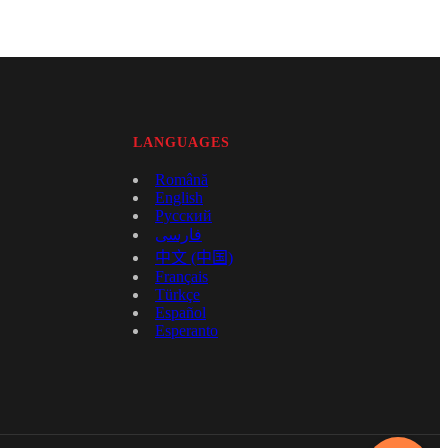
LANGUAGES
Română
English
Русский
فارسی
中文 (中国)
Français
Türkçe
Español
Esperanto