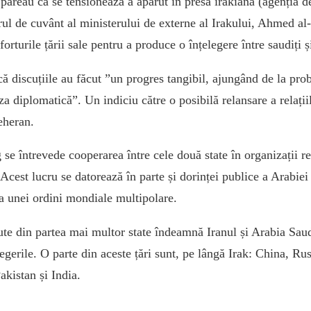
păreau că se tensionează a apărut în presa irakiană (agenția de
rul de cuvânt al ministerului de externe al Irakului, Ahmed al
forturile țării sale pentru a produce o înțelegere între saudiți ș
că discuțiile au făcut ”un progres tangibil, ajungând de la pr
aza diplomatică”. Un indiciu către o posibilă relansare a relați
eheran.
se întrevede cooperarea între cele două state în organizații re
 Acest lucru se datorează în parte și dorinței publice a Arabiei
a unei ordini mondiale multipolare.
ute din partea mai multor state îndeamnă Iranul și Arabia Saud
egerile. O parte din aceste țări sunt, pe lângă Irak: China, Ru
akistan și India.