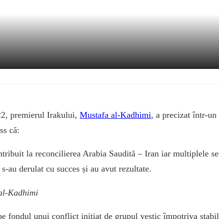
22, premierul Irakului,
Mustafa al-Kadhimi
, a precizat într-un
ss că:
ntribuit la reconcilierea Arabia Saudită – Iran iar multiplele s
 s-au derulat cu succes și au avut rezultate.
al-Kadhimi
e fondul unui conflict inițiat de grupul vestic împotriva stabili