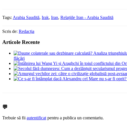
Tags:
Arabia Saudită
,
Irak
,
Iran
,
Relațiile Iran - Arabia Saudită
Scris de:
Redacția
Articole Recente
flăcări
💬
Trebuie să fii
autentificat
pentru a publica un comentariu.