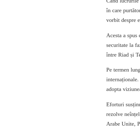
Când lucrurile 
în care purtăto
vorbit despre e
Acesta a spus 
securitate la f
între Riad și T
Pe termen lung 
internaționale.
adopta viziune
Eforturi susțin
rezolve neînțel
Arabe Unite, P