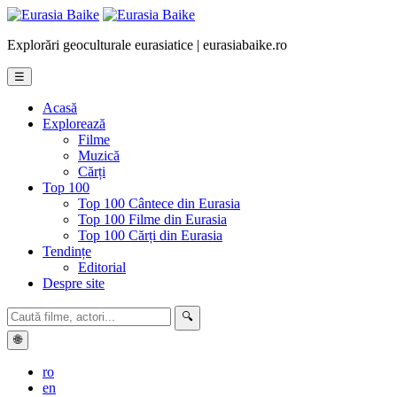
Explorări geoculturale eurasiatice | eurasiabaike.ro
☰
Acasă
Explorează
Filme
Muzică
Cărți
Top 100
Top 100 Cântece din Eurasia
Top 100 Filme din Eurasia
Top 100 Cărți din Eurasia
Tendințe
Editorial
Despre site
🔍
🌐
ro
en