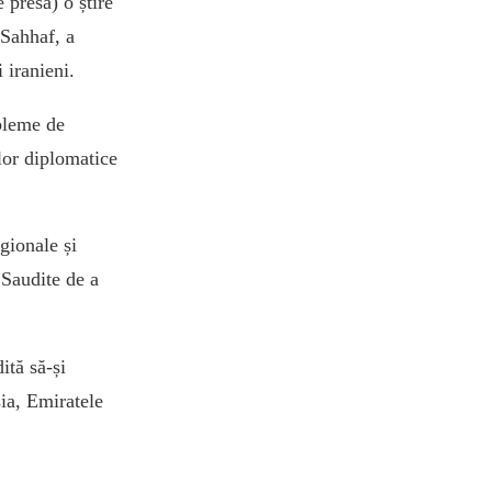
 presă) o știre
-Sahhaf, a
i iranieni.
obleme de
ilor diplomatice
gionale și
 Saudite de a
ită să-și
sia, Emiratele