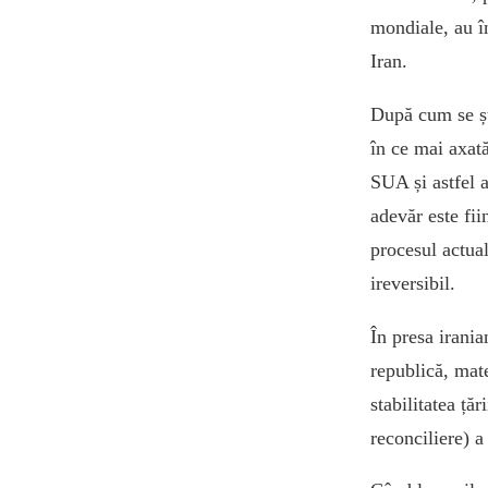
mondiale, au în
Iran.
După cum se ști
în ce mai axat
SUA și astfel a
adevăr este fii
procesul actual
ireversibil.
În presa irania
republică, mate
stabilitatea ță
reconciliere) a