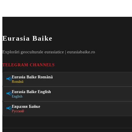
Eurasia Baike
Explorări geoculturale eurasiatice | eurasiabaike.ro
TELEGRAM CHANNELS
Eurasia Baike Română
📢
Română
Eurasia Baike English
📢
English
Евразия Байке
📢
Русский