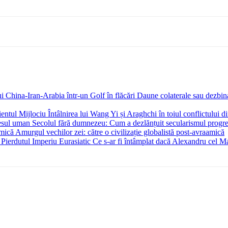
Daune colaterale sau dezbina
Întâlnirea lui Wang Yi și Araghchi în toiul conflictului d
Secolul fără dumnezeu: Cum a dezlănțuit secularismul progr
Amurgul vechilor zei: către o civilizație globalistă post-avraamică
Ce s-ar fi întâmplat dacă Alexandru cel Mar