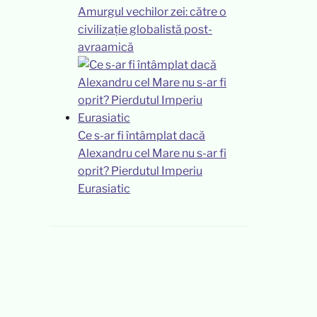
Amurgul vechilor zei: către o
civilizație globalistă post-
avraamică
Ce s-ar fi întâmplat dacă
Alexandru cel Mare nu s-ar fi
oprit? Pierdutul Imperiu
Eurasiatic