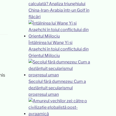
calculată? Analiza triunghiului
China-Iran-Arabia într-un Golf în
flăcări
Întâlnirea lui Wang Yi și
Araghchi în toiul conflictului din
Orientul Mijlociu
mis
Secolul fără dumnezeu: Cum a
dezlănțuit secularismul
progresul uman