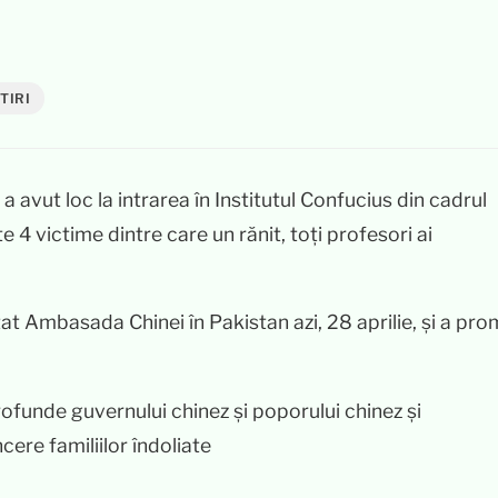
TIRI
a avut loc la intrarea în Institutul Confucius din cadrul
te 4 victime dintre care un rănit, toți profesori ai
at Ambasada Chinei în Pakistan azi, 28 aprilie, și a pro
funde guvernului chinez și poporului chinez și
ere familiilor îndoliate