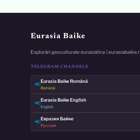
Eurasia Baike
Explorări geoculturale eurasiatice | eurasiabaike.
TELEGRAM CHANNELS
Eurasia Baike Română
📢
Română
Eurasia Baike English
📢
English
Евразия Байке
📢
Русский