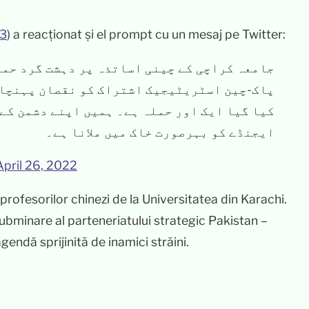
 3
) a reacționat și el prompt cu un mesaj pe Twitter:
جامعہ کراچی کے چینی اساتذہ پر دہشت گرد حمل
پاک-چین اسٹریٹیجیک اشتراک کو نقصان پہنچان
کیا گیا ایک اور حملہ ہے۔ ہمیں اپنے دشمن کے
ایجنڈے کو بہرصورت خاک میں ملانا ہے۔
April 26, 2022
ofesorilor chinezi de la Universitatea din Karachi.
subminare al parteneriatului strategic Pakistan –
endă sprijinită de inamici străini.