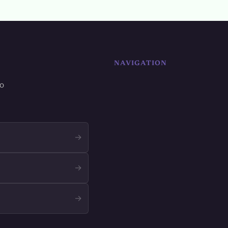
NAVIGATION
ro
→
→
→