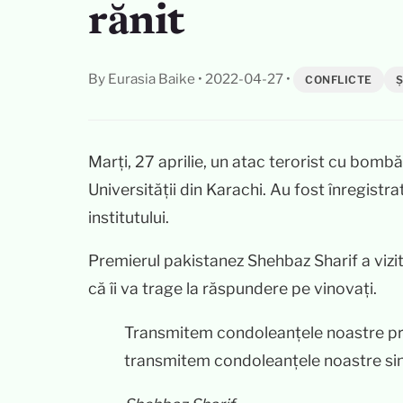
rănit
By Eurasia Baike
•
2022-04-27
•
CONFLICTE
Ș
Marți, 27 aprilie, un atac terorist cu bombă 
Universității din Karachi. Au fost înregistra
institutului.
Premierul pakistanez Shehbaz Sharif a vizit
că îi va trage la răspundere pe vinovați.
Transmitem condoleanțele noastre pro
transmitem condoleanțele noastre sinc