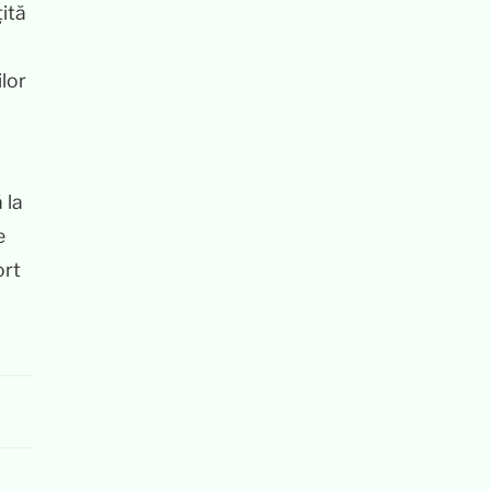
țită
ilor
 la
e
ort