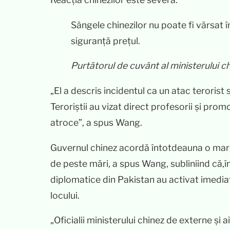
Sângele chinezilor nu poate fi vărsat în
siguranță prețul.
Purtătorul de cuvânt al ministerului 
„El a descris incidentul ca un atac terorist
Teroriștii au vizat direct profesorii și prom
atroce”, a spus Wang.
Guvernul chinez acordă întotdeauna o mare i
de peste mări, a spus Wang, subliniind că,în
diplomatice din Pakistan au activat imedia
locului.
„Oficialii ministerului chinez de externe și 