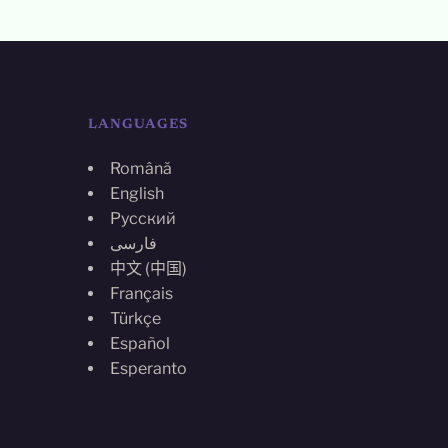
LANGUAGES
Română
English
Русский
فارسی
中文 (中国)
Français
Türkçe
Español
Esperanto