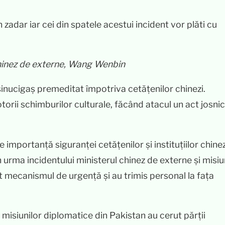
 zadar iar cei din spatele acestui incident vor plăti cu
chinez de externe, Wang Wenbin
 sinucigaș premeditat împotriva cetățenilor chinezi.
otorii schimburilor culturale, făcând atacul un act josnic
mportanță siguranței cetățenilor și instituțiilor chine
 urma incidentului ministerul chinez de externe și misiu
t mecanismul de urgență și au trimis personal la fața
ai misiunilor diplomatice din Pakistan au cerut părții