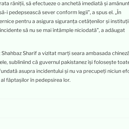
trata răniții, să efectueze o anchetă imediată și amănun
 să-i pedepsească sever conform legii”, a spus el. „În
rnice pentru a asigura siguranța cetățenilor și instituți
e incidente să nu se mai întâmple niciodată”, a adăugat
Shahbaz Sharif a vizitat marți seara ambasada chineză
e, subliniind că guvernul pakistanez își folosește toat
undată asupra incidentului și nu va precupeți niciun ef
al făptașilor în pedepsirea lor.