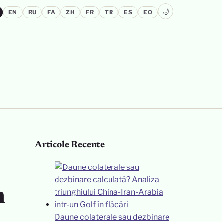
🌙
EN
RU
FA
ZH
FR
TR
ES
EO
Articole Recente
n
Daune colaterale sau dezbinare