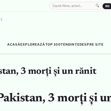
🔍
RO
LE
ACASĂ
EXPLOREAZĂ
TOP 100
TENDINȚE
DESPRE SITE
stan, 3 morți și un rănit
Pakistan, 3 morți și u