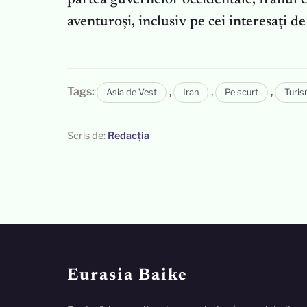
partea guvernelor occidentale, Iranul c
aventuroși, inclusiv pe cei interesați d
Tags:
,
,
,
Asia de Vest
Iran
Pe scurt
Turi
Scris de:
Redacția
Eurasia Baike