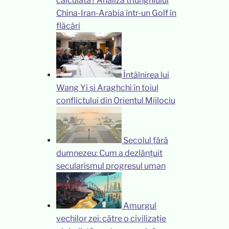
calculată? Analiza triunghiului
China-Iran-Arabia într-un Golf în
flăcări
Întâlnirea lui
Wang Yi și Araghchi în toiul
conflictului din Orientul Mijlociu
Secolul fără
dumnezeu: Cum a dezlănțuit
secularismul progresul uman
Amurgul
vechilor zei: către o civilizație