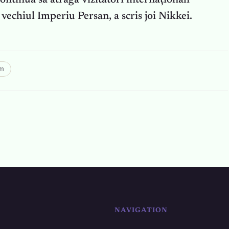
ontinuă să atragă vizitatori internaționali
e vechiul Imperiu Persan, a scris joi Nikkei.
sm
NAVIGATION