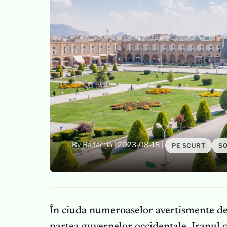
By Redacția
|
2023-08-18
|
PE SCURT
SO
În ciuda numeroaselor avertismente de 