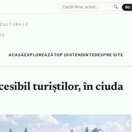
🔍
RO
OCULTURALE
RO
ACASĂ
EXPLOREAZĂ
TOP 100
TENDINȚE
DESPRE SITE
esibil turiștilor, în ciuda