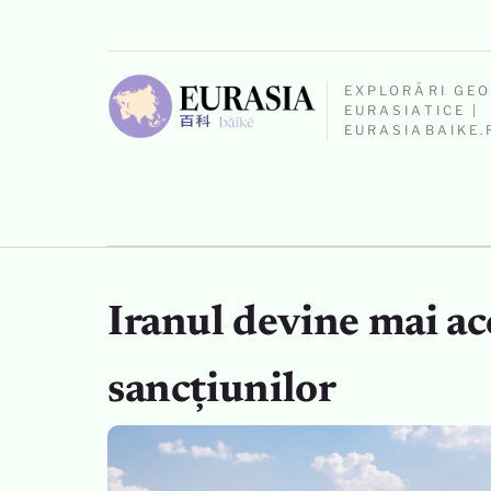
EXPLORĂRI GE
EURASIATICE |
EURASIABAIKE.
Iranul devine mai acc
sancțiunilor