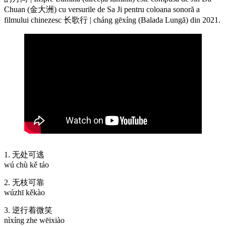
Chuan (金大洲) cu versurile de Sa Ji pentru coloana sonoră a
filmului chinezesc 长歌行 | cháng gēxíng (Balada Lungă) din 2021.
1. 无处可逃
wú chù kě táo
2. 无枝可靠
wúzhī kěkào
3. 逆行着微笑
nìxíng zhe wēixiào