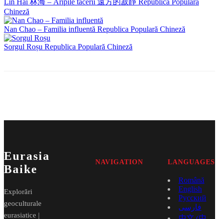
Lin Hai 林海 – Aripile tăcerii 遠方的寂靜
Republica Populară
Chineză
Nan Chao – Familia influentă
Republica Populară Chineză
Sorgul Roșu
Republica Populară Chineză
Eurasia
NAVIGATION
LANGUAGES
Baike
Română
English
Explorări
Русский
geoculturale
فارسی
eurasiatice |
中文 (中