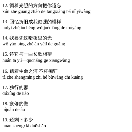
12. 循着光照的方向把你遗忘
xún zhe guāng zhào de fāngxiàng bǎ nǐ yíwàng
13. 回忆折旧成我倔强的模样
huíyì zhéjiùchéng wǒ juéqiáng de móyàng
14. 我要凭这暗夜里的光
wǒ yào píng zhè àn yèlǐ de guāng
15. 还它与⼀曲长歌相望
huán tā yǔ⼀qūcháng gē xiāngwàng
16. 踏着生命之河 不枉痴狂
tà zhe shēngmìng zhī hé bùwǎng chī kuáng
17. 独行的寥
dúxíng de liáo
18. 疲倦的傲
píjuàn de ào
19. 还剩下多少
huán shèngxià duōshǎo