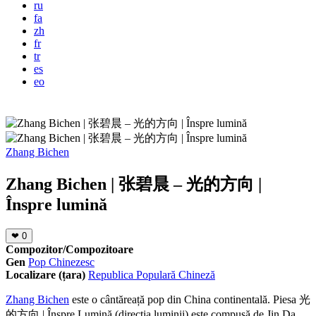
ru
fa
zh
fr
tr
es
eo
Zhang Bichen
Zhang Bichen | 张碧晨 – 光的方向 |
Înspre lumină
❤
0
Compozitor/Compozitoare
Gen
Pop Chinezesc
Localizare (țara)
Republica Populară Chineză
Zhang Bichen
este o cântăreață pop din China continentală. Piesa 光
的方向 | Înspre Lumină (direcția luminii) este compusă de Jin Da