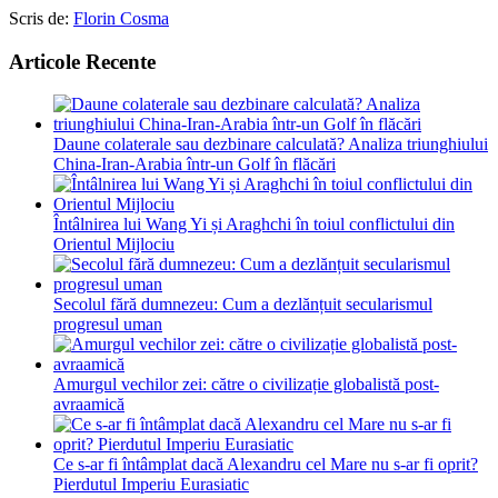
Scris de:
Florin Cosma
Articole Recente
Daune colaterale sau dezbinare calculată? Analiza triunghiului
China-Iran-Arabia într-un Golf în flăcări
Întâlnirea lui Wang Yi și Araghchi în toiul conflictului din
Orientul Mijlociu
Secolul fără dumnezeu: Cum a dezlănțuit secularismul
progresul uman
Amurgul vechilor zei: către o civilizație globalistă post-
avraamică
Ce s-ar fi întâmplat dacă Alexandru cel Mare nu s-ar fi oprit?
Pierdutul Imperiu Eurasiatic