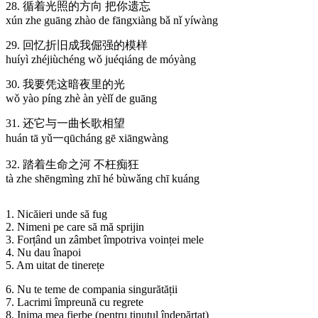
28. 循着光照的方向 把你遗忘
xún zhe guāng zhào de fāngxiàng bǎ nǐ yíwàng
29. 回忆折旧成我倔强的模样
huíyì zhéjiùchéng wǒ juéqiáng de móyàng
30. 我要凭这暗夜里的光
wǒ yào píng zhè àn yèlǐ de guāng
31. 还它与⼀曲长歌相望
huán tā yǔ⼀qūcháng gē xiāngwàng
32. 踏着生命之河 不枉痴狂
tà zhe shēngmìng zhī hé bùwǎng chī kuáng
1. Nicăieri unde să fug
2. Nimeni pe care să mă sprijin
3. Forțând un zâmbet împotriva voinței mele
4. Nu dau înapoi
5. Am uitat de tinerețe
6. Nu te teme de compania singurătății
7. Lacrimi împreună cu regrete
8. Inima mea fierbe (pentru ținutul îndepărtat)