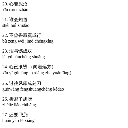
20. 心若泥沼
xīn ruò nízhǎo
21. 谁会知道
shéi huì zhīdào
22. 不曾畏寂寞成行
bù zēng wèi jìmò chéngxíng
23. 泪与憾成双
lèi yǔ hànchéng shuāng
24. 心已滚烫 （向着远方）
xīn yǐ gǔntàng （xiàng zhe yuǎnfāng）
25. 过往风霜成刻刀
guòwǎng fēngshuāngchéng kèdāo
26. 折裂了翅膀
zhéliè liǎo chìbǎng
27. 还要 飞翔
huán yào fēixiáng