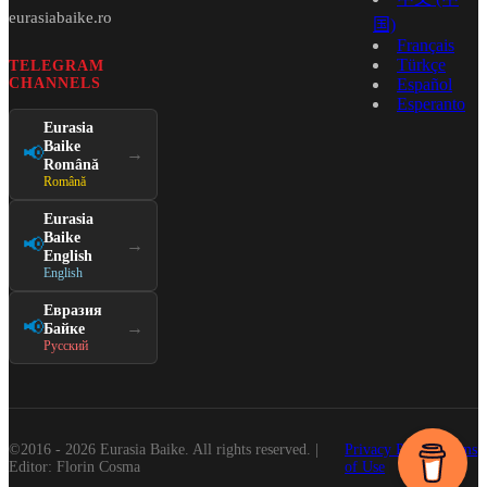
eurasiabaike.ro
国)
Français
Türkçe
TELEGRAM
CHANNELS
Español
Esperanto
Eurasia
Baike
📢
→
Română
Română
Eurasia
Baike
📢
→
English
English
Евразия
📢
→
Байке
Русский
©2016 - 2026 Eurasia Baike. All rights reserved. |
Privacy Policy
Terms
Editor: Florin Cosma
of Use