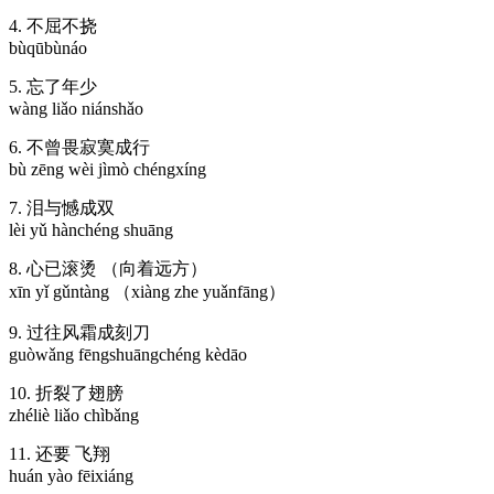
4. 不屈不挠
bùqūbùnáo
5. 忘了年少
wàng liǎo niánshǎo
6. 不曾畏寂寞成行
bù zēng wèi jìmò chéngxíng
7. 泪与憾成双
lèi yǔ hànchéng shuāng
8. 心已滚烫 （向着远方）
xīn yǐ gǔntàng （xiàng zhe yuǎnfāng）
9. 过往风霜成刻刀
guòwǎng fēngshuāngchéng kèdāo
10. 折裂了翅膀
zhéliè liǎo chìbǎng
11. 还要 飞翔
huán yào fēixiáng