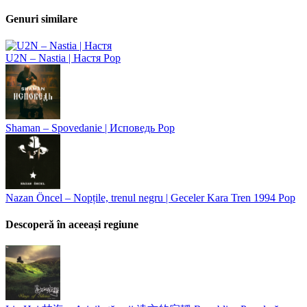
Genuri similare
U2N – Nastia | Настя
Pop
Shaman – Spovedanie | Исповедь
Pop
Nazan Öncel – Nopțile, trenul negru | Geceler Kara Tren
1994
Pop
Descoperă în aceeași regiune