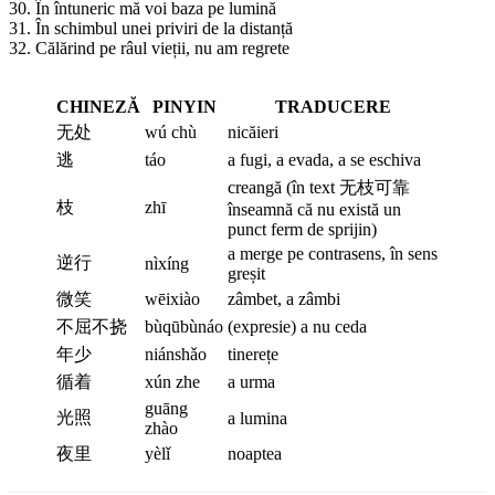
30. În întuneric mă voi baza pe lumină
31. În schimbul unei priviri de la distanță
32. Călărind pe râul vieții, nu am regrete
CHINEZĂ
PINYIN
TRADUCERE
无处
wú chù
nicăieri
逃
táo
a fugi, a evada, a se eschiva
creangă (în text 无枝可靠
枝
zhī
înseamnă că nu există un
punct ferm de sprijin)
a merge pe contrasens, în sens
逆行
nìxíng
greșit
微笑
wēixiào
zâmbet, a zâmbi
不屈不挠
bùqūbùnáo
(expresie) a nu ceda
年少
niánshǎo
tinerețe
循着
xún zhe
a urma
guāng
光照
a lumina
zhào
夜里
yèlǐ
noaptea