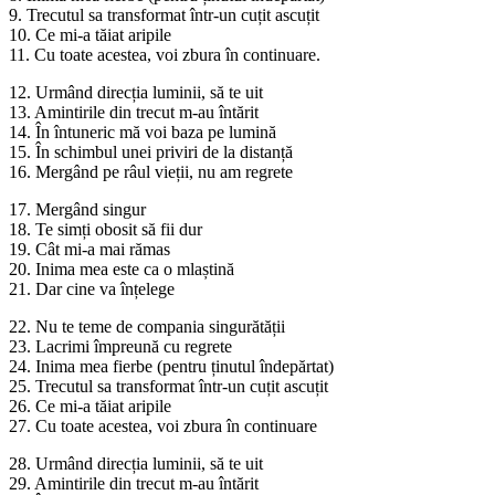
9. Trecutul sa transformat într-un cuțit ascuțit
10. Ce mi-a tăiat aripile
11. Cu toate acestea, voi zbura în continuare.
12. Urmând direcția luminii, să te uit
13. Amintirile din trecut m-au întărit
14. În întuneric mă voi baza pe lumină
15. În schimbul unei priviri de la distanță
16. Mergând pe râul vieții, nu am regrete
17. Mergând singur
18. Te simți obosit să fii dur
19. Cât mi-a mai rămas
20. Inima mea este ca o mlaștină
21. Dar cine va înțelege
22. Nu te teme de compania singurătății
23. Lacrimi împreună cu regrete
24. Inima mea fierbe (pentru ținutul îndepărtat)
25. Trecutul sa transformat într-un cuțit ascuțit
26. Ce mi-a tăiat aripile
27. Cu toate acestea, voi zbura în continuare
28. Urmând direcția luminii, să te uit
29. Amintirile din trecut m-au întărit