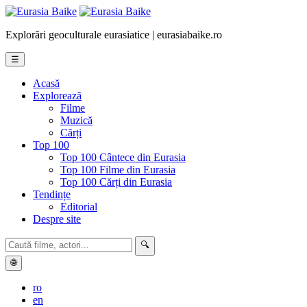
Explorări geoculturale eurasiatice | eurasiabaike.ro
☰
Acasă
Explorează
Filme
Muzică
Cărți
Top 100
Top 100 Cântece din Eurasia
Top 100 Filme din Eurasia
Top 100 Cărți din Eurasia
Tendințe
Editorial
Despre site
🔍
🌐
ro
en