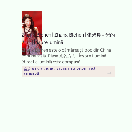
Zhang Bichen
|
Zhang Bichen | 张碧晨 – 光的
方向 | Înspre lumină
Zhang Bichen este o cântăreață pop din China
continentală. Piesa 光的方向 | Înspre Lumină
(direcția luminii) este compusă...
音乐 MUSIC · POP · REPUBLICA POPULARĂ
→
CHINEZĂ