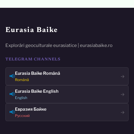
Eurasia Baike
Explorări geoculturale eurasiatice | eurasiabaike.ro
TELEGRAM CHANNELS
Eurasia Baike Română
📢
→
Română
Eurasia Baike English
📢
→
English
Евразия Байке
📢
→
Русский