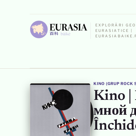
EXPLORĂRI GE
EURASIATICE |
EURASIABAIKE.
KINO (GRUP ROCK 
Kino |
мной д
Închid