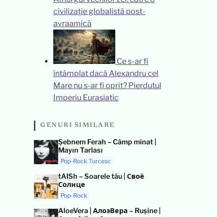
civilizație globalistă post-
avraamică
Ce s-ar fi
întâmplat dacă Alexandru cel
Mare nu s-ar fi oprit? Pierdutul
Imperiu Eurasiatic
GENURI SIMILARE
Şebnem Ferah – Câmp minat |
Mayın Tarlası
Pop-Rock Turcesc
tAISh – Soarele tău | Своё
Солнце
Pop-Rock
AloeVera | АлоэВера – Rușine |