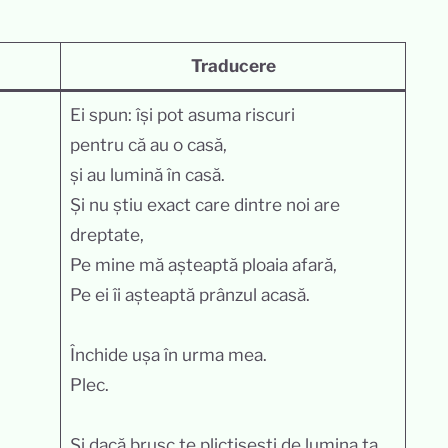
Traducere
Ei spun: își pot asuma riscuri
pentru că au o casă,
și au lumină în casă.
Și nu știu exact care dintre noi are
dreptate,
Pe mine mă așteaptă ploaia afară,
Pe ei îi așteaptă prânzul acasă.
Închide ușa în urma mea.
Plec.
Și dacă brusc te plictisești de lumina ta