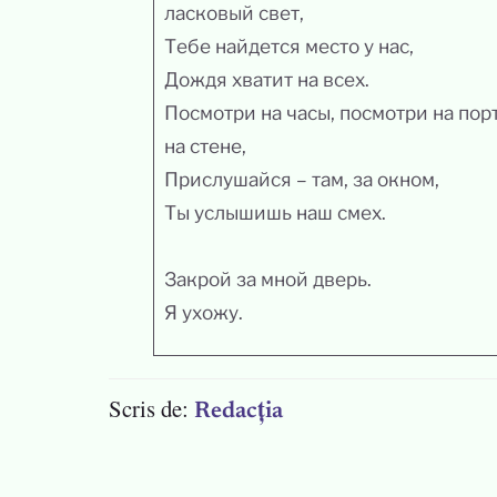
ласковый свет,
Тебе найдется место у нас,
Дождя хватит на всех.
Посмотри на часы, посмотри на пор
на стене,
Прислушайся – там, за окном,
Ты услышишь наш смех.
Закрой за мной дверь.
Я ухожу.
Scris de:
Redacția