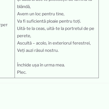
blândă,
Avem un loc pentru tine,
Va fi suficientă ploaie pentru toți.
трет
Uită-te la ceas, uită-te la portretul de pe
perete,
Ascultă – acolo, în exteriorul ferestrei,
Veți auzi râsul nostru.
Închide ușa în urma mea.
Plec.