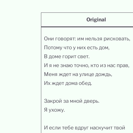
Original
Они говорят: им нельзя рисковать,
Потому что у них есть дом,
В доме горит свет.
И я не знаю точно, кто из нас прав,
Меня ждет на улице дождь,
Их ждет дома обед.
Закрой за мной дверь.
Я ухожу.
И если тебе вдруг наскучит твой