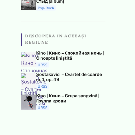
Стыд [album]
Pop-Rock
DESCOPERĂ ÎN ACEEAȘI
REGIUNE
Kino | Кино – Спокойная ночь |
O noapte liniștită
URSS
Șostakovici – Cvartet de coarde
nr. 1, op. 49
URSS
Kino | Кино – Grupa sangvină |
Группа крови
URSS