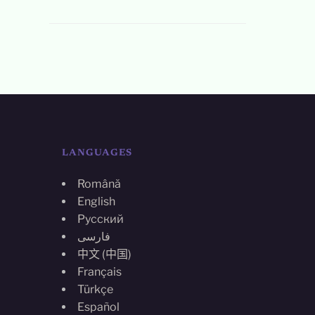
LANGUAGES
Română
English
Русский
فارسی
中文 (中国)
Français
Türkçe
Español