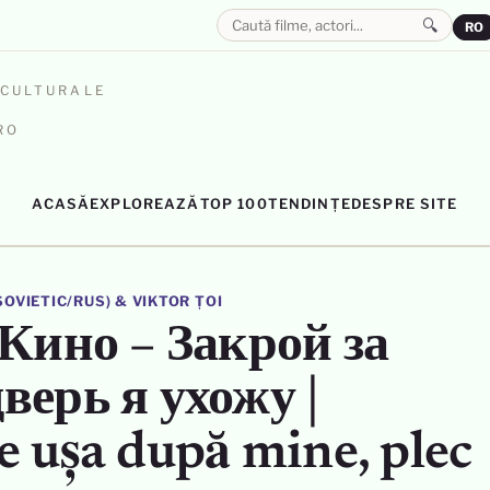
🔍
RO
OCULTURALE
RO
ACASĂ
EXPLOREAZĂ
TOP 100
TENDINȚE
DESPRE SITE
SOVIETIC/RUS)
&
VIKTOR ȚOI
 Кино – Закрой за
верь я ухожу |
e ușa după mine, plec