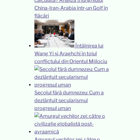
calculată? Analiza triunghiului
China-Iran-Arabia într-un Golf în
flăcări
Întâlnirea lui
Wang Yi și Araghchi în toiul
conflictului din Orientul Mijlociu
Secolul fără dumnezeu: Cum a
dezlănțuit secularismul
progresul uman
Amurgul vechilor zei: către o