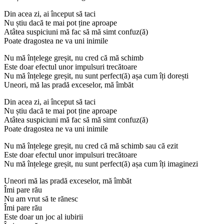
Din acea zi, ai început să taci
Nu știu dacă te mai pot ține aproape
Atâtea suspiciuni mă fac să mă simt confuz(ă)
Poate dragostea ne va uni inimile
Nu mă înțelege greșit, nu cred că mă schimb
Este doar efectul unor impulsuri trecătoare
Nu mă înțelege greșit, nu sunt perfect(ă) așa cum îți dorești
Uneori, mă las pradă exceselor, mă îmbăt
Din acea zi, ai început să taci
Nu știu dacă te mai pot ține aproape
Atâtea suspiciuni mă fac să mă simt confuz(ă)
Poate dragostea ne va uni inimile
Nu mă înțelege greșit, nu cred că mă schimb sau că ezit
Este doar efectul unor impulsuri trecătoare
Nu mă înțelege greșit, nu sunt perfect(ă) așa cum îți imaginezi
Uneori mă las pradă exceselor, mă îmbăt
Îmi pare rău
Nu am vrut să te rănesc
Îmi pare rău
Este doar un joc al iubirii