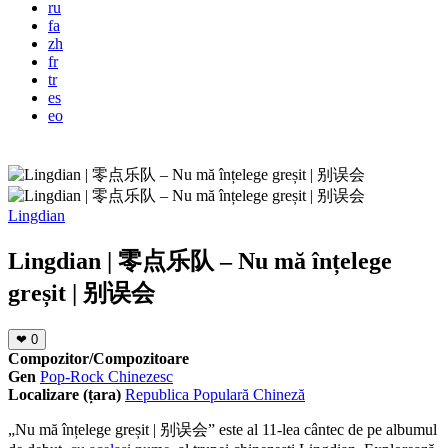
ru
fa
zh
fr
tr
es
eo
Lingdian
Lingdian | 零点乐队 – Nu mă înțelege
greșit | 别误会
❤
0
Compozitor/Compozitoare
Gen
Pop-Rock Chinezesc
Localizare (țara)
Republica Populară Chineză
„Nu mă înțelege greșit | 别误会” este al 11-lea cântec de pe albumul