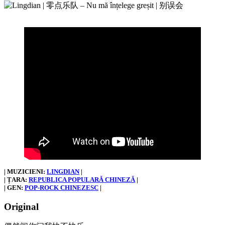
| MUZICIENI:
LINGDIAN
|
| ȚARA:
REPUBLICA POPULARĂ CHINEZĂ
|
| GEN:
POP-ROCK CHINEZESC
|
Original