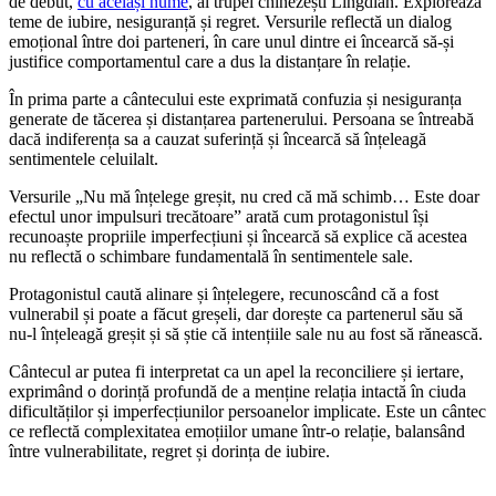
de debut,
cu același nume
, al trupei chinezești Lingdian. Explorează
teme de iubire, nesiguranță și regret. Versurile reflectă un dialog
emoțional între doi parteneri, în care unul dintre ei încearcă să-și
justifice comportamentul care a dus la distanțare în relație.
În prima parte a cântecului este exprimată confuzia și nesiguranța
generate de tăcerea și distanțarea partenerului. Persoana se întreabă
dacă indiferența sa a cauzat suferință și încearcă să înțeleagă
sentimentele celuilalt.
Versurile „Nu mă înțelege greșit, nu cred că mă schimb… Este doar
efectul unor impulsuri trecătoare” arată cum protagonistul își
recunoaște propriile imperfecțiuni și încearcă să explice că acestea
nu reflectă o schimbare fundamentală în sentimentele sale.
Protagonistul caută alinare și înțelegere, recunoscând că a fost
vulnerabil și poate a făcut greșeli, dar dorește ca partenerul său să
nu-l înțeleagă greșit și să știe că intențiile sale nu au fost să rănească.
Cântecul ar putea fi interpretat ca un apel la reconciliere și iertare,
exprimând o dorință profundă de a menține relația intactă în ciuda
dificultăților și imperfecțiunilor persoanelor implicate. Este un cântec
ce reflectă complexitatea emoțiilor umane într-o relație, balansând
între vulnerabilitate, regret și dorința de iubire.