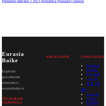
Pământul rătăcitor 2
2023
Republica Populară Chineză
Eurasia
NAVIGATION
LANGUAGES
Baike
Română
English
Explorări
Русский
geoculturale
فارسی
eurasiatice |
中文 (中
eurasiabaike.ro
国)
Français
Türkçe
TELEGRAM
CHANNELS
Español