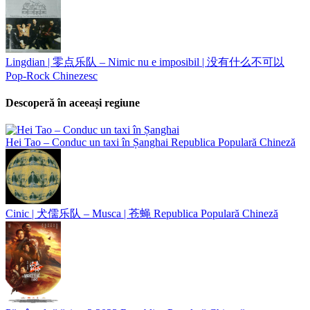
Lingdian | 零点乐队 – Nimic nu e imposibil | 没有什么不可以
Pop-Rock Chinezesc
Descoperă în aceeași regiune
Hei Tao – Conduc un taxi în Șanghai
Republica Populară Chineză
Cinic | 犬儒乐队 – Musca | 苍蝇
Republica Populară Chineză