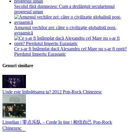
Secolul fără dumnezeu: Cum a dezlănțuit secularismul
progresul uman
Amurgul vechilor zei: către o civilizație globalistă post-
avraamică
Ce s-ar fi întâmplat dacă Alexandru cel Mare nu s-ar fi oprit?
Pierdutul Imperiu Eurasiatic
Genuri similare
Unde este îmbrățisarea ta?
2012
Pop-Rock Chinezesc
Lingdian | 零点乐队 – Crede în tine | 相信自己
Pop-Rock
Chinezesc