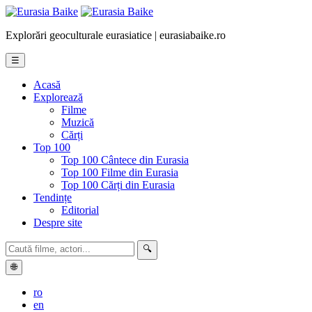
Explorări geoculturale eurasiatice | eurasiabaike.ro
☰
Acasă
Explorează
Filme
Muzică
Cărți
Top 100
Top 100 Cântece din Eurasia
Top 100 Filme din Eurasia
Top 100 Cărți din Eurasia
Tendințe
Editorial
Despre site
🔍
🌐
ro
en