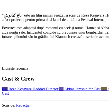
”
باغ کیانوش
” este un film iranian regizat și scris de Reza Keșava
a fost proiectat pentru prima dată la cel de-al 42-lea Festival Internațio
Povestea este adaptată după romanul cu același nume. Hamza și Abbas s
ziua nunții sale. Incidentul coincide cu prăbușirea unui bombardier ira
intrarea pilotului său în grădina lui Kianoush creează o serie de aventu
Lipsește recenzia
Cast & Crew
RK
Reza Keșavarz Haddad
Director
AJ
Abbas Jamshidifar
Cast
AA
Cast
Scris de:
Redacția