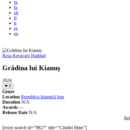
ru
fa
zh
fr
tr
es
eo
Reza Keșavarz Haddad
Grădina lui Kianuș
2024
❤
0
Genre
Location
Republica Islamică Iran
Duration
N/A
Awards
—
Release Date
N/A
Acț
[ivory-search id=”9827″ title=”Căutări filme”]