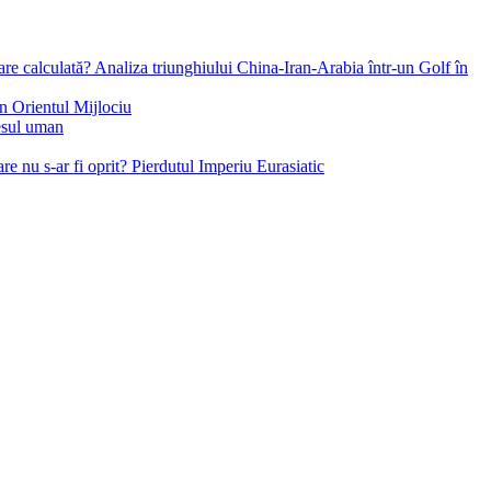
re calculată? Analiza triunghiului China-Iran-Arabia într-un Golf în
in Orientul Mijlociu
esul uman
e nu s-ar fi oprit? Pierdutul Imperiu Eurasiatic