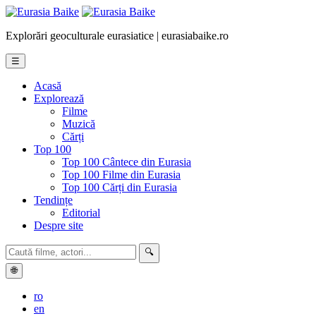
Explorări geoculturale eurasiatice | eurasiabaike.ro
☰
Acasă
Explorează
Filme
Muzică
Cărți
Top 100
Top 100 Cântece din Eurasia
Top 100 Filme din Eurasia
Top 100 Cărți din Eurasia
Tendințe
Editorial
Despre site
🔍
🌐
ro
en