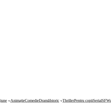
iune
Animație
Comedie
Dramă
Istoric
Thriller
Pentru copii
Serial
SF
Wu