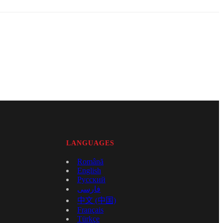
LANGUAGES
Română
English
Русский
فارسی
中文 (中国)
Français
Türkçe