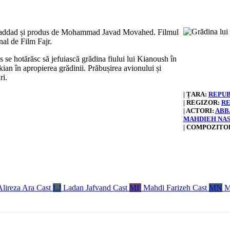
rz Haddad și produs de Mohammad Javad Movahed. Filmul
nal de Film Fajr.
e hotărăsc să jefuiască grădina fiului lui Kianoush în
kian în apropierea grădinii. Prăbușirea avionului și
ri.
| ȚARA:
REPUB
| REGIZOR:
RE
| ACTORI:
ABB
MAHDIEH NA
| COMPOZITO
Alireza Ara
Cast
LJ
Ladan Jafvand
Cast
MF
Mahdi Farizeh
Cast
MN
M