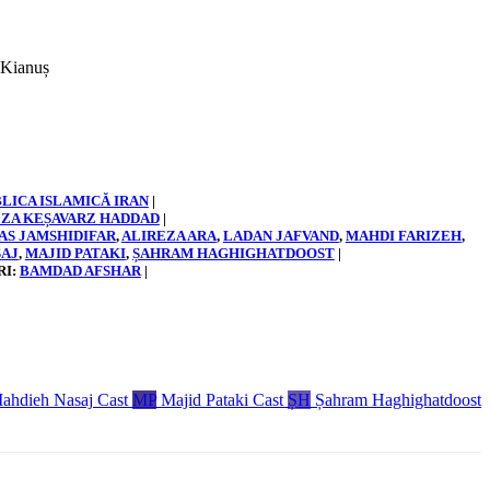
LICA ISLAMICĂ IRAN
|
ZA KEȘAVARZ HADDAD
|
AS JAMSHIDIFAR
, 
ALIREZA ARA
, 
LADAN JAFVAND
, 
MAHDI FARIZEH
, 
SAJ
, 
MAJID PATAKI
, 
ȘAHRAM HAGHIGHATDOOST
|
RI:
BAMDAD AFSHAR
|
ahdieh Nasaj
Cast
MP
Majid Pataki
Cast
ȘH
Șahram Haghighatdoost