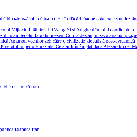
Daune colaterale sau dezbina
Întâlnirea lui Wang Yi și Araghchi în toiul conflictului d
Secolul fără dumnezeu: Cum a dezlănțuit secularismul progr
Amurgul vechilor zei: către o civilizație globalistă post-avraamică
Ce s-ar fi întâmplat dacă Alexandru cel Mar
ublica Islamică Iran
ublica Islamică Iran