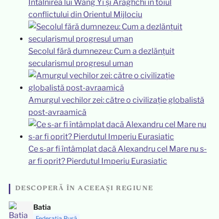
Întâlnirea lui Wang Yi și Araghchi în toiul
conflictului din Orientul Mijlociu
Secolul fără dumnezeu: Cum a dezlănțuit
secularismul progresul uman
Amurgul vechilor zei: către o civilizație globalistă
post-avraamică
Ce s-ar fi întâmplat dacă Alexandru cel Mare nu s-
ar fi oprit? Pierdutul Imperiu Eurasiatic
DESCOPERĂ ÎN ACEEAȘI REGIUNE
Batia
Federația Rusă