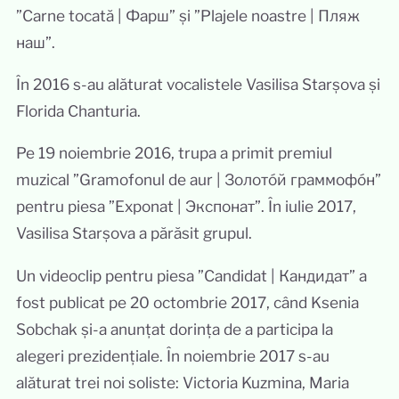
”Carne tocată | Фарш” și ”Plajele noastre | Пляж
наш”.
În 2016 s-au alăturat vocalistele Vasilisa Starșova și
Florida Chanturia.
Pe 19 noiembrie 2016, trupa a primit premiul
muzical ”Gramofonul de aur | Золото́й граммофо́н”
pentru piesa ”Exponat | Экспонат”. În iulie 2017,
Vasilisa Starșova a părăsit grupul.
Un videoclip pentru piesa ”Candidat | Кандидат” a
fost publicat pe 20 octombrie 2017, când Ksenia
Sobchak și-a anunțat dorința de a participa la
alegeri prezidențiale. În noiembrie 2017 s-au
alăturat trei noi soliste: Victoria Kuzmina, Maria