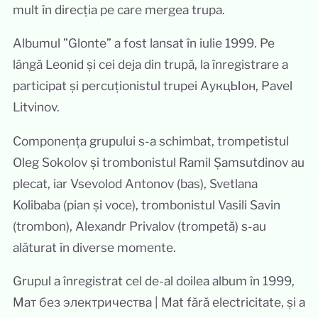
mult în direcția pe care mergea trupa.
Albumul ”Glonte” a fost lansat în iulie 1999. Pe
lângă Leonid și cei deja din trupă, la înregistrare a
participat și percuționistul trupei АукцЫон, Pavel
Litvinov.
Componența grupului s-a schimbat, trompetistul
Oleg Sokolov și trombonistul Ramil Șamsutdinov au
plecat, iar Vsevolod Antonov (bas), Svetlana
Kolibaba (pian și voce), trombonistul Vasili Savin
(trombon), Alexandr Privalov (trompetă) s-au
alăturat în diverse momente.
Grupul a înregistrat cel de-al doilea album în 1999,
Мат без электричества | Mat fără electricitate, și a