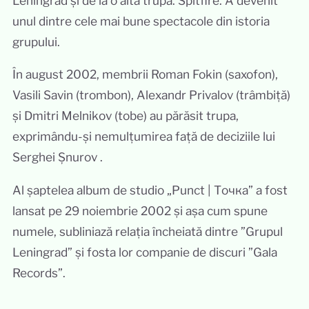
Leningrad și de la o altă trupă. Spitfire. A devenit
unul dintre cele mai bune spectacole din istoria
grupului.
În august 2002, membrii Roman Fokin (saxofon),
Vasili Savin (trombon), Alexandr Privalov (trâmbiță)
și Dmitri Melnikov (tobe) au părăsit trupa,
exprimându-și nemulțumirea față de deciziile lui
Serghei Șnurov .
Al șaptelea album de studio „Punct | Точка” a fost
lansat pe 29 noiembrie 2002 și așa cum spune
numele, subliniază relația încheiată dintre ”Grupul
Leningrad” și fosta lor companie de discuri ”Gala
Records”.