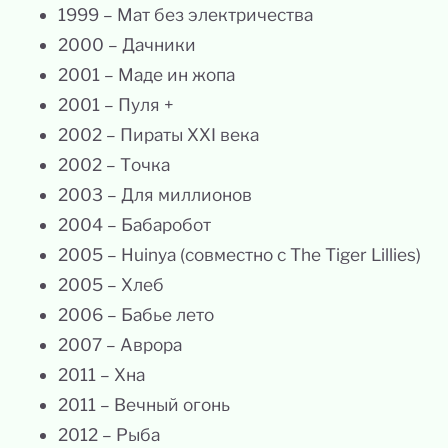
1999 – Мат без электричества
2000 – Дачники
2001 – Маде ин жопа
2001 – Пуля +
2002 – Пираты XXI века
2002 – Точка
2003 – Для миллионов
2004 – Бабаробот
2005 – Huinya (совместно с The Tiger Lillies)
2005 – Хлеб
2006 – Бабье лето
2007 – Аврора
2011 – Хна
2011 – Вечный огонь
2012 – Рыба