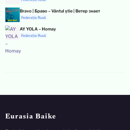
Bravo | Браво – Vântul știe | Ветер знает
Federația Rusă
AY YOLA – Homay
Federația Rusă
Eurasia Baike