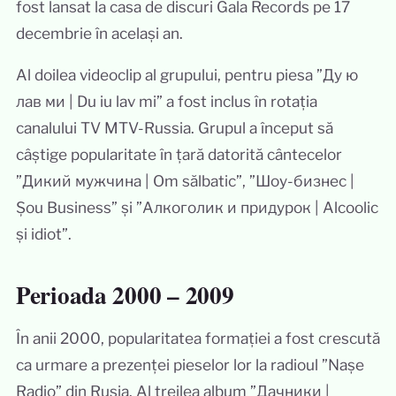
fost lansat la casa de discuri Gala Records pe 17
decembrie în același an.
Al doilea videoclip al grupului, pentru piesa ”Ду ю
лав ми | Du iu lav mi” a fost inclus în rotația
canalului TV MTV-Russia. Grupul a început să
câștige popularitate în țară datorită cântecelor
”Дикий мужчина | Om sălbatic”, ”Шоу-бизнес |
Șou Business” și ”Алкоголик и придурок | Alcoolic
și idiot”.
Perioada 2000 – 2009
În anii 2000, popularitatea formației a fost crescută
ca urmare a prezenței pieselor lor la radioul ”Nașe
Radio” din Rusia. Al treilea album ”Дачники |