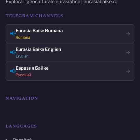
Explorări geoculturale eurasiatice | eurasiabaike.ro
TELEGRAM CHANNELS
Eurasia Baike Română
📢
→
Română
Eurasia Baike English
📢
→
English
Евразия Байке
📢
→
Русский
NAVIGATION
LANGUAGES