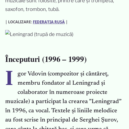
muzicale sunt folosite, printre care și trompetă,
saxofon, trombon, tubă.
| LOCALIZARE:
FEDERAȚIA RUSĂ
|
Începuturi (1996 – 1999)
I
gor Vdovin (compozitor și cântăreț,
membru fondator al Leningrad și
colaborator în numeroase proiecte
muzicale) a participat la crearea ”Leningrad”
în 1996, ca vocal. Textele și liniile melodice
au fost scrise în principal de Serghei Șurov,