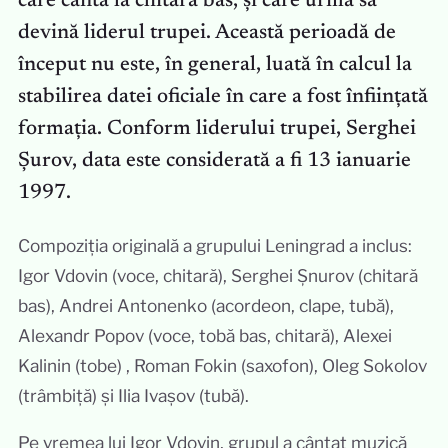
care cânta la chitară bas, și care urma să
devină liderul trupei. Această perioadă de
început nu este, în general, luată în calcul la
stabilirea datei oficiale în care a fost înființată
formația. Conform liderului trupei, Serghei
Șurov, data este considerată a fi 13 ianuarie
1997.
Compoziția originală a grupului Leningrad a inclus:
Igor Vdovin (voce, chitară), Serghei Șnurov (chitară
bas), Andrei Antonenko (acordeon, clape, tubă),
Alexandr Popov (voce, tobă bas, chitară), Alexei
Kalinin (tobe) , Roman Fokin (saxofon), Oleg Sokolov
(trâmbiță) și Ilia Ivașov (tubă).
Pe vremea lui Igor Vdovin, grupul a cântat muzică