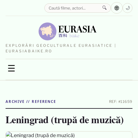
🌐
🔍
🌙
EXPLORĂRI GEOCULTURALE EURASIATICE |
EURASIABAIKE.RO
☰
ARCHIVE // REFERENCE
REF: #11659
Leningrad (trupă de muzică)