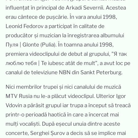
influențat în principal de Arkadi Severnîi. Acestea
erau cântece de pușcărie. În vara anului 1998,
Leonid Fedorov a participat în calitate de
producător și muzician la înregistrarea albumului
Пуля | Glonte (Pulia). În toamna anului 1998,
premiera videoclipului de debut al grupului, ”Я так
люблю тебя | Te iubesc atât de mult”, a avut loc pe
canalul de televiziune NBN din Sankt Peterburg.
Nici membrilor trupei și nici canalului de muzică
MTV Rusia nu le-a plăcut videoclipul. Ulterior Igor
Vdovin a părăsit grupul iar trupa a început să treacă
printr-o perioadă haotică în care a încercat mai
mulți vocaliști. După eșecul unuia dintre aceste
concerte, Serghei Șurov a decis să se implice mai