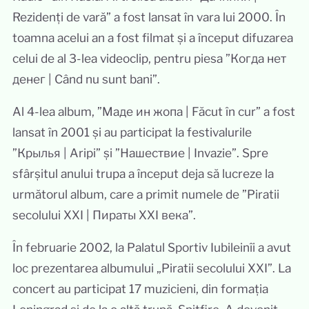
Rezidenți de vară” a fost lansat în vara lui 2000. În
toamna acelui an a fost filmat și a început difuzarea
celui de al 3-lea videoclip, pentru piesa ”Когда нет
денег | Când nu sunt bani”.
Al 4-lea album, ”Маде ин жопа | Făcut în cur” a fost
lansat în 2001 și au participat la festivalurile
”Крылья | Aripi” și ”Нашествие | Invazie”. Spre
sfârșitul anului trupa a început deja să lucreze la
următorul album, care a primit numele de ”Piratii
secolului XXI | Пираты XXI века”.
În februarie 2002, la Palatul Sportiv Iubileinîi a avut
loc prezentarea albumului „Piratii secolului XXI”. La
concert au participat 17 muzicieni, din formația