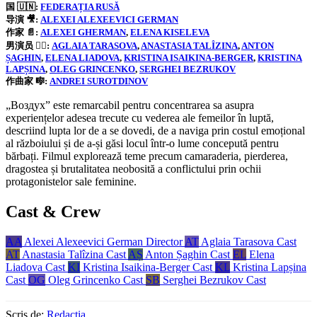
国 🇺🇳:
FEDERAȚIA RUSĂ
导演 🎥:
ALEXEI ALEXEEVICI GERMAN
作家 📄:
ALEXEI GHERMAN
, 
ELENA KISELEVA
男演员 👱‍♀️:
AGLAIA TARASOVA
, 
ANASTASIA TALÎZINA
, 
ANTON
ȘAGHIN
, 
ELENA LIADOVA
, 
KRISTINA ISAIKINA-BERGER
, 
KRISTINA
LAPȘINA
, 
OLEG GRINCENKO
, 
SERGHEI BEZRUKOV
作曲家 🎼:
ANDREI SUROTDINOV
„Воздух” este remarcabil pentru concentrarea sa asupra
experiențelor adesea trecute cu vederea ale femeilor în luptă,
descriind lupta lor de a se dovedi, de a naviga prin costul emoțional
al războiului și de a-și găsi locul într-o lume concepută pentru
bărbați. Filmul explorează teme precum camaraderia, pierderea,
dragostea și brutalitatea neobosită a conflictului prin ochii
protagonistelor sale feminine.
Cast & Crew
AA
Alexei Alexeevici German
Director
AT
Aglaia Tarasova
Cast
AT
Anastasia Talîzina
Cast
AȘ
Anton Șaghin
Cast
EL
Elena
Liadova
Cast
KI
Kristina Isaikina-Berger
Cast
KL
Kristina Lapșina
Cast
OG
Oleg Grincenko
Cast
SB
Serghei Bezrukov
Cast
Scris de:
Redacția