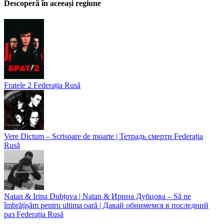
Descoperă în aceeași regiune
Fratele 2
Federația Rusă
Vere Dictum – Scrisoare de moarte | Тетрадь смерти
Federația
Rusă
Natan & Irina Dubțova | Natan & Ирина Дубцова – Să ne
îmbrățișăm pentru ultima oară | Давай обнимемся в последний
раз
Federația Rusă