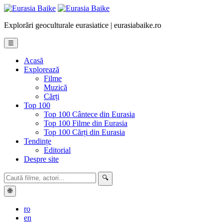
Explorări geoculturale eurasiatice | eurasiabaike.ro
☰
Acasă
Explorează
Filme
Muzică
Cărți
Top 100
Top 100 Cântece din Eurasia
Top 100 Filme din Eurasia
Top 100 Cărți din Eurasia
Tendințe
Editorial
Despre site
🔍
🌐
ro
en