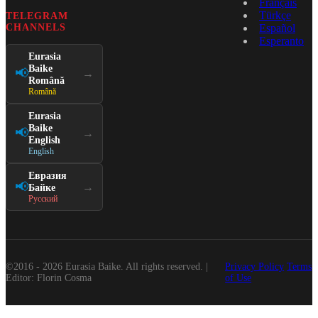
Français
Türkçe
TELEGRAM
CHANNELS
Español
Esperanto
Eurasia
Baike
📢
→
Română
Română
Eurasia
Baike
📢
→
English
English
Евразия
📢
→
Байке
Русский
©2016 - 2026 Eurasia Baike. All rights reserved. |
Privacy Policy
Terms
Editor: Florin Cosma
of Use