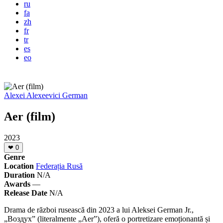
ru
fa
zh
fr
tr
es
eo
Alexei Alexeevici German
Aer (film)
2023
❤
0
Genre
Location
Federația Rusă
Duration
N/A
Awards
—
Release Date
N/A
Drama de război rusească din 2023 a lui Aleksei German Jr.,
„Воздух” (literalmente „Aer”), oferă o portretizare emoționantă și