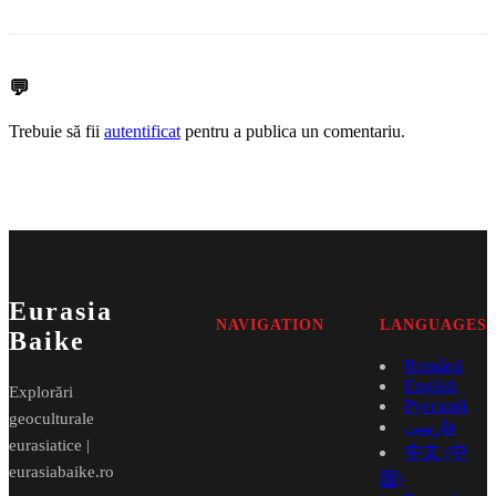
💬
Trebuie să fii
autentificat
pentru a publica un comentariu.
Eurasia
NAVIGATION
LANGUAGES
Baike
Română
English
Explorări
Русский
geoculturale
فارسی
eurasiatice |
中文 (中
eurasiabaike.ro
国)