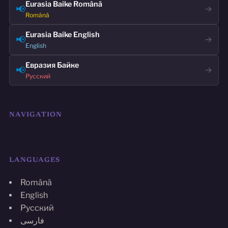
Eurasia Baike Română
📢
→
Română
Eurasia Baike English
📢
→
English
Евразия Байке
📢
→
Русский
NAVIGATION
LANGUAGES
Română
English
Русский
فارسی