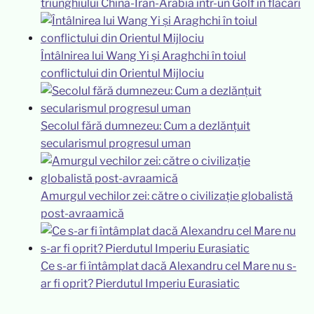
triunghiului China-Iran-Arabia într-un Golf în flăcări
Întâlnirea lui Wang Yi și Araghchi în toiul
conflictului din Orientul Mijlociu
Secolul fără dumnezeu: Cum a dezlănțuit
secularismul progresul uman
Amurgul vechilor zei: către o civilizație globalistă
post-avraamică
Ce s-ar fi întâmplat dacă Alexandru cel Mare nu s-
ar fi oprit? Pierdutul Imperiu Eurasiatic