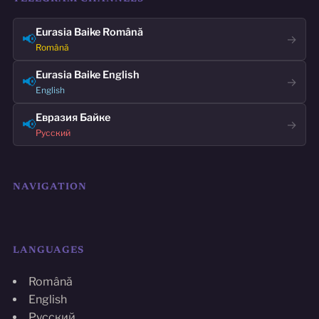
Eurasia Baike Română
📢
→
Română
Eurasia Baike English
📢
→
English
Евразия Байке
📢
→
Русский
NAVIGATION
LANGUAGES
Română
English
Русский