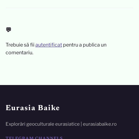
💬
Trebuie să fii
autentificat
pentru a publica un
comentariu.
Eurasia Baike
Explorări geoculturale eurasiatice | eurasiabaike.ro
TELEGRAM CHANNELS