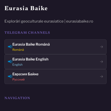
Eurasia Baike
Explorări geoculturale eurasiatice | eurasiabaike.ro
TELEGRAM CHANNELS
Eurasia Baike Română
📢
→
Română
Eurasia Baike English
📢
→
English
Евразия Байке
📢
→
Русский
NAVIGATION