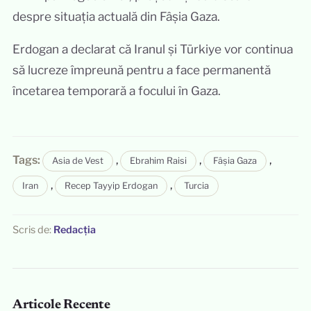
despre situația actuală din Fâșia Gaza.
Erdogan a declarat că Iranul și Türkiye vor continua
să lucreze împreună pentru a face permanentă
încetarea temporară a focului în Gaza.
Tags:
,
,
,
Asia de Vest
Ebrahim Raisi
Fâșia Gaza
,
,
Iran
Recep Tayyip Erdogan
Turcia
Scris de:
Redacția
Articole Recente