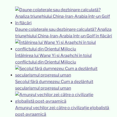
Daune colaterale sau dezbinare calculată? Analiza
triunghiului China-Iran-Arabia într-un Golf în flăcări
Întâlnirea lui Wang Yi și Araghchi în toiul
conflictului din Orientul Mijlociu
Secolul fără dumnezeu: Cum a dezlănțuit
secularismul progresul uman
Amurgul vechilor zei: către o civilizație globalistă
post-avraamică