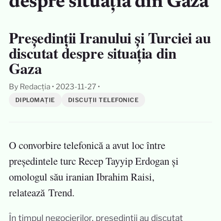
despre situația din Gaza
Președinții Iranului și Turciei au
discutat despre situația din
Gaza
By Redacția
•
2023-11-27
•
DIPLOMAȚIE
DISCUȚII TELEFONICE
O convorbire telefonică a avut loc între
președintele turc Recep Tayyip Erdogan și
omologul său iranian Ibrahim Raisi,
relatează Trend.
În timpul negocierilor, președinții au discutat