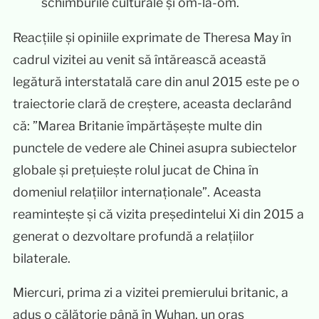
schimburile culturale și om-la-om.
Reacțiile și opiniile exprimate de Theresa May în
cadrul vizitei au venit să întărească această
legătură interstatală care din anul 2015 este pe o
traiectorie clară de creștere, aceasta declarând
că: ”Marea Britanie împărtășește multe din
punctele de vedere ale Chinei asupra subiectelor
globale și prețuiește rolul jucat de China în
domeniul relațiilor internaționale”. Aceasta
reamintește și că vizita președintelui Xi din 2015 a
generat o dezvoltare profundă a relațiilor
bilaterale.
Miercuri, prima zi a vizitei premierului britanic, a
adus o călătorie până în Wuhan, un oraș