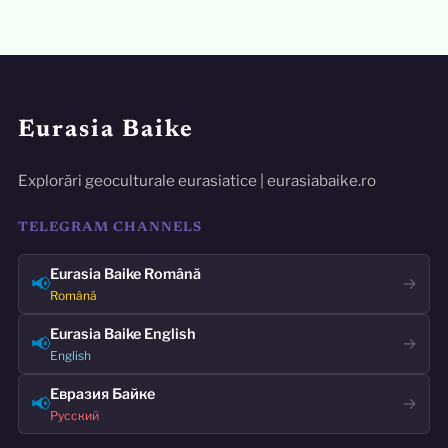
Eurasia Baike
Explorări geoculturale eurasiatice | eurasiabaike.ro
TELEGRAM CHANNELS
Eurasia Baike Română
📢
→
Română
Eurasia Baike English
📢
→
English
Евразия Байке
📢
→
Русский