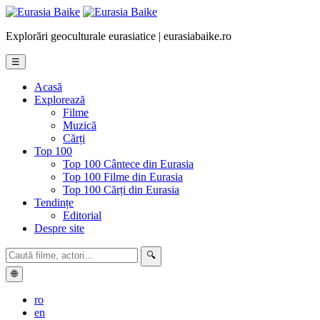
Explorări geoculturale eurasiatice | eurasiabaike.ro
☰
Acasă
Explorează
Filme
Muzică
Cărți
Top 100
Top 100 Cântece din Eurasia
Top 100 Filme din Eurasia
Top 100 Cărți din Eurasia
Tendințe
Editorial
Despre site
🔍
🌐
ro
en