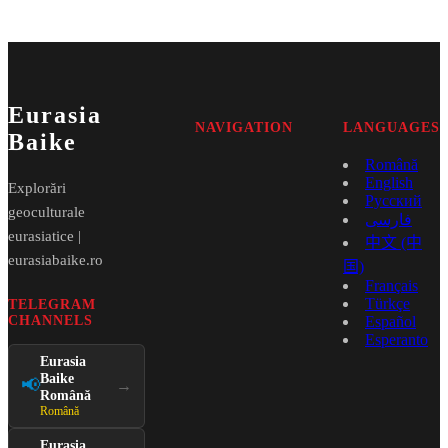
Eurasia
NAVIGATION
LANGUAGES
Baike
Română
English
Explorări
Русский
geoculturale
فارسی
eurasiatice |
中文 (中
eurasiabaike.ro
国)
Français
Türkçe
TELEGRAM
CHANNELS
Español
Esperanto
Eurasia
Baike
📢
→
Română
Română
Eurasia