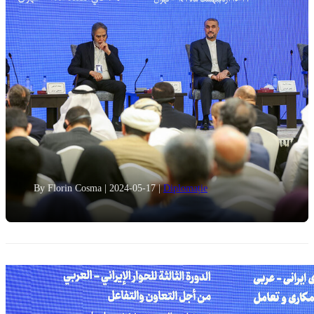
By Florin Cosma
|
2024-05-17
|
Diplomație