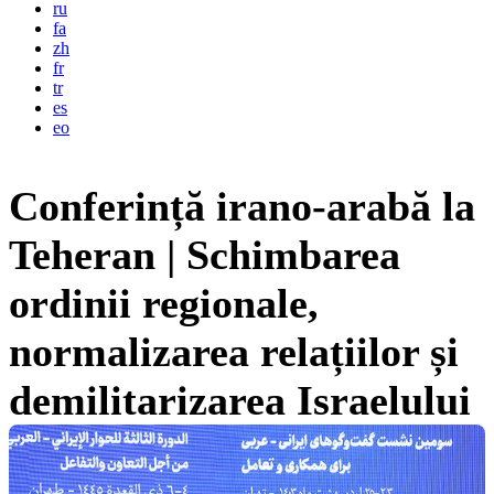
ru
fa
zh
fr
tr
es
eo
Conferință irano-arabă la
Teheran | Schimbarea
ordinii regionale,
normalizarea relațiilor și
demilitarizarea Israelului