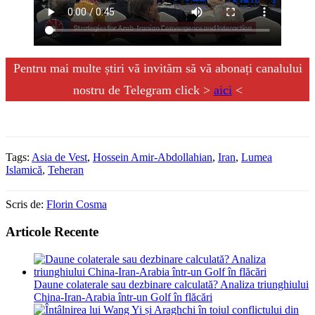
Pentru mai multe știri vă invităm să vă abonați canalului
nostru de Telegram click >
aici
<
Tags:
Asia de Vest
,
Hossein Amir-Abdollahian
,
Iran
,
Lumea
Islamică
,
Teheran
Scris de:
Florin Cosma
Articole Recente
Daune colaterale sau dezbinare calculată? Analiza triunghiului
China-Iran-Arabia într-un Golf în flăcări