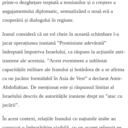
printr-o dezghețare treptată a tensiunilor și o creștere a
angajamentului diplomatic, semnalizând o nouă eră a
cooperării și dialogului în regiune.
Iranul consideră că un rol cheie în această schimbare l-a
jucat operațiunea iraniană ”Promisiune adevărată”
îndreptată împotriva Israelului, ca răspuns la acțiunile anti-
iraniene ale acestuia. ”Acest eveniment a subliniat
capacitățile militare ale Iranului și hotărârea de a se afirma
ca un jucător formidabil în Asia de Vest” a declarat Amir-
Abdollahian. De menționat este și răspunsul limitat al
Israelului descris de autoritățile iraniene drept un ”atac cu
jucării”.
În acest context, relațiile Iranului cu națiunile arabe au
cunoscut o îmbunătățire vizibilă, cu un accent reînnoit pe