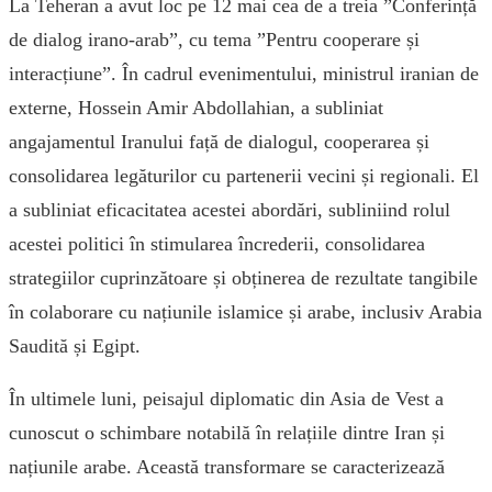
La Teheran a avut loc pe 12 mai cea de a treia ”Conferință
de dialog irano-arab”, cu tema ”Pentru cooperare și
interacțiune”. În cadrul evenimentului, ministrul iranian de
externe, Hossein Amir Abdollahian, a subliniat
angajamentul Iranului față de dialogul, cooperarea și
consolidarea legăturilor cu partenerii vecini și regionali. El
a subliniat eficacitatea acestei abordări, subliniind rolul
acestei politici în stimularea încrederii, consolidarea
strategiilor cuprinzătoare și obținerea de rezultate tangibile
în colaborare cu națiunile islamice și arabe, inclusiv Arabia
Saudită și Egipt.
În ultimele luni, peisajul diplomatic din Asia de Vest a
cunoscut o schimbare notabilă în relațiile dintre Iran și
națiunile arabe. Această transformare se caracterizează