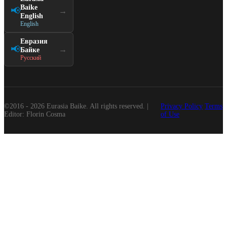
Baike
📢
→
English
English
Евразия
📢
→
Байке
Русский
©2016 - 2026 Eurasia Baike. All rights reserved. |
Privacy Policy
Terms
Editor: Florin Cosma
of Use