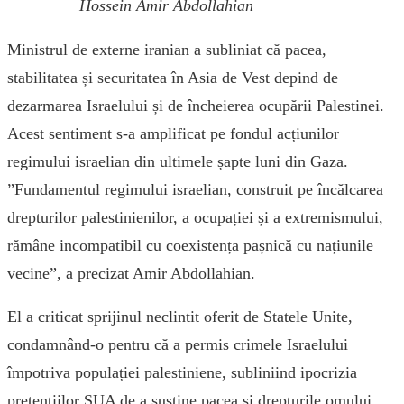
Hossein Amir Abdollahian
Ministrul de externe iranian a subliniat că pacea,
stabilitatea și securitatea în Asia de Vest depind de
dezarmarea Israelului și de încheierea ocupării Palestinei.
Acest sentiment s-a amplificat pe fondul acțiunilor
regimului israelian din ultimele șapte luni din Gaza.
”Fundamentul regimului israelian, construit pe încălcarea
drepturilor palestinienilor, a ocupației și a extremismului,
rămâne incompatibil cu coexistența pașnică cu națiunile
vecine”, a precizat Amir Abdollahian.
El a criticat sprijinul neclintit oferit de Statele Unite,
condamnând-o pentru că a permis crimele Israelului
împotriva populației palestiniene, subliniind ipocrizia
pretențiilor SUA de a susține pacea și drepturile omului.