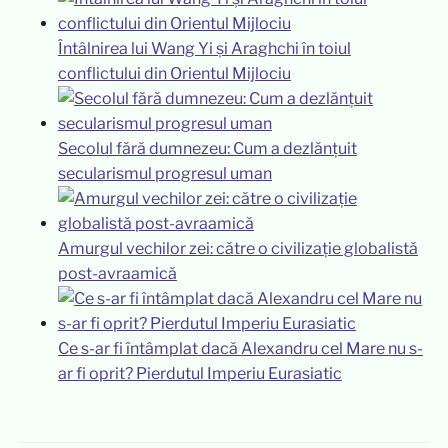
Întâlnirea lui Wang Yi și Araghchi în toiul
conflictului din Orientul Mijlociu
Secolul fără dumnezeu: Cum a dezlănțuit
secularismul progresul uman
Amurgul vechilor zei: către o civilizație globalistă
post-avraamică
Ce s-ar fi întâmplat dacă Alexandru cel Mare nu s-
ar fi oprit? Pierdutul Imperiu Eurasiatic