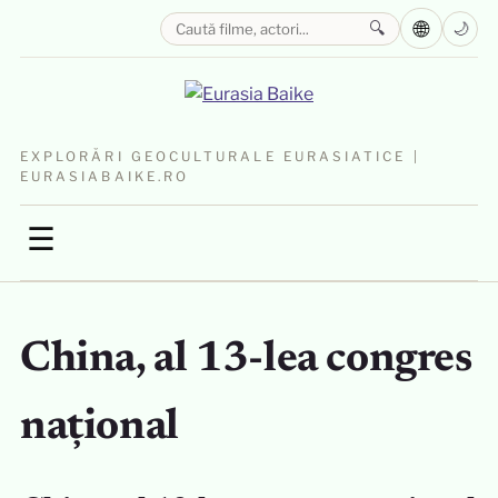
🌐
🔍
🌙
EXPLORĂRI GEOCULTURALE EURASIATICE |
EURASIABAIKE.RO
☰
China, al 13-lea congres
național