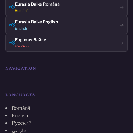
Eurasia Baike Română
📢
→
Română
Eurasia Baike English
📢
→
English
Евразия Байке
📢
→
Русский
NAVIGATION
LANGUAGES
Română
English
Русский
فارسی