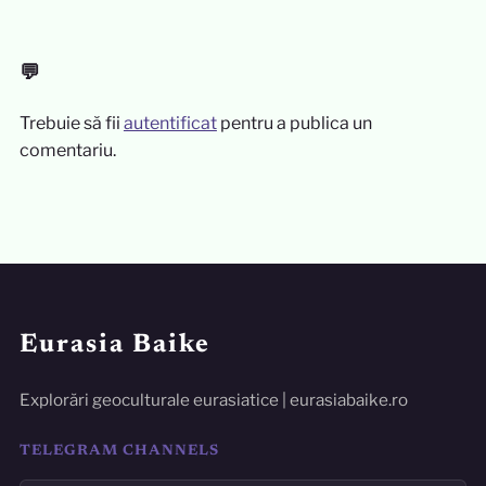
💬
Trebuie să fii
autentificat
pentru a publica un
comentariu.
Eurasia Baike
Explorări geoculturale eurasiatice | eurasiabaike.ro
TELEGRAM CHANNELS