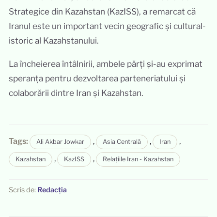
Strategice din Kazahstan (KazISS), a remarcat că
Iranul este un important vecin geografic și cultural-
istoric al Kazahstanului.
La încheierea întâlnirii, ambele părți și-au exprimat
speranța pentru dezvoltarea parteneriatului și
colaborării dintre Iran și Kazahstan.
Tags:
,
,
,
Ali Akbar Jowkar
Asia Centrală
Iran
,
,
Kazahstan
KazISS
Relațiile Iran - Kazahstan
Scris de:
Redacția