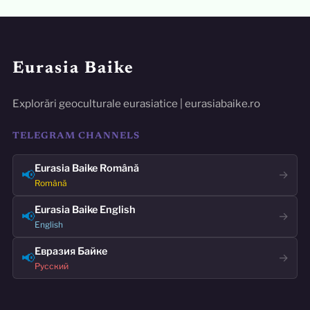
Eurasia Baike
Explorări geoculturale eurasiatice | eurasiabaike.ro
TELEGRAM CHANNELS
Eurasia Baike Română
📢
→
Română
Eurasia Baike English
📢
→
English
Евразия Байке
📢
→
Русский