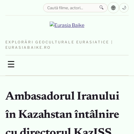
🌐
🔍
🌙
EXPLORĂRI GEOCULTURALE EURASIATICE |
EURASIABAIKE.RO
☰
Ambasadorul Iranului
în Kazahstan întâlnire
cu directorul KazISS