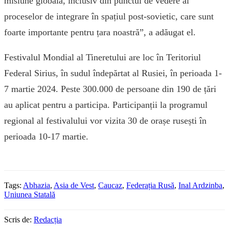
misiune globală, inclusiv din punctul de vedere al
proceselor de integrare în spațiul post-sovietic, care sunt
foarte importante pentru țara noastră”, a adăugat el.
Festivalul Mondial al Tineretului are loc în Teritoriul
Federal Sirius, în sudul îndepărtat al Rusiei, în perioada 1-
7 martie 2024. Peste 300.000 de persoane din 190 de țări
au aplicat pentru a participa. Participanții la programul
regional al festivalului vor vizita 30 de orașe rusești în
perioada 10-17 martie.
Tags:
Abhazia
,
Asia de Vest
,
Caucaz
,
Federația Rusă
,
Inal Ardzinba
,
Uniunea Statală
Scris de:
Redacția