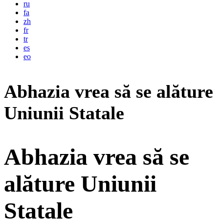
ru
fa
zh
fr
tr
es
eo
Abhazia vrea să se alăture
Uniunii Statale
Abhazia vrea să se
alăture Uniunii
Statale