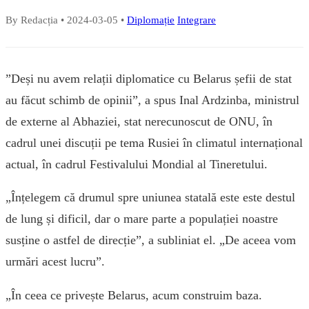
By Redacția
•
2024-03-05
•
Diplomație
Integrare
”Deși nu avem relații diplomatice cu Belarus șefii de stat
au făcut schimb de opinii”, a spus Inal Ardzinba, ministrul
de externe al Abhaziei, stat nerecunoscut de ONU, în
cadrul unei discuții pe tema Rusiei în climatul internațional
actual, în cadrul Festivalului Mondial al Tineretului.
„Înțelegem că drumul spre uniunea statală este este destul
de lung și dificil, dar o mare parte a populației noastre
susține o astfel de direcție”, a subliniat el. „De aceea vom
urmări acest lucru”.
„În ceea ce privește Belarus, acum construim baza.