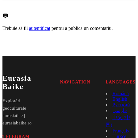
💬
Trebuie să fii
autentificat
pentru a publica un comentariu.
Eurasia
NAVIGATION
LANGUAGES
Baike
Română
English
Explorări
Русский
geoculturale
فارسی
eurasiatice |
中文 (中
eurasiabaike.ro
国)
Français
Türkçe
TELEGRAM