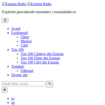
Explorări geoculturale eurasiatice | eurasiabaike.ro
☰
Acasă
Explorează
Filme
Muzică
Cărți
Top 100
Top 100 Cântece din Eurasia
Top 100 Filme din Eurasia
Top 100 Cărți din Eurasia
Tendințe
Editorial
Despre site
🔍
🌐
ro
en