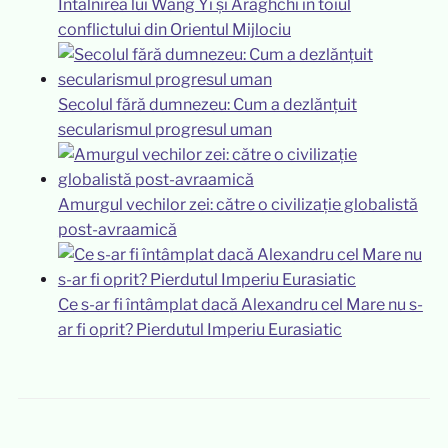
Întâlnirea lui Wang Yi și Araghchi în toiul
conflictului din Orientul Mijlociu
Secolul fără dumnezeu: Cum a dezlănțuit
secularismul progresul uman
Amurgul vechilor zei: către o civilizație globalistă
post-avraamică
Ce s-ar fi întâmplat dacă Alexandru cel Mare nu s-
ar fi oprit? Pierdutul Imperiu Eurasiatic