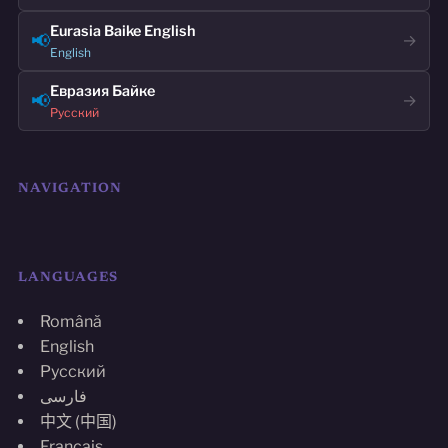
Eurasia Baike English
📢
→
English
Евразия Байке
📢
→
Русский
NAVIGATION
LANGUAGES
Română
English
Русский
فارسی
中文 (中国)
Français