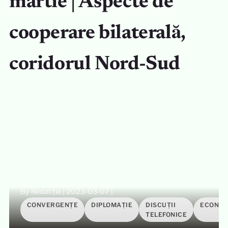
martie | Aspecte de
cooperare bilaterală,
coridorul Nord-Sud
By Redacția
|
2023-03-07
|
CONVERGENȚE
DIPLOMAȚIE
DISCUȚII
ECONOM
TELEFONICE