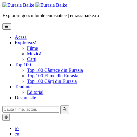
Explorări geoculturale eurasiatice | eurasiabaike.ro
☰
Acasă
Explorează
Filme
Muzică
Cărți
Top 100
Top 100 Cântece din Eurasia
Top 100 Filme din Eurasia
Top 100 Cărți din Eurasia
Tendințe
Editorial
Despre site
🔍
🌐
ro
en