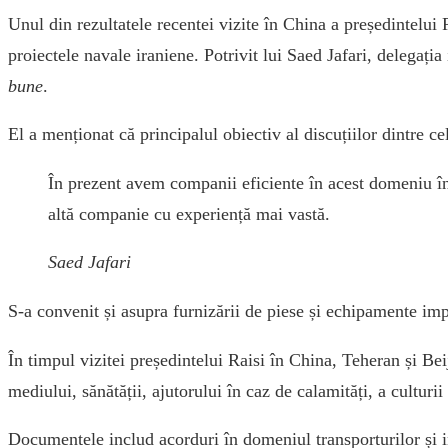
Unul din rezultatele recentei vizite în China a președintelui 
proiectele navale iraniene. Potrivit lui Saed Jafari, delegaț
bune
.
El a menționat că principalul obiectiv al discuțiilor dintre c
În prezent avem companii eficiente în acest domeniu în
altă companie cu experiență mai vastă.
Saed Jafari
S-a convenit și asupra furnizării de piese și echipamente imp
În timpul vizitei președintelui Raisi în China, Teheran și Be
mediului, sănătății, ajutorului în caz de calamități, a culturii 
Documentele includ acorduri în domeniul transporturilor și in