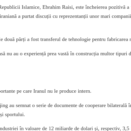
Republicii Islamice, Ebrahim Raisi, este încheierea pozitivă a 
ia iraniană a purtat discuții cu reprezentanții unor mari compan
ele două părți a fost transferul de tehnologie pentru fabricare
să nu au o experiență prea vastă în construcția multor tipuri 
ortante pe care Iranul nu le produce intern.
ijing au semnat o serie de documente de cooperare bilaterală în
și sportului.
dustriei în valoare de 12 miliarde de dolari și, respectiv, 3,5