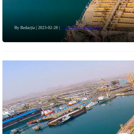
By Redacția
|
2023-02-28
|
Convergențe
Economice