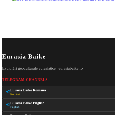
Eurasia Baike
Explorări geoculturale eurasiatice | eurasiabaike.ro
TELEGRAM CHANNELS
Eurasia Baike Română
📢
Română
Eurasia Baike English
📢
English