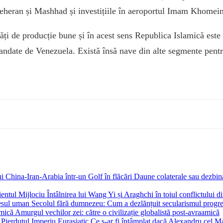
Teheran și Mashhad și investițiile în aeroportul Imam Khomein
tăți de producție bune și în acest sens Republica Islamică este
ate de Venezuela. Există însă nave din alte segmente pentru 
Daune colaterale sau dezbina
Întâlnirea lui Wang Yi și Araghchi în toiul conflictului d
Secolul fără dumnezeu: Cum a dezlănțuit secularismul progr
Amurgul vechilor zei: către o civilizație globalistă post-avraamică
Ce s-ar fi întâmplat dacă Alexandru cel Mar