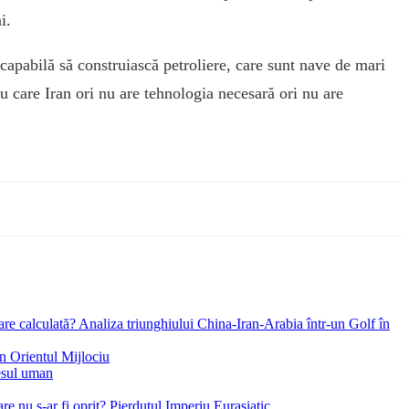
i.
 capabilă să construiască petroliere, care sunt nave de mari
care Iran ori nu are tehnologia necesară ori nu are
re calculată? Analiza triunghiului China-Iran-Arabia într-un Golf în
in Orientul Mijlociu
esul uman
e nu s-ar fi oprit? Pierdutul Imperiu Eurasiatic