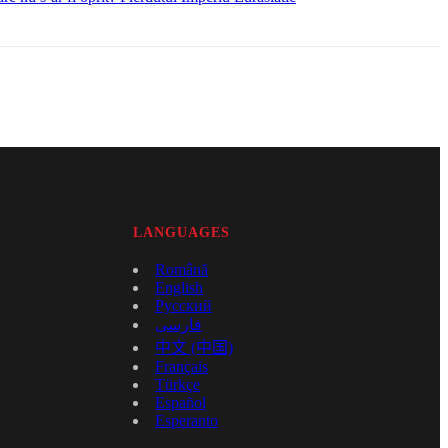
LANGUAGES
Română
English
Русский
فارسی
中文 (中国)
Français
Türkçe
Español
Esperanto