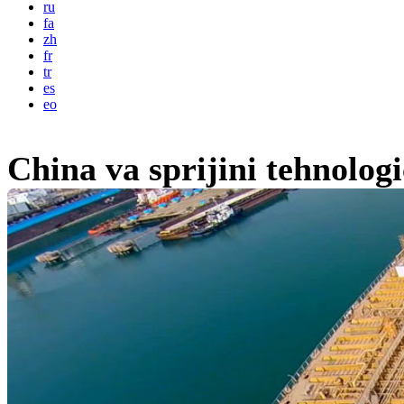
ru
fa
zh
fr
tr
es
eo
China va sprijini tehnologi