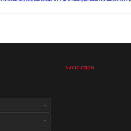
NAVIGATION
→
→