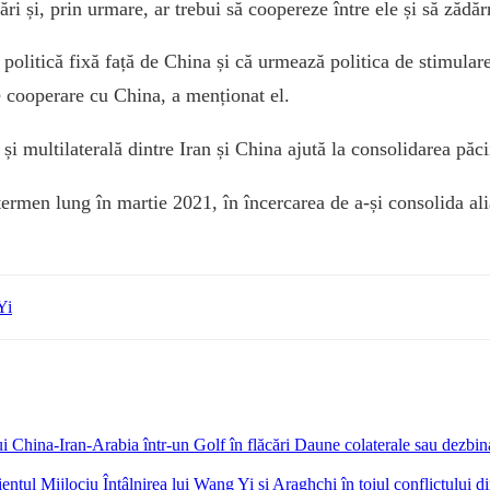
ri și, prin urmare, ar trebui să coopereze între ele și să zădăr
litică fixă ​​față de China și că urmează politica de stimulare
e cooperare cu China, a menționat el.
multilaterală dintre Iran și China ajută la consolidarea păcii ș
termen lung în martie 2021, în încercarea de a-și consolida al
Yi
Daune colaterale sau dezbina
Întâlnirea lui Wang Yi și Araghchi în toiul conflictului d