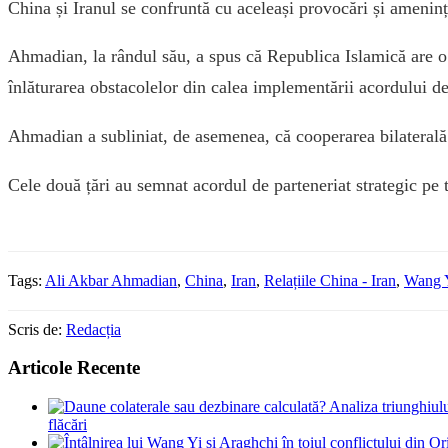
China și Iranul se confruntă cu aceleași provocări și amenință
Ahmadian, la rândul său, a spus că Republica Islamică are o po
înlăturarea obstacolelor din calea implementării acordului d
Ahmadian a subliniat, de asemenea, că cooperarea bilaterală și 
Cele două țări au semnat acordul de parteneriat strategic pe 
Tags:
Ali Akbar Ahmadian
,
China
,
Iran
,
Relațiile China - Iran
,
Wang 
Scris de:
Redacția
Articole Recente
flăcări