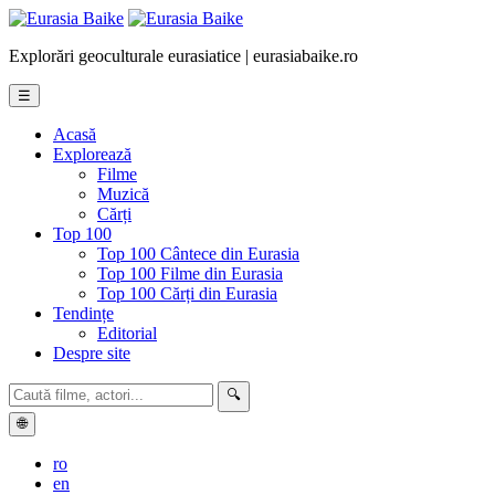
Explorări geoculturale eurasiatice | eurasiabaike.ro
☰
Acasă
Explorează
Filme
Muzică
Cărți
Top 100
Top 100 Cântece din Eurasia
Top 100 Filme din Eurasia
Top 100 Cărți din Eurasia
Tendințe
Editorial
Despre site
🔍
🌐
ro
en