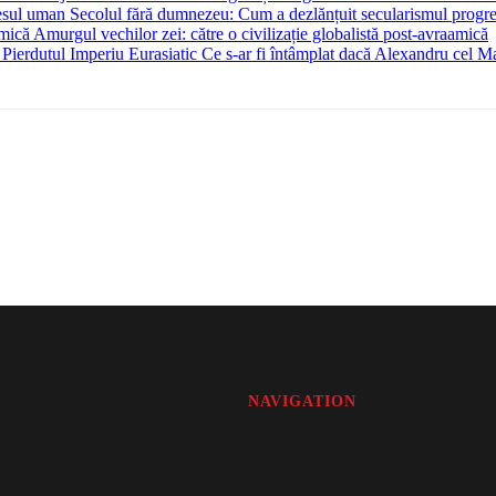
Secolul fără dumnezeu: Cum a dezlănțuit secularismul progr
Amurgul vechilor zei: către o civilizație globalistă post-avraamică
Ce s-ar fi întâmplat dacă Alexandru cel Mar
NAVIGATION