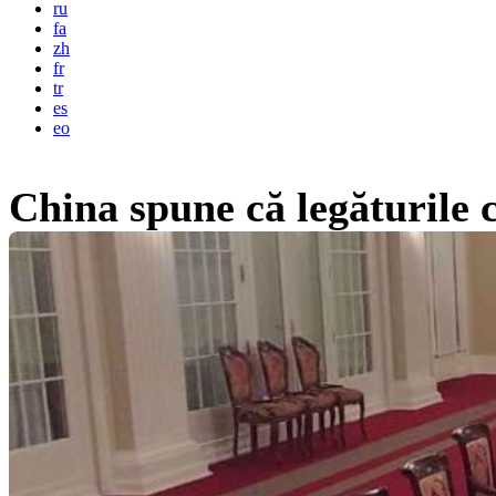
ru
fa
zh
fr
tr
es
eo
China spune că legăturile c