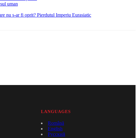
esul uman
e nu s-ar fi oprit? Pierdutul Imperiu Eurasiatic
LANGUAGES
Română
English
Русский