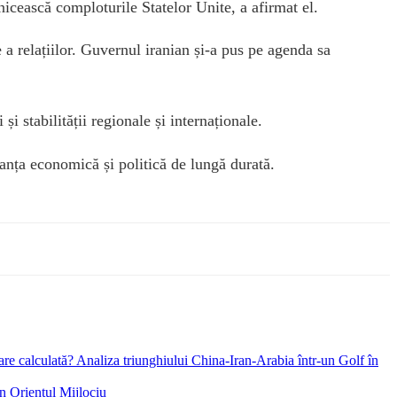
nicească comploturile Statelor Unite, a afirmat el.
 a relațiilor. Guvernul iranian și-a pus pe agenda sa
i stabilității regionale și internaționale.
ianța economică și politică de lungă durată.
re calculată? Analiza triunghiului China-Iran-Arabia într-un Golf în
in Orientul Mijlociu