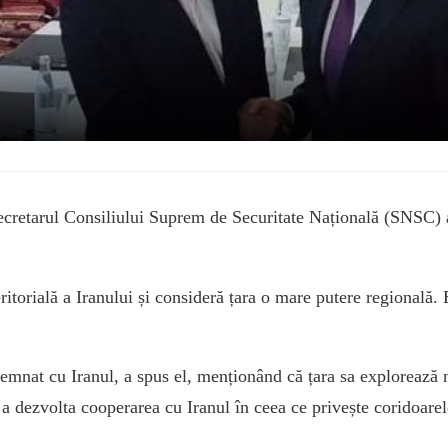
retarul Consiliului Suprem de Securitate Națională (SNSC) al 
ritorială a Iranului și consideră țara o mare putere regională.
 semnat cu Iranul, a spus el, menționând că țara sa explorează
a dezvolta cooperarea cu Iranul în ceea ce privește coridoarel