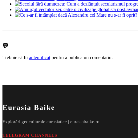
💬
Trebuie să fii
autentificat
pentru a publica un comentariu.
Eurasia Baike
Explorări geoculturale eurasiatice | eurasiabaike.ro
TELEGRAM CHANNELS