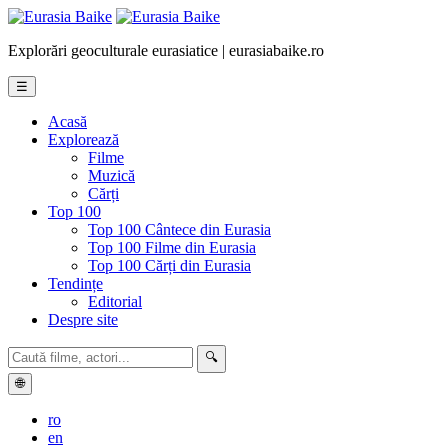
Explorări geoculturale eurasiatice | eurasiabaike.ro
☰
Acasă
Explorează
Filme
Muzică
Cărți
Top 100
Top 100 Cântece din Eurasia
Top 100 Filme din Eurasia
Top 100 Cărți din Eurasia
Tendințe
Editorial
Despre site
🔍
🌐
ro
en