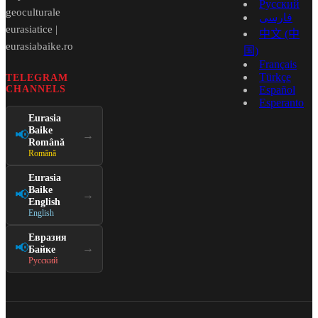
Русский
geoculturale
فارسی
eurasiatice |
中文 (中
eurasiabaike.ro
国)
Français
Türkçe
TELEGRAM
CHANNELS
Español
Esperanto
Eurasia
Baike
📢
→
Română
Română
Eurasia
Baike
📢
→
English
English
Евразия
📢
→
Байке
Русский