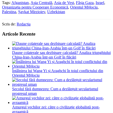
Tags:
Afganistan
,
Asia Centrală
,
Asia de Vest
,
Fâșia Gaza
,
Israel
,
Organizația pentru Cooperare Economică
,
Orientul Mijlociu
,
Palestina
,
Șavkat Mirzioiev
,
Uzbekistan
Scris de:
Redacția
Articole Recente
Daune colaterale sau dezbinare calculată? Analiza triunghiului
China-Iran-Arabia într-un Golf în flăcări
Întâlnirea lui Wang Yi și Araghchi în toiul conflictului din
Orientul Mijlociu
Secolul fără dumnezeu: Cum a dezlănțuit secularismul
progresul uman
Amurgul vechilor zei: către o civilizație globalistă post-
avraamică