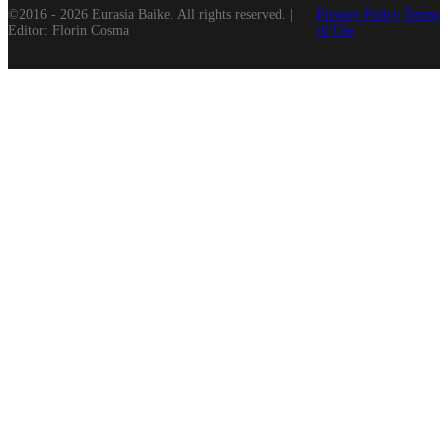
©2016 - 2026 Eurasia Baike. All rights reserved. |
Privacy Policy
Terms
Editor: Florin Cosma
of Use