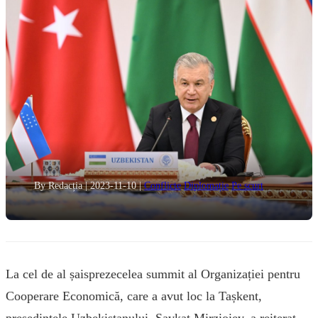
By Redacția
|
2023-11-10
|
Conflicte
Diplomație
Pe scurt
La cel de al șaisprezecelea summit al Organizației pentru
Cooperare Economică, care a avut loc la Tașkent,