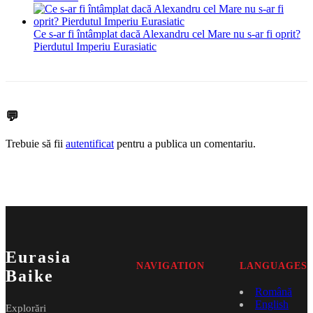
Ce s-ar fi întâmplat dacă Alexandru cel Mare nu s-ar fi oprit?
Pierdutul Imperiu Eurasiatic
💬
Trebuie să fii
autentificat
pentru a publica un comentariu.
Eurasia
NAVIGATION
LANGUAGES
Baike
Română
English
Explorări