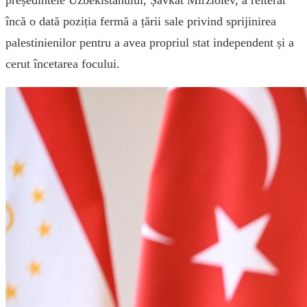
președintele Uzbekistanului, Șavkat Mirzioiev, a reiterat
încă o dată poziția fermă a țării sale privind sprijinirea
palestinienilor pentru a avea propriul stat independent și a
cerut încetarea focului.