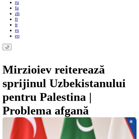
ru
fa
zh
fr
tr
es
eo
🌙
Mirzioiev reiterează
sprijinul Uzbekistanului
pentru Palestina |
Problema afgană