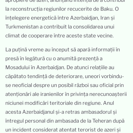
la reconstrucția regiunilor recucerite de Baku. O
înțelegere energetică între Azerbaidjan, Iran și
Turkmenistan a contribuit la consolidarea unui
climat de cooperare între aceste state vecine.
La puțină vreme au început să apară informații în
presă în legătură cu o anumită prezență a
Mosadului în Azerbaidjan. De atunci relațiile au
căpătato tendință de deteriorare, uneori vorbindu-
se neoficial despre un posibil război sau oficial prin
atenționări ale iranienilor în privința nerecunoașterii
niciunei modificări teritoriale din regiune. Anul
acesta Azerbaidjanul și-a retras ambasadorul și
întregul personal din ambasada de la Teheran după
un incident considerat atentat terorist de azeri și