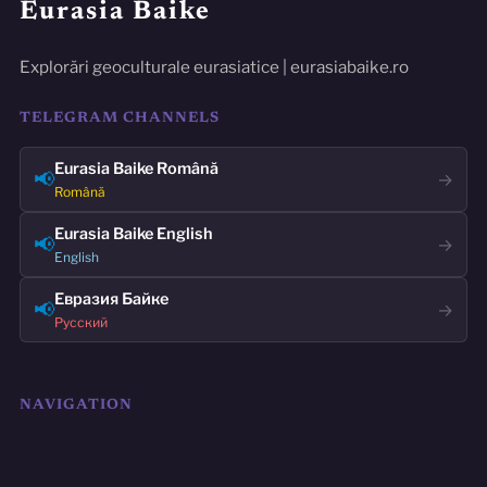
Eurasia Baike
Explorări geoculturale eurasiatice | eurasiabaike.ro
TELEGRAM CHANNELS
Eurasia Baike Română
📢
→
Română
Eurasia Baike English
📢
→
English
Евразия Байке
📢
→
Русский
NAVIGATION