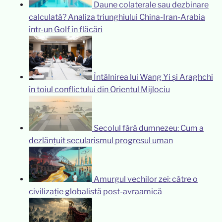
Daune colaterale sau dezbinare
calculată? Analiza triunghiului China-Iran-Arabia
într-un Golf în flăcări
Întâlnirea lui Wang Yi și Araghchi
în toiul conflictului din Orientul Mijlociu
Secolul fără dumnezeu: Cum a
dezlănțuit secularismul progresul uman
Amurgul vechilor zei: către o
civilizație globalistă post-avraamică